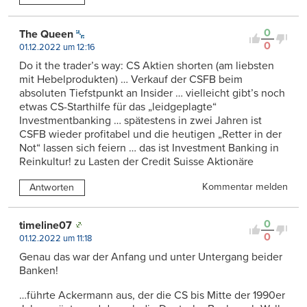
0
The Queen
0
01.12.2022 um 12:16
Do it the trader’s way: CS Aktien shorten (am liebsten
mit Hebelprodukten) … Verkauf der CSFB beim
absoluten Tiefstpunkt an Insider … vielleicht gibt’s noch
etwas CS-Starthilfe für das „leidgeplagte“
Investmentbanking … spätestens in zwei Jahren ist
CSFB wieder profitabel und die heutigen „Retter in der
Not“ lassen sich feiern … das ist Investment Banking in
Reinkultur! zu Lasten der Credit Suisse Aktionäre
Kommentar melden
Antworten
0
timeline07
0
01.12.2022 um 11:18
Genau das war der Anfang und unter Untergang beider
Banken!
…führte Ackermann aus, der die CS bis Mitte der 1990er