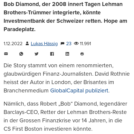
Bob Diamond, der 2008 innert Tagen Lehman
Brothers-Trümmer integrierte, könnte
Investmentbank der Schweizer retten. Hope am
Paradeplatz.
1.12.2022
Lukas Hässig
23
11.991
E-
WhatsApp
Twitter
Facebook
LinkedIn
Mail
Seite
drucken
Die Story stammt von einem renommierten,
glaubwürdigen Finanz-Journalisten. David Rothnie
heisst der Autor in London, der Brisantes im
Branchenmedium
GlobalCapital publiziert
.
Nämlich, dass Robert „Bob“ Diamond, legendärer
Barclays-CEO, Retter der Lehman Brothers-Reste
in der Grossen Finanzkrise vor 14 Jahren, in die
CS First Boston investieren könnte.