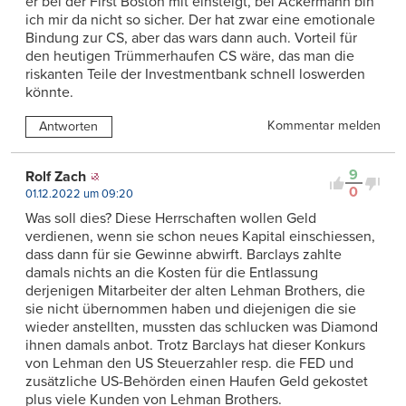
er bei der First Boston mit einsteigt, bei Ackermann bin
ich mir da nicht so sicher. Der hat zwar eine emotionale
Bindung zur CS, aber das wars dann auch. Vorteil für
den heutigen Trümmerhaufen CS wäre, das man die
riskanten Teile der Investmentbank schnell loswerden
könnte.
Kommentar melden
Antworten
9
Rolf Zach
0
01.12.2022 um 09:20
Was soll dies? Diese Herrschaften wollen Geld
verdienen, wenn sie schon neues Kapital einschiessen,
dass dann für sie Gewinne abwirft. Barclays zahlte
damals nichts an die Kosten für die Entlassung
derjenigen Mitarbeiter der alten Lehman Brothers, die
sie nicht übernommen haben und diejenigen die sie
wieder anstellten, mussten das schlucken was Diamond
ihnen damals anbot. Trotz Barclays hat dieser Konkurs
von Lehman den US Steuerzahler resp. die FED und
zusätzliche US-Behörden einen Haufen Geld gekostet
plus viele Kunden von Lehman Brothers.