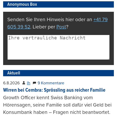
Anonymous Box
Senden Sie Ihren Hinweis hier oder an
+41 79
605 39 52
. Lieber per
Post
?
Aktuell
6.8.2026
lh
9 Kommentare
Wirren bei Cembra: Sprössling aus reicher Familie
Growth Officer kennt Swiss Banking vom
Hörensagen, seine Familie soll dafür viel Geld bei
Konsumbank haben – Fragen nicht beantwortet.