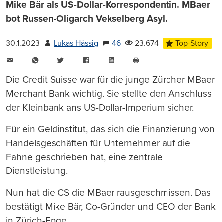
Mike Bär als US-Dollar-Korrespondentin. MBaer
bot Russen-Oligarch Vekselberg Asyl.
30.1.2023
Lukas Hässig
46
23.674
Top-Story
E-
WhatsApp
Twitter
Facebook
LinkedIn
Mail
Seite
drucken
Die Credit Suisse war für die junge Zürcher MBaer
Merchant Bank wichtig. Sie stellte den Anschluss
der Kleinbank ans US-Dollar-Imperium sicher.
Für ein Geldinstitut, das sich die Finanzierung von
Handelsgeschäften für Unternehmer auf die
Fahne geschrieben hat, eine zentrale
Dienstleistung.
Nun hat die CS die MBaer rausgeschmissen. Das
bestätigt Mike Bär, Co-Gründer und CEO der Bank
in Zürich-Enge.