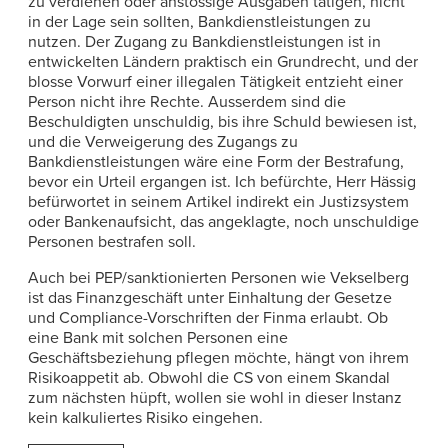
zu verdienen oder anstössige Ausgaben tätigen, nicht
in der Lage sein sollten, Bankdienstleistungen zu
nutzen. Der Zugang zu Bankdienstleistungen ist in
entwickelten Ländern praktisch ein Grundrecht, und der
blosse Vorwurf einer illegalen Tätigkeit entzieht einer
Person nicht ihre Rechte. Ausserdem sind die
Beschuldigten unschuldig, bis ihre Schuld bewiesen ist,
und die Verweigerung des Zugangs zu
Bankdienstleistungen wäre eine Form der Bestrafung,
bevor ein Urteil ergangen ist. Ich befürchte, Herr Hässig
befürwortet in seinem Artikel indirekt ein Justizsystem
oder Bankenaufsicht, das angeklagte, noch unschuldige
Personen bestrafen soll.
Auch bei PEP/sanktionierten Personen wie Vekselberg
ist das Finanzgeschäft unter Einhaltung der Gesetze
und Compliance-Vorschriften der Finma erlaubt. Ob
eine Bank mit solchen Personen eine
Geschäftsbeziehung pflegen möchte, hängt von ihrem
Risikoappetit ab. Obwohl die CS von einem Skandal
zum nächsten hüpft, wollen sie wohl in dieser Instanz
kein kalkuliertes Risiko eingehen.