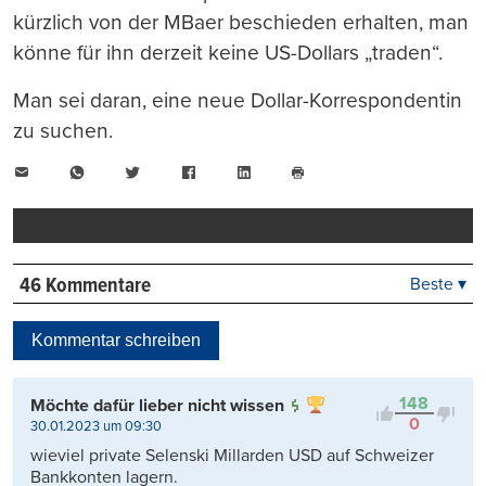
kürzlich von der MBaer beschieden erhalten, man
könne für ihn derzeit keine US-Dollars „traden“.
Man sei daran, eine neue Dollar-Korrespondentin
zu suchen.
E-
WhatsApp
Twitter
Facebook
LinkedIn
Mail
Seite
drucken
46 Kommentare
Beste ▾
Beste
Neueste
Kommentar schreiben
Viele Antworten
Kontrovers
148
Möchte dafür lieber nicht wissen
0
30.01.2023 um 09:30
wieviel private Selenski Millarden USD auf Schweizer
Bankkonten lagern.