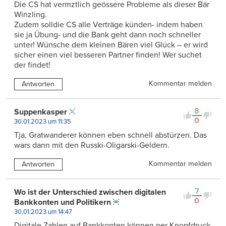
Die CS hat vermztlich geössere Probleme als dieser Bär
Winzling.
Zudem solldie CS alle Verträge künden- indem haben
sie ja Übung- und die Bank geht dann noch schneller
unter! Wünsche dem kleinen Bären viel Glück – er wird
sicher einen viel besseren Partner finden! Wer suchet
der findet!
Kommentar melden
Antworten
8
Suppenkasper
0
30.01.2023 um 11:35
Tja, Gratwanderer können eben schnell abstürzen. Das
wars dann mit den Russki-Oligarski-Geldern.
Kommentar melden
Antworten
7
Wo ist der Unterschied zwischen digitalen
0
Bankkonten und Politikern
30.01.2023 um 14:47
Digitale Zahlen auf Bankkonten können per Knopfdruck