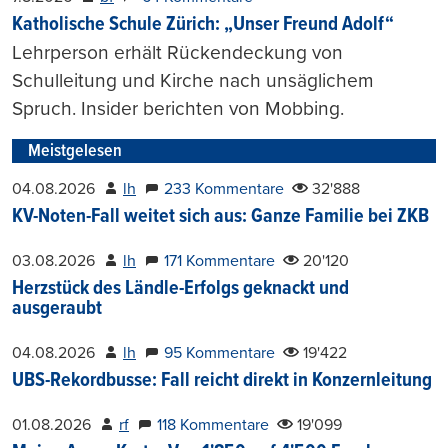
Katholische Schule Zürich: „Unser Freund Adolf“
Lehrperson erhält Rückendeckung von
Schulleitung und Kirche nach unsäglichem
Spruch. Insider berichten von Mobbing.
Meistgelesen
04.08.2026
lh
233 Kommentare
32'888
KV-Noten-Fall weitet sich aus: Ganze Familie bei ZKB
03.08.2026
lh
171 Kommentare
20'120
Herzstück des Ländle-Erfolgs geknackt und
ausgeraubt
04.08.2026
lh
95 Kommentare
19'422
UBS-Rekordbusse: Fall reicht direkt in Konzernleitung
01.08.2026
rf
118 Kommentare
19'099