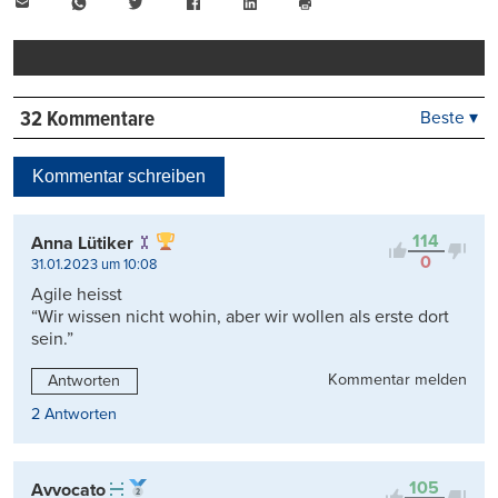
E-
WhatsApp
Twitter
Facebook
LinkedIn
Mail
Seite
drucken
32 Kommentare
Beste ▾
Beste
Neueste
Kommentar schreiben
Viele Antworten
Kontrovers
114
Anna Lütiker
0
31.01.2023 um 10:08
Agile heisst
“Wir wissen nicht wohin, aber wir wollen als erste dort
sein.”
Kommentar melden
Antworten
2 Antworten
105
Avvocato