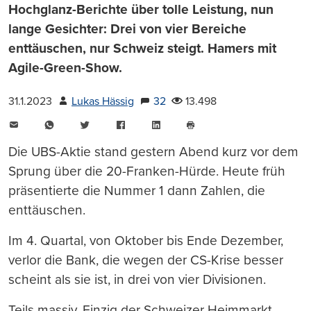
Hochglanz-Berichte über tolle Leistung, nun
lange Gesichter: Drei von vier Bereiche
enttäuschen, nur Schweiz steigt. Hamers mit
Agile-Green-Show.
31.1.2023
Lukas Hässig
32
13.498
E-
WhatsApp
Twitter
Facebook
LinkedIn
Mail
Seite
drucken
Die UBS-Aktie stand gestern Abend kurz vor dem
Sprung über die 20-Franken-Hürde. Heute früh
präsentierte die Nummer 1 dann Zahlen, die
enttäuschen.
Im 4. Quartal, von Oktober bis Ende Dezember,
verlor die Bank, die wegen der CS-Krise besser
scheint als sie ist, in drei von vier Divisionen.
Teils massiv. Einzig der Schweizer Heimmarkt