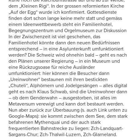
dem „Kleinen Rigi“. In der grossen reformierten Kirche
„Auf der Egg“ wurde ich konfirmiert. Gottesdienste
finden dort schon lange keine mehr statt und gemäss
einem Ideenwettbewerb steht ein Familienhotel,
Begegnungszentrum und Orgelmuseum zur Diskussion
In der Zwischenzeit ist viel geschehen, das
Familienhotel könnte dann den neuen Bedürfnissen
entsprechend – in eine Asylunterkunft umfunktioniert
werden? Die Schweiz wird ohnehin bald – geht es nach
den Plänen unserer Regierung – in ein Museum und
eine Rückzugsoase für reiche Ausländer
umfunktioniert: hier können die Besucher dann
„Ureinwohner“ bestaunen mit ihren bestickten
„Chuteli“, Alphörnern und Jodelgesängen – alles digital
geht es nach Klaus Schwab, sind die Ureinwohner dann
– ob dem Genderwahn – ausgestorben, ist alles im
Metaversum verewigt und kann dort bestaunt werden.
Nun aber zurück zur Überbauung (s. auch Link unten zu
Google-Maps): sie kommt zwischen dem See, dem stark
befahrenen Mythenquai und der auch stark
frequentierten Bahnstrecke zu liegen: Zch-Landquart-
Sargans-Chur; Zch-Thalwil-Luzern, Zch-Glarneland.