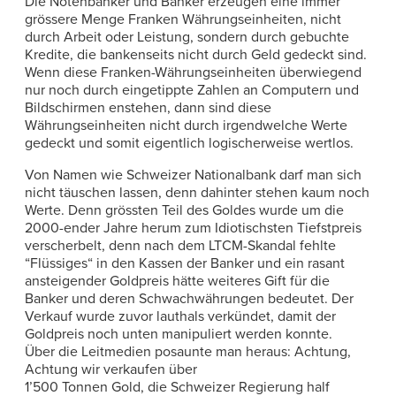
Die Notenbanker und Banker erzeugen eine immer
grössere Menge Franken Währungseinheiten, nicht
durch Arbeit oder Leistung, sondern durch gebuchte
Kredite, die bankenseits nicht durch Geld gedeckt sind.
Wenn diese Franken-Währungseinheiten überwiegend
nur noch durch eingetippte Zahlen an Computern und
Bildschirmen enstehen, dann sind diese
Währungseinheiten nicht durch irgendwelche Werte
gedeckt und somit eigentlich logischerweise wertlos.
Von Namen wie Schweizer Nationalbank darf man sich
nicht täuschen lassen, denn dahinter stehen kaum noch
Werte. Denn grössten Teil des Goldes wurde um die
2000-ender Jahre herum zum Idiotischsten Tiefstpreis
verscherbelt, denn nach dem LTCM-Skandal fehlte
“Flüssiges“ in den Kassen der Banker und ein rasant
ansteigender Goldpreis hätte weiteres Gift für die
Banker und deren Schwachwährungen bedeutet. Der
Verkauf wurde zuvor lauthals verkündet, damit der
Goldpreis noch unten manipuliert werden konnte.
Über die Leitmedien posaunte man heraus: Achtung,
Achtung wir verkaufen über
1’500 Tonnen Gold, die Schweizer Regierung half