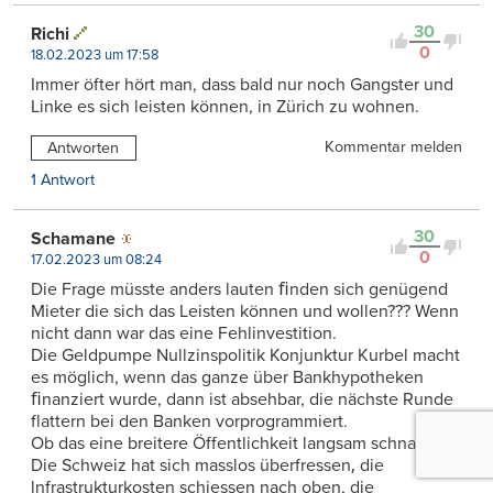
30
Richi
0
18.02.2023 um 17:58
Immer öfter hört man, dass bald nur noch Gangster und
Linke es sich leisten können, in Zürich zu wohnen.
Kommentar melden
Antworten
1 Antwort
30
Schamane
0
17.02.2023 um 08:24
Die Frage müsste anders lauten ﬁnden sich genügend
Mieter die sich das Leisten können und wollen??? Wenn
nicht dann war das eine Fehlinvestition.
Die Geldpumpe Nullzinspolitik Konjunktur Kurbel macht
es möglich, wenn das ganze über Bankhypotheken
ﬁnanziert wurde, dann ist absehbar, die nächste Runde
flattern bei den Banken vorprogrammiert.
Ob das eine breitere Öffentlichkeit langsam schnallt?
Die Schweiz hat sich masslos überfressen‚ die
lnfrastrukturkosten schiessen nach oben, die