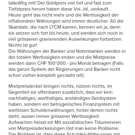
tatkräftig mit! Der Goldpreis viel tief und fast zum
Tiefstpreis herum haben diese Vol..idi…verkauft.
Heute geht das nicht mehr und die Wertlosigkeit der
inflationären Währungen wird immer deutlicher. All die
Skandale, die nach LTCM kamen, kennen wir ja, denn
sie setzen sich fort bis heute, und werden sich noch in
viel grösseren gravierenden Auswirkungen fortsetzen.
Nichts ist gut!
Die Währungen der Banker und Notenbanker werden in
der totalen Wertlosigkeit enden und die Mietpreise
werden dann CHF 100’000.- pro Monat betragen (Falls
das ganze System der Regierungen und Banker nicht
schon vorher komplett gecrasht ist!).
Mietpreisdeckel bringen nichts, nützen nichts, im
Gegenteil sie offenbaren zusätzlich, dass wir kein
nachhaltiges, werthaltges, anständiges Geldsystem
haben, sondern ein betrügerisches Finanzsystem mit
wertlosen Schuldenwährungen, hinter denen nichts
steht, ausser immer grösserer Wertlosigkeit.
Aufwachen heisst es! Mit sozialistischen Träumereien
von Mietpreisdeckelungen löst man keine Probleme.
Das Problem ist, dass diese Schulden-Währungen mit