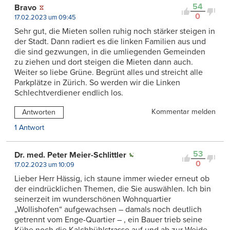
54
Bravo
0
17.02.2023 um 09:45
Sehr gut, die Mieten sollen ruhig noch stärker steigen in
der Stadt. Dann radiert es die linken Familien aus und
die sind gezwungen, in die umliegenden Gemeinden
zu ziehen und dort steigen die Mieten dann auch.
Weiter so liebe Grüne. Begrünt alles und streicht alle
Parkplätze in Zürich. So werden wir die Linken
Schlechtverdiener endlich los.
Kommentar melden
Antworten
1 Antwort
53
Dr. med. Peter Meier-Schlittler
0
17.02.2023 um 10:09
Lieber Herr Hässig, ich staune immer wieder erneut ob
der eindrücklichen Themen, die Sie auswählen. Ich bin
seinerzeit im wunderschönen Wohnquartier
„Wollishofen“ aufgewachsen – damals noch deutlich
getrennt vom Enge-Quartier – , ein Bauer trieb seine
Kühe noch die Kalchbühlstrasse auf und ab zur Weide,