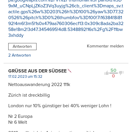
9xM_uCNpLjZKoZ3Vq3uyjg%26cb_client%3Dmaps_sv.t
actile.gps%26w%3D203%26h%3D100%26yaw%3D77.32
0526%26pitch%3D0%26thumbfov%3D100!7i16384!8i81
92!4m6!3m5!1s0x479aa760306ecf13:0x309c8ada2ba32
58e!8m2!3d47.3454695!4d8.5348892!16s%2Fg%2F11bw
3xhddy
Kommentar melden
Antworten
2 Antworten
50
GRÜSSE AUS DER SÜDSEE
0
17.02.2023 um 15:32
Nettoauswanderung 2022 111k
Zürich ist dreckbillig
London nur 10% günstiger bei 40% weniger Lohn !
Nr 2 Europa
Nr 6 Welt