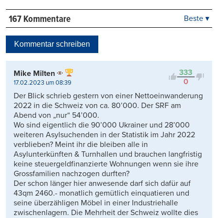
167 Kommentare
Beste ▾
Beste
Neueste
Kommentar schreiben
Viele Antworten
Kontrovers
333
Mike Milten
0
17.02.2023 um 08:39
Der Blick schrieb gestern von einer Nettoeinwanderung
2022 in die Schweiz von ca. 80’000. Der SRF am
Abend von „nur“ 54’000.
Wo sind eigentlich die 90’000 Ukrainer und 28’000
weiteren Asylsuchenden in der Statistik im Jahr 2022
verblieben? Meint ihr die bleiben alle in
Asylunterkünften & Turnhallen und brauchen langfristig
keine steuergeldfinanzierte Wohnungen wenn sie ihre
Grossfamilien nachzogen durften?
Der schon länger hier anwesende darf sich dafür auf
43qm 2460.- monatlich gemütlich einquatieren und
seine überzähligen Möbel in einer Industriehalle
zwischenlagern. Die Mehrheit der Schweiz wollte dies