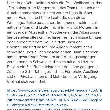
Nicht in er Nähe befindet sich die Post-Wollishofen, das
„Einkaufsquartier Morgenthal“, das Tram und auch der
Autobahnanschluss ist nicht vor der Haustür. Aber:
meine Frau hat recht: die Leute die sich diese
Wohnlage/Preise aussuchen, kommen ohnehin nicht
mit dem Tram und kaufen nicht im Migros-Morgenthal
ein oder der Morgenthal-Apotheke an der Albisstrasse.
Sie bestellen alles online, lassen es nach hause bringen
oder landen mit dem Heli auf dem Dach der
Überbauung und lassen ihre Augen verächtlichen
schweifen über all den bescheidenen Bahnreisenden,
armen gestressten Pendlern und Ausflugshungrigen
verbleibenden Schweizer, die sich mit den letzten
Batzen ein Schifffahrt leisten mit der nahe gelegenen
Zürichsee-Schifffahrtsgesllschaft. Für reiche Ausländer
stehen Privat-Jachten und Motorbote zur Verfügung.
Viel hat sich verändert!
https://www.google.de/maps/place/Mythenquai+353,+8
038+Zürich/@47.3454174,8.5344007,3a,90y,327.84h,63.
74t/data=!3m7!1e1!3m5!1s9xM_uCNpLjZKoZ3Vq3uyjg!2e
0!6shttps:%2F%2Fstreetviewpixels-
pa.googleapis.com%2Fv1%2Fthumbnail%3Fpanoid%3D