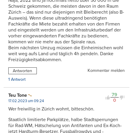
Naja, 2022 sind ja nochmals netto über 50’000 in die
Schweiz gekommen, die meisten davon in den Raum
Zürich – das sind nur diejenigen mit Bleiberecht (also B-
Ausweis). Wenn diese ultradringend benötigten
Fachkräfte die Miete bezahlt erhalten von den Firmen
und eingestellt werden um den Infrastrukturbedarf der
vorher eingewanderten Fachkräfte zu bedienen,
kommen wir nie mehr aus der Spirale raus.
Beim nächsten Umzug müssen die Einheimischen wohl
weit weg aufs Land und täglich 4h pendeln. Danke
Freizügigkeitsabkommen.
Kommentar melden
Antworten
1 Antwort
79
Teu Tone
0
17.02.2023 um 09:24
Wer freiwillig in Zürich wohnt, bitteschön.
Staatlich limitierte Parkplätze, halbe Stadtsperrungen
für Rad-WM, Hätschelung von Antifanten und Ex-Koch-
jetzt Hardturm-Besetzer, Fussballrowdys und -