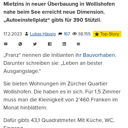
Mietzins in neuer Überbauung in Wollishofen
nahe beim See erreicht neue Dimension.
„Autoeinstellplatz“ gibts für 390 Stützli.
17.2.2023
Lukas Hässig
167
38.155
Top-Story
E-
WhatsApp
Twitter
Facebook
LinkedIn
Mail
Seite
drucken
„Franz“ nennen die Initianten
ihr Bauvorhaben
.
Darunter schreiben sie: „Leben an bester
Ausgangslage.“
Sie bieten Wohnungen im Zürcher Quartier
Wollishofen. Die haben es in sich. Für 1,5 Zimmer
muss man die Kleinigkeit von 2’460 Franken im
Monat hinblättern.
Dafür gibts 43,1 Quadratmeter. Mit Küche, WC,