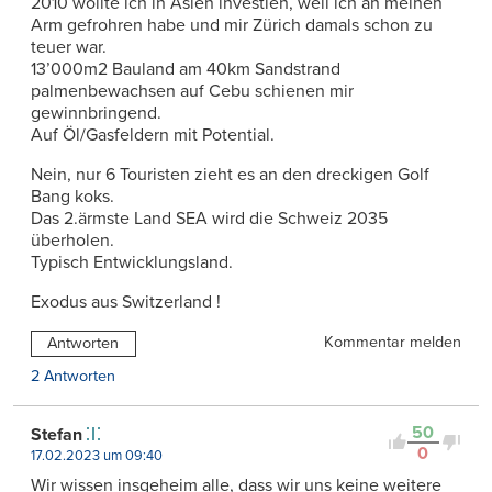
2010 wollte ich in Asien investien, weil ich an meinen
Arm gefrohren habe und mir Zürich damals schon zu
teuer war.
13’000m2 Bauland am 40km Sandstrand
palmenbewachsen auf Cebu schienen mir
gewinnbringend.
Auf Öl/Gasfeldern mit Potential.
Nein, nur 6 Touristen zieht es an den dreckigen Golf
Bang koks.
Das 2.ärmste Land SEA wird die Schweiz 2035
überholen.
Typisch Entwicklungsland.
Exodus aus Switzerland !
Kommentar melden
Antworten
2 Antworten
50
Stefan
0
17.02.2023 um 09:40
Wir wissen insgeheim alle, dass wir uns keine weitere