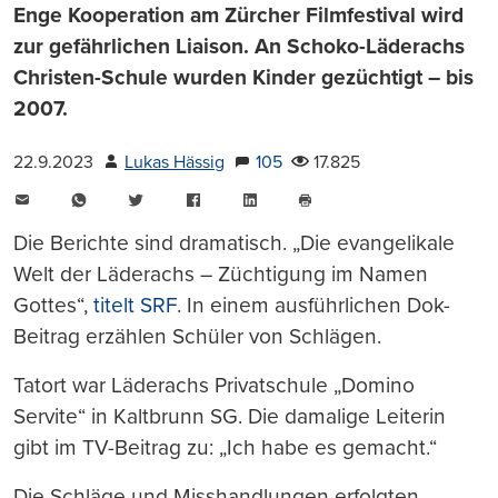
Enge Kooperation am Zürcher Filmfestival wird
zur gefährlichen Liaison. An Schoko-Läderachs
Christen-Schule wurden Kinder gezüchtigt – bis
2007.
22.9.2023
Lukas Hässig
105
17.825
E-
WhatsApp
Twitter
Facebook
LinkedIn
Mail
Seite
drucken
Die Berichte sind dramatisch. „Die evangelikale
Welt der Läderachs – Züchtigung im Namen
Gottes“,
titelt SRF
. In einem ausführlichen Dok-
Beitrag erzählen Schüler von Schlägen.
Tatort war Läderachs Privatschule „Domino
Servite“ in Kaltbrunn SG. Die damalige Leiterin
gibt im TV-Beitrag zu: „Ich habe es gemacht.“
Die Schläge und Misshandlungen erfolgten