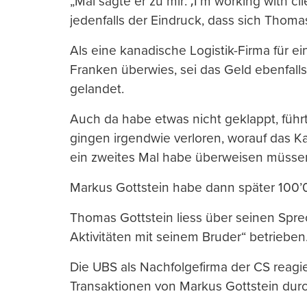
„Mal sagte er zu mir: ‚I’m working with cl
jedenfalls der Eindruck, dass sich Thom
Als eine kanadische Logistik-Firma für 
Franken überwies, sei das Geld ebenfall
gelandet.
Auch da habe etwas nicht geklappt, führ
gingen irgendwie verloren, worauf das
ein zweites Mal habe überweisen müsse
Markus Gottstein habe dann später 100’0
Thomas Gottstein liess über seinen Sprec
Aktivitäten mit seinem Bruder“ betrieben
Die UBS als Nachfolgefirma der CS reagie
Transaktionen von Markus Gottstein dur