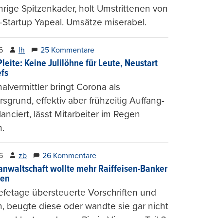
hrige Spitzenkader, holt Umstrittenen von
-Startup Yapeal. Umsätze miserabel.
6
lh
25 Kommentare
leite: Keine Julilöhne für Leute, Neustart
efs
alvermittler bringt Corona als
sgrund, effektiv aber frühzeitig Auffang-
lanciert, lässt Mitarbeiter im Regen
.
6
zb
26 Kommentare
anwaltschaft wollte mehr Raiffeisen-Banker
gen
fetage übersteuerte Vorschriften und
, beugte diese oder wandte sie gar nicht