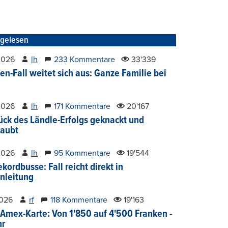
tgelesen
2026
lh
233 Kommentare
33'339
en-Fall weitet sich aus: Ganze Familie bei
2026
lh
171 Kommentare
20'167
ück des Ländle-Erfolgs geknackt und
aubt
2026
lh
95 Kommentare
19'544
kordbusse: Fall reicht direkt in
nleitung
2026
rf
118 Kommentare
19'163
Amex-Karte: Von 1'850 auf 4'500 Franken -
hr