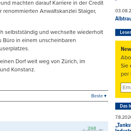
d machten darauf Karriere in der Credit
r renommierten Anwaltskanzlei Staiger,
03.08.
Albtra
 selbstständig und wechselte wiederholt
Leser
nes Büro in einem unscheinbaren
userplatzes.
News
Abo
kleinen Dorf weit weg von Zürich, im
Sie
 und Konstanz.
per 
Beste ▾
Beste
Neueste
Das I
Viele Antworten
7.8.202
Kontrovers
„Tankst
268