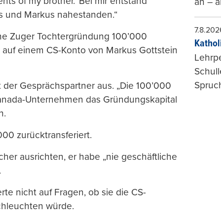
ients of my brother.‘ Bei mir entstand
an – a
as und Markus nahestanden.“
7.8.202
eine Zuger Tochtergründung 100’000
Kathol
s auf einem CS-Konto von Markus Gottstein
Lehrp
Schul
Spruch
t der Gesprächspartner aus. „Die 100’000
 Kanada-Unternehmen das Gründungskapital
n.
00 zurücktransferiert.
her ausrichten, er habe „nie geschäftliche
.
rte nicht auf Fragen, ob sie die CS-
chleuchten würde.