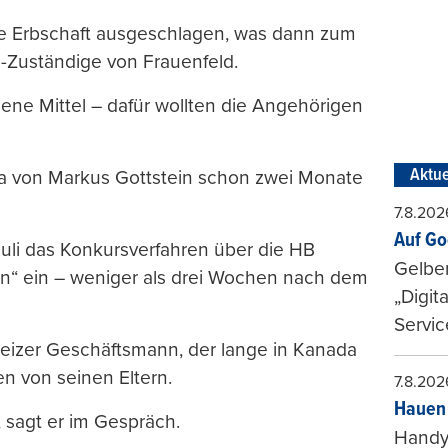
ie Erbschaft ausgeschlagen, was dann zum
s-Zuständige von Frauenfeld.
ne Mittel – dafür wollten die Angehörigen
Aktue
rma von Markus Gottstein schon zwei Monate
7.8.202
Auf Go
 Juli das Konkursverfahren über die HB
Gelbe
n“ ein – weniger als drei Wochen nach dem
„Digit
Servic
weizer Geschäftsmann, der lange in Kanada
n von seinen Eltern.
7.8.202
Hauen 
, sagt er im Gespräch.
Handy-