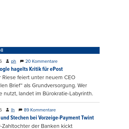
ll
6
ph
20 Kommentare
ogle hagelts Kritik für ePost
r Riese feiert unter neuem CEO
alen Brief“ als Grundversorgung. Wer
e nutzt, landet im Bürokratie-Labyrinth.
6
lh
89 Kommentare
und Stechen bei Vorzeige-Payment Twint
Zahltochter der Banken kickt