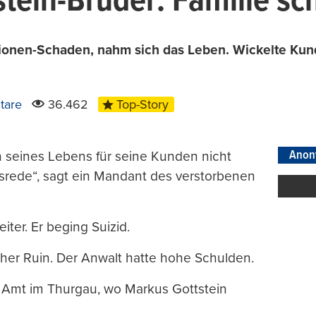
tein-Bruder: Familie sc
llionen-Schaden, nahm sich das Leben. Wickelte Kun
tare
36.462
Top-Story
Anon
 seines Lebens für seine Kunden nicht
usrede“, sagt ein Mandant des verstorbenen
iter. Er beging Suizid.
icher Ruin. Der Anwalt hatte hohe Schulden.
 Amt im Thurgau, wo Markus Gottstein