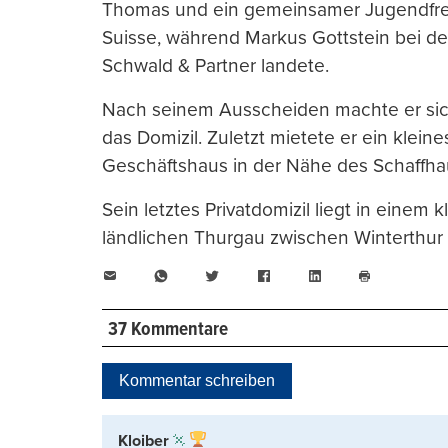
Thomas und ein gemeinsamer Jugendfreun
Suisse, während Markus Gottstein bei de
Schwald & Partner landete.
Nach seinem Ausscheiden machte er sich
das Domizil. Zuletzt mietete er ein klei
Geschäftshaus in der Nähe des Schaffha
Sein letztes Privatdomizil liegt in einem 
ländlichen Thurgau zwischen Winterthur
E-
WhatsApp
Twitter
Facebook
LinkedIn
Mail
Seite
drucken
37 Kommentare
Kommentar schreiben
Kloiber