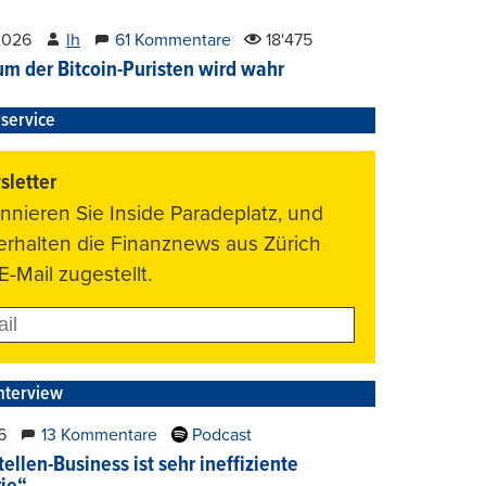
2026
lh
61 Kommentare
18'475
um der Bitcoin-Puristen wird wahr
service
letter
nnieren Sie Inside Paradeplatz, und
 erhalten die Finanznews aus Zürich
E-Mail zugestellt.
nterview
6
13 Kommentare
Podcast
ellen-Business ist sehr ineffiziente