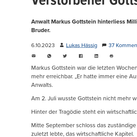
Verstorbener Gotts
Anwalt Markus Gottstein hinterliess Mi
Bruder.
6.10.2023
Lukas Hässig
37 Kommen
E-
WhatsApp
Twitter
Facebook
LinkedIn
Mail
Seite
drucken
Markus Gottstein war die letzten Wochen
mehr erreichbar. „Er hatte immer eine A
Anwalts.
Am 2. Juli wusste Gottstein nicht mehr we
Hinter der Tragödie steht ein wirtschaftl
Mitte September schloss das zuständige
zuletzt lebte, das wirtschaftliche Kapitel.