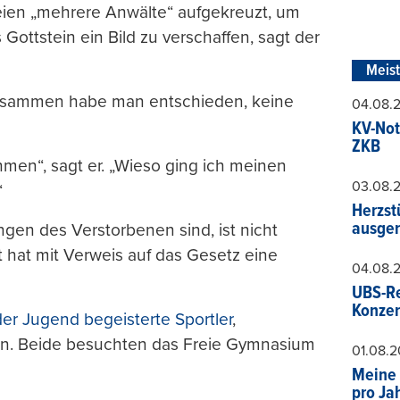
eien „mehrere Anwälte“ aufgekreuzt, um
 Gottstein ein Bild zu verschaffen, sagt der
Meis
 Zusammen habe man entschieden, keine
04.08.
KV-Not
ZKB
men“, sagt er. „Wieso ging ich meinen
03.08.
“
Herzst
ausger
en des Verstorbenen sind, ist nicht
 hat mit Verweis auf das Gesetz eine
04.08.
UBS-Re
Konzer
der Jugend begeisterte Sportler
,
an. Beide besuchten das Freie Gymnasium
01.08.
Meine 
pro Ja