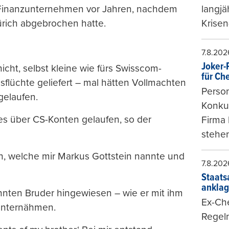
 Finanzunternehmen vor Jahren, nachdem
langjä
Zürich abgebrochen hatte.
Krisen
7.8.202
Joker-P
icht, selbst kleine wie fürs Swisscom-
für Ch
sflüchte geliefert – mal hätten Vollmachten
Person
 gelaufen.
Konkur
les über CS-Konten gelaufen, so der
Firma 
stehen
in, welche mir Markus Gottstein nannte und
7.8.202
Staats
ankla
nnten Bruder hingewiesen – wie er mit ihm
Ex-Che
unternähmen.
Regeln