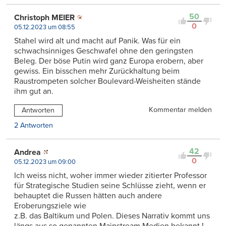
50
Christoph MEIER
0
05.12.2023 um 08:55
Stahel wird alt und macht auf Panik. Was für ein
schwachsinniges Geschwafel ohne den geringsten
Beleg. Der böse Putin wird ganz Europa erobern, aber
gewiss. Ein bisschen mehr Zurückhaltung beim
Raustrompeten solcher Boulevard-Weisheiten stände
ihm gut an.
Kommentar melden
Antworten
2 Antworten
42
Andrea
0
05.12.2023 um 09:00
Ich weiss nicht, woher immer wieder zitierter Professor
für Strategische Studien seine Schlüsse zieht, wenn er
behauptet die Russen hätten auch andere
Eroberungsziele wie
z.B. das Baltikum und Polen. Dieses Narrativ kommt uns
längs aus so genannten Mainstream Medien bekannt !