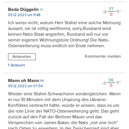
37
Beda Düggelin
0
05.12.2023 um 11:48
Ich weiss nicht, warum Herr Stahel eine solche Meinung
äussert, sie ist völlig weltfremd, sorry,Russland wird
keinen Nato-Staat angreifen, Russland will nur vor
seiner eigenen Wohnungstüre Ordnung! Die Nato-
Osterweiterung muss endlich ein Ende nehmen.
Kommentar melden
Antworten
1 Antwort
36
Mann oh Mann
0
05.12.2023 um 07:54
Wieder eine Stahel-Schwachsinn sondergleichen. Wenn
er nur 10 Minuten mit dem Ursprung des Ukraine-
Konfliktes verbracht hätte, würde er wissen, dass es um
die rote Linie der NATO-Osterweiterung geht. Das geht
zurück auf den Fall der Berliner Mauer und das
Versprechen von James Baker, die Nato „not one inch“
nach Osten zu erweitern. In der Zwischenzeit sind aber