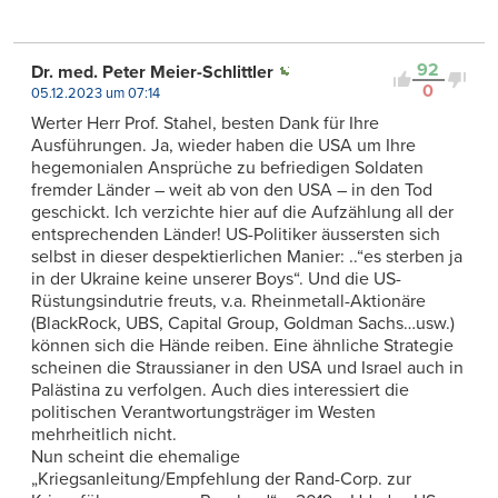
92
Dr. med. Peter Meier-Schlittler
0
05.12.2023 um 07:14
Werter Herr Prof. Stahel, besten Dank für Ihre
Ausführungen. Ja, wieder haben die USA um Ihre
hegemonialen Ansprüche zu befriedigen Soldaten
fremder Länder – weit ab von den USA – in den Tod
geschickt. Ich verzichte hier auf die Aufzählung all der
entsprechenden Länder! US-Politiker äussersten sich
selbst in dieser despektierlichen Manier: ..“es sterben ja
in der Ukraine keine unserer Boys“. Und die US-
Rüstungsindutrie freuts, v.a. Rheinmetall-Aktionäre
(BlackRock, UBS, Capital Group, Goldman Sachs…usw.)
können sich die Hände reiben. Eine ähnliche Strategie
scheinen die Straussianer in den USA und Israel auch in
Palästina zu verfolgen. Auch dies interessiert die
politischen Verantwortungsträger im Westen
mehrheitlich nicht.
Nun scheint die ehemalige
„Kriegsanleitung/Empfehlung der Rand-Corp. zur