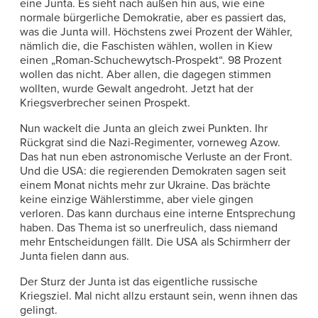
eine Junta. Es sieht nach außen hin aus, wie eine
normale bürgerliche Demokratie, aber es passiert das,
was die Junta will. Höchstens zwei Prozent der Wähler,
nämlich die, die Faschisten wählen, wollen in Kiew
einen „Roman-Schuchewytsch-Prospekt“. 98 Prozent
wollen das nicht. Aber allen, die dagegen stimmen
wollten, wurde Gewalt angedroht. Jetzt hat der
Kriegsverbrecher seinen Prospekt.
Nun wackelt die Junta an gleich zwei Punkten. Ihr
Rückgrat sind die Nazi-Regimenter, vorneweg Azow.
Das hat nun eben astronomische Verluste an der Front.
Und die USA: die regierenden Demokraten sagen seit
einem Monat nichts mehr zur Ukraine. Das brächte
keine einzige Wählerstimme, aber viele gingen
verloren. Das kann durchaus eine interne Entsprechung
haben. Das Thema ist so unerfreulich, dass niemand
mehr Entscheidungen fällt. Die USA als Schirmherr der
Junta fielen dann aus.
Der Sturz der Junta ist das eigentliche russische
Kriegsziel. Mal nicht allzu erstaunt sein, wenn ihnen das
gelingt.