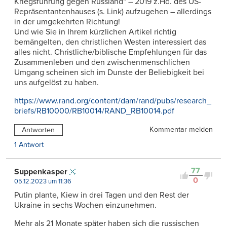
Kriegsführung gegen Russland“ – 2019 z.Hd. des US-
Repräsentantenhauses (s. Link) aufzugehen – allerdings
in der umgekehrten Richtung!
Und wie Sie in Ihrem kürzlichen Artikel richtig
bemängelten, den christlichen Westen interessiert das
alles nicht. Christliche/biblische Empfehlungen für das
Zusammenleben und den zwischenmenschlichen
Umgang scheinen sich im Dunste der Beliebigkeit bei
uns aufgelöst zu haben.
https://www.rand.org/content/dam/rand/pubs/research_
briefs/RB10000/RB10014/RAND_RB10014.pdf
Kommentar melden
Antworten
1 Antwort
77
Suppenkasper
0
05.12.2023 um 11:36
Putin plante, Kiew in drei Tagen und den Rest der
Ukraine in sechs Wochen einzunehmen.
Mehr als 21 Monate später haben sich die russischen