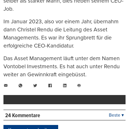
selber als starker Mann, dies neben seinem CEO-
Job.
Im Januar 2023, also vor einem Jahr, übernahm
dann Christel Rendu die Leitung des Asset
Managements. Es war ihr Sprungbrett für die
erfolgreiche CEO-Kandidatur.
Das Asset Management läuft unter dem Namen
Vontobel Investments. Es hat auch unter Rendu
weiter an Gewinnkraft eingebüsst.
E-
WhatsApp
Twitter
Facebook
LinkedIn
Mail
Seite
drucken
24 Kommentare
Beste ▾
Beste
Neueste