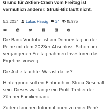
Grund für Aktien-Crash vom Freitag ist
vermutlich anderer: Struki-Biz läuft nicht.
5.2.2024
Lukas Hässig
24
15.875
E-
WhatsApp
Twitter
Facebook
LinkedIn
Mail
Seite
drucken
Die Bank Vontobel ist am Donnerstag an der
Reihe mit dem 2023er-Abschluss. Schon am
vergangenen Freitag nahmen Investoren das
Ergebnis vorweg.
Die Aktie tauchte. Was ist da los?
Hintergrund soll ein Einbruch im Struki-Geschäft
sein. Dieses war lange ein Profit-Treiber der
Zürcher Familienbank.
Zudem tauchen Informationen zu einer René