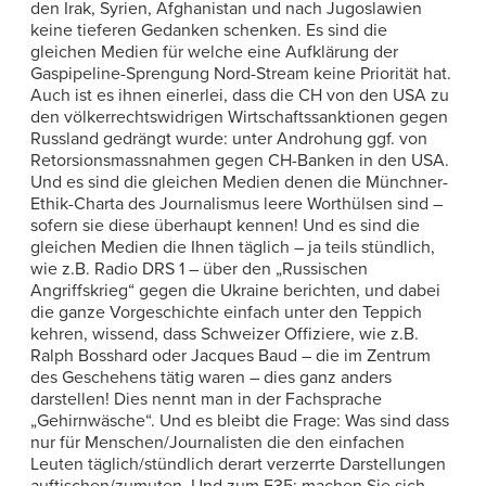
den Irak, Syrien, Afghanistan und nach Jugoslawien
keine tieferen Gedanken schenken. Es sind die
gleichen Medien für welche eine Aufklärung der
Gaspipeline-Sprengung Nord-Stream keine Priorität hat.
Auch ist es ihnen einerlei, dass die CH von den USA zu
den völkerrechtswidrigen Wirtschaftssanktionen gegen
Russland gedrängt wurde: unter Androhung ggf. von
Retorsionsmassnahmen gegen CH-Banken in den USA.
Und es sind die gleichen Medien denen die Münchner-
Ethik-Charta des Journalismus leere Worthülsen sind –
sofern sie diese überhaupt kennen! Und es sind die
gleichen Medien die Ihnen täglich – ja teils stündlich,
wie z.B. Radio DRS 1 – über den „Russischen
Angriffskrieg“ gegen die Ukraine berichten, und dabei
die ganze Vorgeschichte einfach unter den Teppich
kehren, wissend, dass Schweizer Offiziere, wie z.B.
Ralph Bosshard oder Jacques Baud – die im Zentrum
des Geschehens tätig waren – dies ganz anders
darstellen! Dies nennt man in der Fachsprache
„Gehirnwäsche“. Und es bleibt die Frage: Was sind dass
nur für Menschen/Journalisten die den einfachen
Leuten täglich/stündlich derart verzerrte Darstellungen
auftischen/zumuten. Und zum F35: machen Sie sich