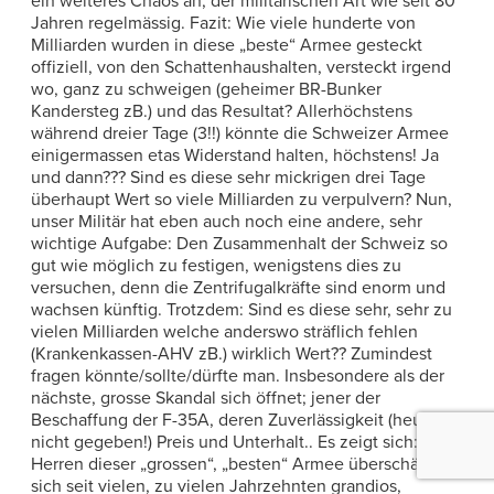
ein weiteres Chaos an, der militärischen Art wie seit 80
Jahren regelmässig. Fazit: Wie viele hunderte von
Milliarden wurden in diese „beste“ Armee gesteckt
offiziell, von den Schattenhaushalten, versteckt irgend
wo, ganz zu schweigen (geheimer BR-Bunker
Kandersteg zB.) und das Resultat? Allerhöchstens
während dreier Tage (3!!) könnte die Schweizer Armee
einigermassen etas Widerstand halten, höchstens! Ja
und dann??? Sind es diese sehr mickrigen drei Tage
überhaupt Wert so viele Milliarden zu verpulvern? Nun,
unser Militär hat eben auch noch eine andere, sehr
wichtige Aufgabe: Den Zusammenhalt der Schweiz so
gut wie möglich zu festigen, wenigstens dies zu
versuchen, denn die Zentrifugalkräfte sind enorm und
wachsen künftig. Trotzdem: Sind es diese sehr, sehr zu
vielen Milliarden welche anderswo sträflich fehlen
(Krankenkassen-AHV zB.) wirklich Wert?? Zumindest
fragen könnte/sollte/dürfte man. Insbesondere als der
nächste, grosse Skandal sich öffnet; jener der
Beschaffung der F-35A, deren Zuverlässigkeit (heute
nicht gegeben!) Preis und Unterhalt.. Es zeigt sich: Die
Herren dieser „grossen“, „besten“ Armee überschätzen
sich seit vielen, zu vielen Jahrzehnten grandios,