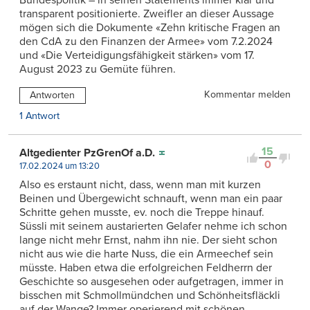
Bundespolitik – in seinen Statements immer klar und
transparent positionierte. Zweifler an dieser Aussage
mögen sich die Dokumente «Zehn kritische Fragen an
den CdA zu den Finanzen der Armee» vom 7.2.2024
und «Die Verteidigungsfähigkeit stärken» vom 17.
August 2023 zu Gemüte führen.
Kommentar melden
Antworten
1 Antwort
15
Altgedienter PzGrenOf a.D.
0
17.02.2024 um 13:20
Also es erstaunt nicht, dass, wenn man mit kurzen
Beinen und Übergewicht schnauft, wenn man ein paar
Schritte gehen musste, ev. noch die Treppe hinauf.
Süssli mit seinem austarierten Gelafer nehme ich schon
lange nicht mehr Ernst, nahm ihn nie. Der sieht schon
nicht aus wie die harte Nuss, die ein Armeechef sein
müsste. Haben etwa die erfolgreichen Feldherrn der
Geschichte so ausgesehen oder aufgetragen, immer in
bisschen mit Schmollmündchen und Schönheitsfläckli
auf der Wange? Immer operierend mit schönen