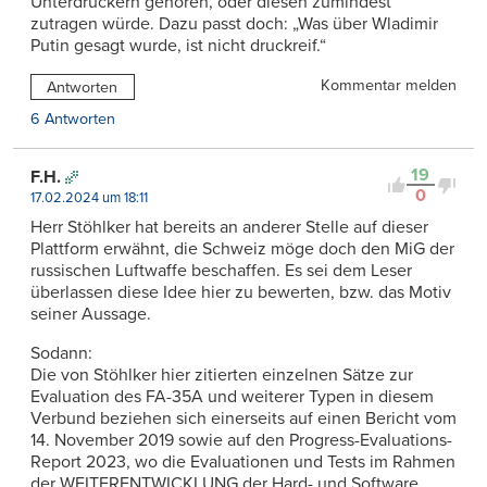
Unterdrückern gehören, oder diesen zumindest
zutragen würde. Dazu passt doch: „Was über Wladimir
Putin gesagt wurde, ist nicht druckreif.“
Kommentar melden
Antworten
6 Antworten
19
F.H.
0
17.02.2024 um 18:11
Herr Stöhlker hat bereits an anderer Stelle auf dieser
Plattform erwähnt, die Schweiz möge doch den MiG der
russischen Luftwaffe beschaffen. Es sei dem Leser
überlassen diese Idee hier zu bewerten, bzw. das Motiv
seiner Aussage.
Sodann:
Die von Stöhlker hier zitierten einzelnen Sätze zur
Evaluation des FA-35A und weiterer Typen in diesem
Verbund beziehen sich einerseits auf einen Bericht vom
14. November 2019 sowie auf den Progress-Evaluations-
Report 2023, wo die Evaluationen und Tests im Rahmen
der WEITERENTWICKLUNG der Hard- und Software