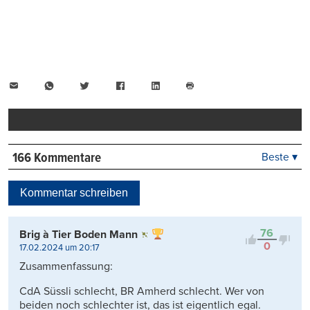
E-
WhatsApp
Twitter
Facebook
LinkedIn
Mail
Seite
drucken
166 Kommentare
Beste ▾
Beste
Neueste
Kommentar schreiben
Viele Antworten
Kontrovers
76
Brig à Tier Boden Mann
0
17.02.2024 um 20:17
Zusammenfassung:
CdA Süssli schlecht, BR Amherd schlecht. Wer von
beiden noch schlechter ist, das ist eigentlich egal.