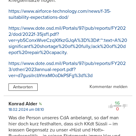
Kriegseinsätze flogen.
https://www.airforce-technology.com/news/f-35-
suitability-expectations-dod/
https://www.dote.osd.mil/Portals/97/pub/reports/FY202
2/dod/2022f-35jsf1.pdf?
ver=yb5ConxWveCzqXIfkzGJqA%3D%3D#:~:text=A%20
significant%20shortage%20of%20fully,lack%20of%20d
epot%20repair%20capacity
.
https://www.dote.osd.mil/Portals/97/pub/reports/FY202
3/other/2023annual-report.pdf?
ver=d7gusiIrcbYmxM0oDkPSFg%3d%3d
Kommentar melden
Antworten
16
Konrad Alder
0
18.02.2024 um 08:10
Was die Person unseres CdA anbelangt, so darf man
hier doch kurz festhalten, dass sich KKdt Süssli – im
krassen Gegensatz zu unser «Hüst und Hott»-