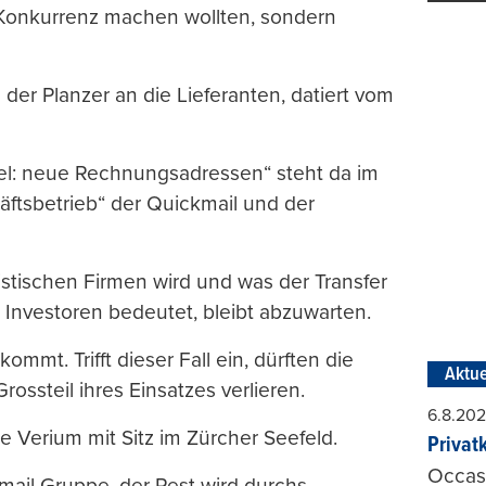
 Konkurrenz machen wollten, sondern
 der Planzer an die Lieferanten, datiert vom
el: neue Rechnungsadressen“ steht da im
ftsbetrieb“ der Quickmail und der
istischen Firmen wird und was der Transfer
en Investoren bedeutet, bleibt abzuwarten.
mmt. Trifft dieser Fall ein, dürften die
Aktue
ossteil ihres Einsatzes verlieren.
6.8.20
e Verium mit Sitz im Zürcher Seefeld.
Privat
Occasi
mail Gruppe, der Rest wird durchs