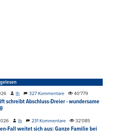
tgelesen
2026
lh
327 Kommentare
40'779
ift schreibt Abschluss-Dreier - wundersame
g
2026
lh
231 Kommentare
32'085
en-Fall weitet sich aus: Ganze Familie bei