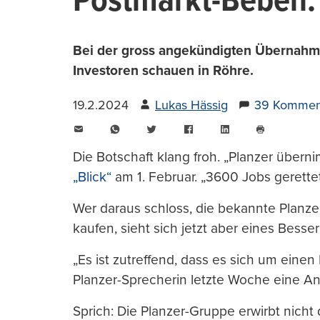
Postmarkt-Beben: 
Bei der gross angekündigten Übernahme 
Investoren schauen in Röhre.
19.2.2024
Lukas Hässig
39 Kommen
E-
WhatsApp
Twitter
Facebook
LinkedIn
Mail
Seite
drucken
Die Botschaft klang froh. „Planzer über
„Blick“
am 1. Februar. „3600 Jobs gerettet
Wer daraus schloss, die bekannte Planze
kaufen, sieht sich jetzt aber eines Besser
„Es ist zutreffend, dass es sich um einen
Planzer-Sprecherin letzte Woche eine An
Sprich: Die Planzer-Gruppe erwirbt nich