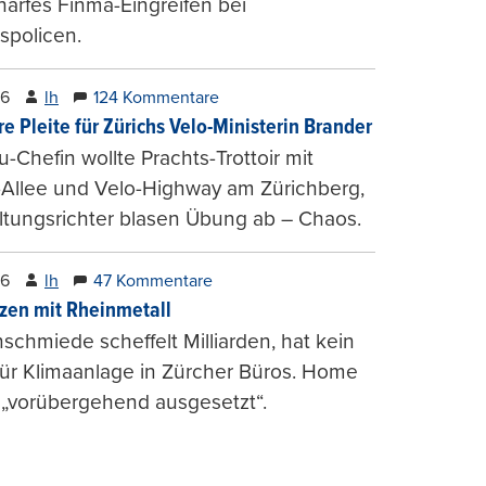
harfes Finma-Eingreifen bei
spolicen.
26
lh
124 Kommentare
e Pleite für Zürichs Velo-Ministerin Brander
u-Chefin wollte Prachts-Trottoir mit
Allee und Velo-Highway am Zürichberg,
tungsrichter blasen Übung ab – Chaos.
26
lh
47 Kommentare
zen mit Rheinmetall
schmiede scheffelt Milliarden, hat kein
für Klimaanlage in Zürcher Büros. Home
 „vorübergehend ausgesetzt“.