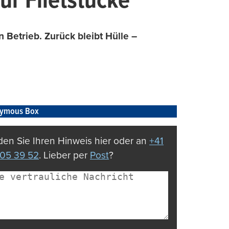
ur Filetstücke
Betrieb. Zurück bleibt Hülle –
ymous Box
en Sie Ihren Hinweis hier oder an
+41
05 39 52
. Lieber per
Post
?