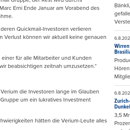
Bänkli
Marc Erni Ende Januar am Vorabend des
gefall
nahme.
Verste
e deren Quickmail-Investoren verlieren
en Verlust können wir aktuell keine genauen
6.8.20
Wirren
Brasil
an einer für alle Mitarbeiter und Kunden
Produc
wir beabsichtigen zeitnah umzusetzen.“
Hören
Mitgli
e Verium die Investoren lange im Glauben
6.8.20
l-Gruppe um ein lukratives Investment
Zurich
Dunke
3,5 Mr
wierigkeiten hätten die Verium-Leute alles
Prozen