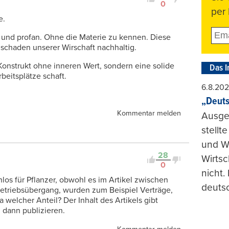
0
per 
e.
und profan. Ohne die Materie zu kennen. Diese
 schaden unserer Wirschaft nachhaltig.
Konstrukt ohne inneren Wert, sondern eine solide
Das I
beitsplätze schaft.
6.8.20
„Deuts
Kommentar melden
Ausge
stellt
und Wi
28
Wirtsc
0
nicht.
los für Pflanzer, obwohl es im Artikel zwischen
deuts
 Betriebsübergang, wurden zum Beispiel Verträge,
 welcher Anteil? Der Inhalt des Artikels gibt
d dann publizieren.