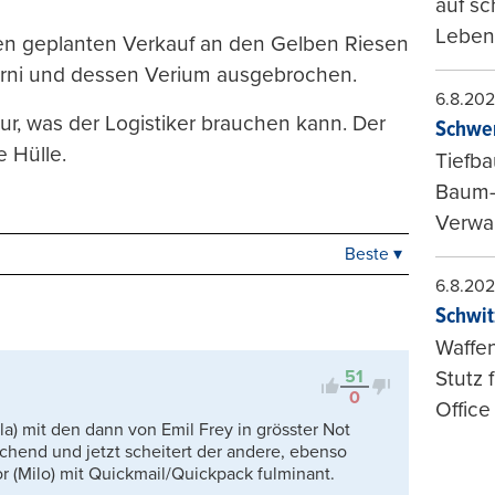
auf sc
Leben
n geplanten Verkauf an den Gelben Riesen
 Erni und dessen Verium ausgebrochen.
6.8.20
 nur, was der Logistiker brauchen kann. Der
Schwer
e Hülle.
Tiefba
Baum-
Verwal
Beste ▾
Beste
6.8.20
Neueste
Schwit
Viele Antworten
Kontrovers
Waffen
51
Stutz 
0
Office
yla) mit den dann von Emil Frey in grösster Not
hend und jetzt scheitert der andere, ebenso
or (Milo) mit Quickmail/Quickpack fulminant.