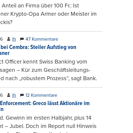
, Anteil an Firma über 100 Fr.: Ist
ener Krypto-Opa Armer oder Meister im
ckis?
26
lh
47 Kommentare
 bei Cembra: Steiler Aufstieg von
ianer
t Officer kennt Swiss Banking vom
sagen – Kür zum Geschäftsleitungs-
ed nach „robustem Prozess“, sagt Bank.
26
lh
12 Kommentare
-Enforcement: Greco lässt Aktionäre im
ln
d. Gewinn im ersten Halbjahr, plus 14
t – Jubel. Doch im Report null Hinweis