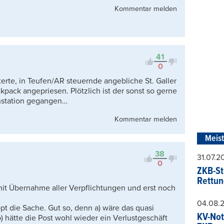
Kommentar melden
41
0
rte, in Teufen/AR steuernde angebliche St. Galler
pack angepriesen. Plötzlich ist der sonst so gerne
chstation gegangen…
Kommentar melden
Meis
38
31.07.
0
ZKB-St
Rettun
mit Übernahme aller Verpflichtungen und erst noch
04.08.
t die Sache. Gut so, denn a) wäre das quasi
KV-Not
 hätte die Post wohl wieder ein Verlustgeschäft