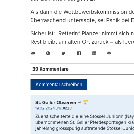
Als dann die Wettbewerbskommission de
überraschend untersagte, sei Panik bei
Sicher ist: „Retterin“ Planzer nimmt sich
Rest bleibt am alten Ort zurück – als leer
E-
WhatsApp
Twitter
Facebook
LinkedIn
Mail
Seite
drucken
39 Kommentare
Kommentar schreiben
St. Galler Observer
19.02.2024 um 08:28
Zuerst scheiterte die eine Stössel-Juniorin (Na
übernommenen St. Galler Pferdesporttagen krac
jahrelang grossspurig auftretende Stössel-Juni