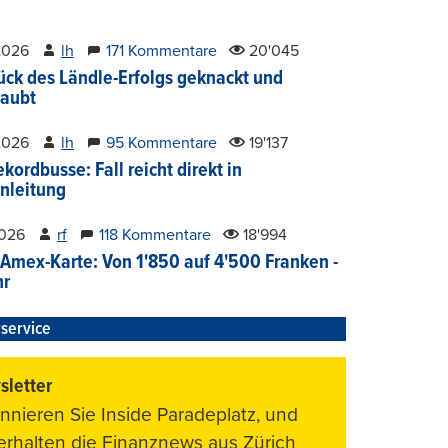
2026
lh
171 Kommentare
20'045
ück des Ländle-Erfolgs geknackt und
aubt
2026
lh
95 Kommentare
19'137
kordbusse: Fall reicht direkt in
nleitung
2026
rf
118 Kommentare
18'994
Amex-Karte: Von 1'850 auf 4'500 Franken -
hr
service
letter
nnieren Sie Inside Paradeplatz, und
 erhalten die Finanznews aus Zürich