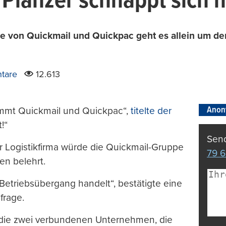
Planzer schnappt sich n
von Quickmail und Quickpac geht es allein um den 
tare
12.613
Anon
nimmt Quickmail und Quickpac“,
titelte der
!“
Send
r Logistikfirma würde die Quickmail-Gruppe
79 6
en belehrt.
 Betriebsübergang handelt“, bestätigte eine
frage.
t die zwei verbundenen Unternehmen, die