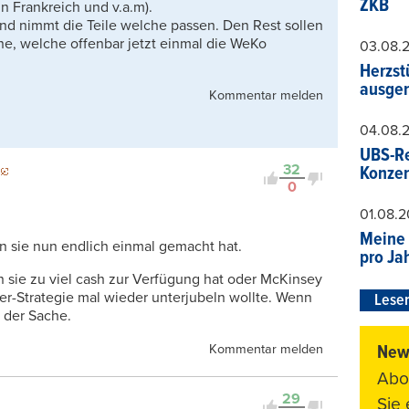
ZKB
n Frankreich und v.a.m).
 und nimmt die Teile welche passen. Den Rest sollen
ne, welche offenbar jetzt einmal die WeKo
03.08.
Herzst
ausger
Kommentar melden
04.08.
UBS-Re
32
Konzer
0
01.08.
Meine 
n sie nun endlich einmal gemacht hat.
pro Ja
 sie zu viel cash zur Verfügung hat oder McKinsey
er-Strategie mal wieder unterjubeln wollte. Wenn
Leser
r der Sache.
News
Kommentar melden
Abo
29
Sie