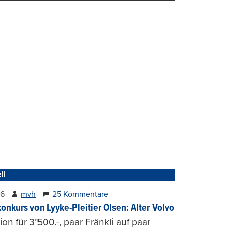
ll
26
mvh
25 Kommentare
konkurs von Lyyke-Pleitier Olsen: Alter Volvo
on für 3’500.-, paar Fränkli auf paar