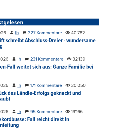
stgelesen
2026
lh
327 Kommentare
40'782
ift schreibt Abschluss-Dreier - wundersame
g
2026
lh
231 Kommentare
32'139
en-Fall weitet sich aus: Ganze Familie bei
2026
lh
171 Kommentare
20'050
ück des Ländle-Erfolgs geknackt und
aubt
2026
lh
95 Kommentare
19'166
kordbusse: Fall reicht direkt in
nleitung