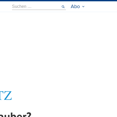
Suche
Abo
nach: