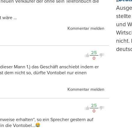
 neuen Verkäufer der ohne sein Telefonbuch die
Ausge
stellt
t wäre …
und Wi
Kommentar melden
Wirtsc
nicht.
deuts
25
0
 dieser Mann 1.) das Geschäft anschiebt indem er
t dem nicht so, dürfte Vontobel nur einen
Kommentar melden
25
0
nweise erhalten“, so ein Sprecher gestern auf
 in die Vontobel…