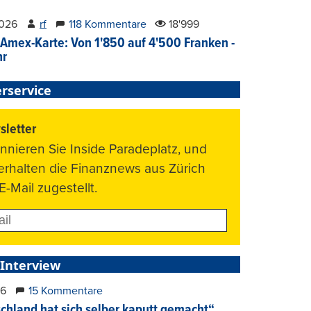
2026
rf
118 Kommentare
18'999
Amex-Karte: Von 1'850 auf 4'500 Franken -
hr
rservice
letter
nnieren Sie Inside Paradeplatz, und
 erhalten die Finanznews aus Zürich
E-Mail zugestellt.
 Interview
26
15 Kommentare
chland hat sich selber kaputt gemacht“