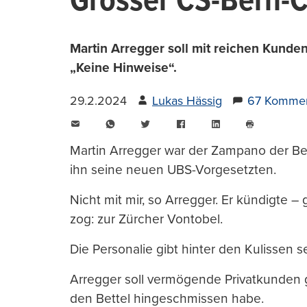
Grosser CS-Bern-C
Martin Arregger soll mit reichen Kund
„Keine Hinweise“.
29.2.2024
Lukas Hässig
67 Kommen
E-
WhatsApp
Twitter
Facebook
LinkedIn
Mail
Seite
drucken
Martin Arregger war der Zampano der Be
ihn seine neuen UBS-Vorgesetzten.
Nicht mit mir, so Arregger. Er kündigte –
zog: zur Zürcher Vontobel.
Die Personalie gibt hinter den Kulissen 
Arregger soll vermögende Privatkunden 
den Bettel hingeschmissen habe.