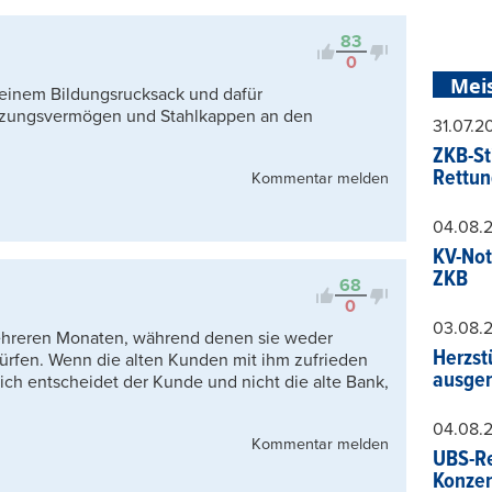
83
0
Mei
kleinem Bildungsrucksack und dafür
tzungsvermögen und Stahlkappen an den
31.07.
ZKB-St
Rettun
Kommentar melden
04.08.
KV-Not
ZKB
68
0
03.08.
ehreren Monaten, während denen sie weder
Herzst
ürfen. Wenn die alten Kunden mit ihm zufrieden
ausger
lich entscheidet der Kunde und nicht die alte Bank,
04.08.
Kommentar melden
UBS-Re
Konzer