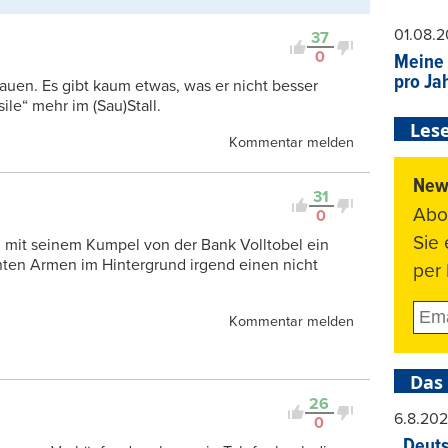
01.08.
37
0
Meine 
pro Ja
auen. Es gibt kaum etwas, was er nicht besser
ile“ mehr im (Sau)Stall.
Lese
Kommentar melden
News
31
Abo
0
Sie
 mit seinem Kumpel von der Bank Volltobel ein
nten Armen im Hintergrund irgend einen nicht
per 
Kommentar melden
Das
26
6.8.20
0
„Deuts