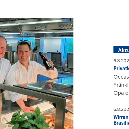
Aktu
6.8.20
Privat
Occasi
Fränkl
Opa ei
6.8.20
Wirren
Brasil