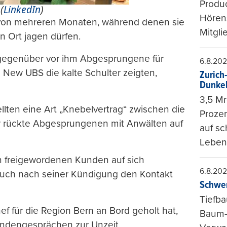
Produc
(
LinkedIn
)
Hören
von mehreren Monaten, während denen sie
Mitgli
 Ort jagen dürfen.
 gegenüber vor ihm Abgesprungene für
6.8.20
 New UBS die kalte Schulter zeigten,
Zurich
Dunke
3,5 Mr
llten eine Art „Knebelvertrag“ zwischen die
Prozen
Er rückte Abgesprungenen mit Anwälten auf
auf sc
Leben
n freigewordenen Kunden auf sich
6.8.20
 auch nach seiner Kündigung den Kontakt
Schwer
Tiefba
ef für die Region Bern an Bord geholt hat,
Baum-
undengesprächen zur Unzeit.