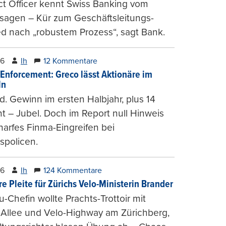
t Officer kennt Swiss Banking vom
sagen – Kür zum Geschäftsleitungs-
ed nach „robustem Prozess“, sagt Bank.
26
lh
12 Kommentare
-Enforcement: Greco lässt Aktionäre im
ln
d. Gewinn im ersten Halbjahr, plus 14
t – Jubel. Doch im Report null Hinweis
harfes Finma-Eingreifen bei
spolicen.
26
lh
124 Kommentare
e Pleite für Zürichs Velo-Ministerin Brander
u-Chefin wollte Prachts-Trottoir mit
Allee und Velo-Highway am Zürichberg,