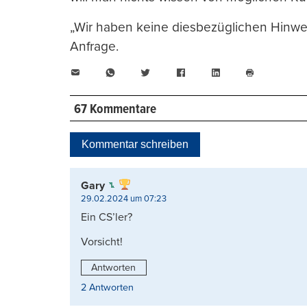
„Wir haben keine diesbezüglichen Hinwei
Anfrage.
E-
WhatsApp
Twitter
Facebook
LinkedIn
Mail
Seite
drucken
67 Kommentare
Kommentar schreiben
Gary
29.02.2024 um 07:23
Ein CS’ler?
Vorsicht!
Antworten
2 Antworten