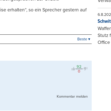
Verwal
se erhalten“, so ein Sprecher gestern auf
6.8.20
Schwit
Waffen
Stutz 
Beste ▾
Beste
Office
Neueste
Viele Antworten
Kontrovers
92
0
Kommentar melden