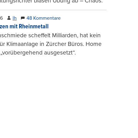
tungsrichter blasen Übung ab – Chaos.
26
lh
48 Kommentare
zen mit Rheinmetall
schmiede scheffelt Milliarden, hat kein
für Klimaanlage in Zürcher Büros. Home
 „vorübergehend ausgesetzt“.