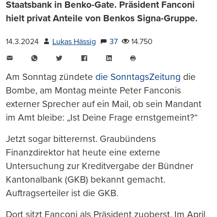
Staatsbank in Benko-Gate. Präsident Fanconi
hielt privat Anteile von Benkos Signa-Gruppe.
14.3.2024
Lukas Hässig
37
14.750
E-
WhatsApp
Twitter
Facebook
LinkedIn
Mail
Seite
drucken
Am Sonntag zündete
die SonntagsZeitung
die
Bombe, am Montag meinte Peter Fanconis
externer Sprecher auf ein Mail, ob sein Mandant
im Amt bleibe: „Ist Deine Frage ernstgemeint?“
Jetzt sogar bitterernst. Graubündens
Finanzdirektor hat heute eine externe
Untersuchung zur Kreditvergabe der Bündner
Kantonalbank (GKB) bekannt gemacht.
Auftragserteiler ist die GKB.
Dort sitzt Fanconi als Präsident zuoberst. Im April