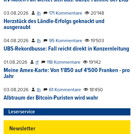
03.08.2026
lh
171 Kommentare
20'148
Herzstück des Ländle-Erfolgs geknackt und
ausgeraubt
04.08.2026
lh
95 Kommentare
19'503
UBS-Rekordbusse: Fall reicht direkt in Konzernleitung
01.08.2026
rf
118 Kommentare
19'142
Meine Amex-Karte: Von 1'850 auf 4'500 Franken - pro
Jahr
03.08.2026
lh
61 Kommentare
18'450
Albtraum der Bitcoin-Puristen wird wahr
Leserservice
Newsletter