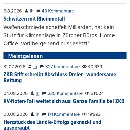
6.8.2026
lh
43 Kommentare
Schwitzen mit Rheinmetall
Waffenschmiede scheffelt Milliarden, hat kein
Stutz für Klimaanlage in Zürcher Büros. Home
Office „vorübergehend ausgesetzt“.
Meistgelesen
31.07.2026
lh
327 Kommentare
40'639
ZKB-Stift schreibt Abschluss-Dreier - wundersame
Rettung
04.08.2026
lh
230 Kommentare
31'504
KV-Noten-Fall weitet sich aus: Ganze Familie bei ZKB
03.08.2026
lh
171 Kommentare
19'992
Herzstück des Ländle-Erfolgs geknackt und
ausgeraubt