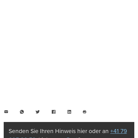
E-
WhatsApp
Twitter
Facebook
LinkedIn
Mail
Seite
drucken
Senden Sie Ihren Hinweis hier oder an
+41 79