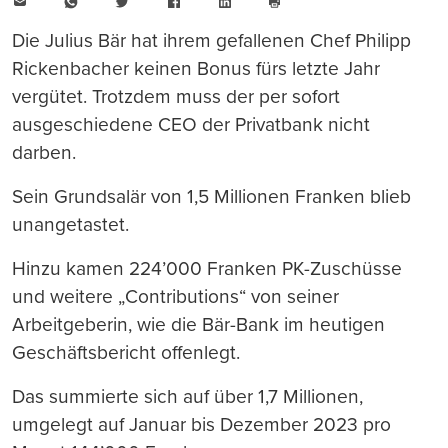
E-
WhatsApp
Twitter
Facebook
LinkedIn
Mail
Seite
drucken
Die Julius Bär hat ihrem gefallenen Chef Philipp
Rickenbacher keinen Bonus fürs letzte Jahr
vergütet. Trotzdem muss der per sofort
ausgeschiedene CEO der Privatbank nicht
darben.
Sein Grundsalär von 1,5 Millionen Franken blieb
unangetastet.
Hinzu kamen 224’000 Franken PK-Zuschüsse
und weitere „Contributions“ von seiner
Arbeitgeberin, wie die Bär-Bank im heutigen
Geschäftsbericht offenlegt.
Das summierte sich auf über 1,7 Millionen,
umgelegt auf Januar bis Dezember 2023 pro