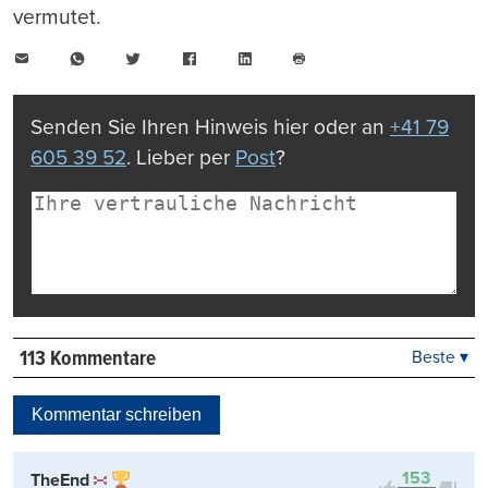
vermutet.
E-
WhatsApp
Twitter
Facebook
LinkedIn
Mail
Seite
drucken
Senden Sie Ihren Hinweis hier oder an
+41 79
605 39 52
. Lieber per
Post
?
113 Kommentare
Beste ▾
Beste
Neueste
Kommentar schreiben
Viele Antworten
Kontrovers
153
TheEnd