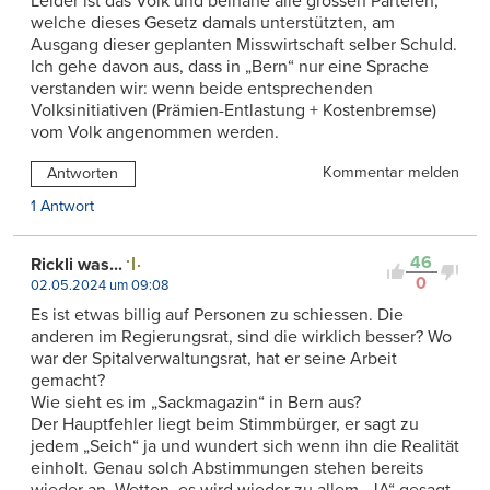
Leider ist das Volk und beinahe alle grossen Parteien,
welche dieses Gesetz damals unterstützten, am
Ausgang dieser geplanten Misswirtschaft selber Schuld.
Ich gehe davon aus, dass in „Bern“ nur eine Sprache
verstanden wir: wenn beide entsprechenden
Volksinitiativen (Prämien-Entlastung + Kostenbremse)
vom Volk angenommen werden.
Kommentar melden
Antworten
1 Antwort
46
Rickli was...
0
02.05.2024 um 09:08
Es ist etwas billig auf Personen zu schiessen. Die
anderen im Regierungsrat, sind die wirklich besser? Wo
war der Spitalverwaltungsrat, hat er seine Arbeit
gemacht?
Wie sieht es im „Sackmagazin“ in Bern aus?
Der Hauptfehler liegt beim Stimmbürger, er sagt zu
jedem „Seich“ ja und wundert sich wenn ihn die Realität
einholt. Genau solch Abstimmungen stehen bereits
wieder an. Wetten, es wird wieder zu allem „JA“ gesagt.