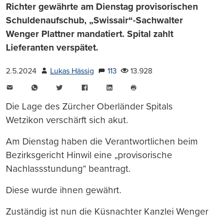
Richter gewährte am Dienstag provisorischen
Schuldenaufschub, „Swissair“-Sachwalter
Wenger Plattner mandatiert. Spital zahlt
Lieferanten verspätet.
2.5.2024
Lukas Hässig
113
13.928
E-
WhatsApp
Twitter
Facebook
LinkedIn
Mail
Seite
drucken
Die Lage des Zürcher Oberländer Spitals
Wetzikon verschärft sich akut.
Am Dienstag haben die Verantwortlichen beim
Bezirksgericht Hinwil eine „provisorische
Nachlassstundung“ beantragt.
Diese wurde ihnen gewährt.
Zuständig ist nun die Küsnachter Kanzlei Wenger