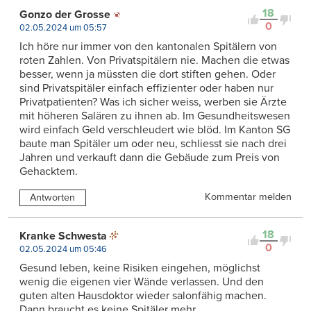
18
Gonzo der Grosse
0
02.05.2024 um 05:57
Ich höre nur immer von den kantonalen Spitälern von
roten Zahlen. Von Privatspitälern nie. Machen die etwas
besser, wenn ja müssten die dort stiften gehen. Oder
sind Privatspitäler einfach effizienter oder haben nur
Privatpatienten? Was ich sicher weiss, werben sie Ärzte
mit höheren Salären zu ihnen ab. Im Gesundheitswesen
wird einfach Geld verschleudert wie blöd. Im Kanton SG
baute man Spitäler um oder neu, schliesst sie nach drei
Jahren und verkauft dann die Gebäude zum Preis von
Gehacktem.
Kommentar melden
Antworten
18
Kranke Schwesta
0
02.05.2024 um 05:46
Gesund leben, keine Risiken eingehen, möglichst
wenig die eigenen vier Wände verlassen. Und den
guten alten Hausdoktor wieder salonfähig machen.
Dann braucht es keine Spitäler mehr.