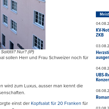
Meis
04.08.
KV-Not
ZKB
03.08.
 Salätli? Nur? (IP)
Herzst
ausger
imal sollen Herr und Frau Schweizer noch für
04.08.
UBS-Re
Konzer
en wird zum Luxus, ausser man kennt die
08.08.
senschaften.
Roman
sorgte einst der
Kopfsalat für 20 Franken
für
03.08.