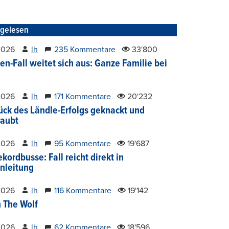
tgelesen
2026
lh
235 Kommentare
33'800
en-Fall weitet sich aus: Ganze Familie bei
2026
lh
171 Kommentare
20'232
ück des Ländle-Erfolgs geknackt und
aubt
2026
lh
95 Kommentare
19'687
kordbusse: Fall reicht direkt in
nleitung
2026
lh
116 Kommentare
19'142
 The Wolf
2026
lh
62 Kommentare
18'596