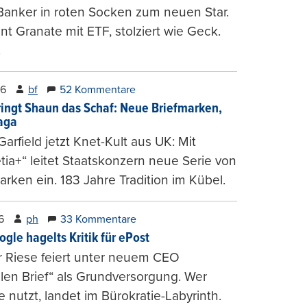
Banker in roten Socken zum neuen Star.
nt Granate mit ETF, stolziert wie Geck.
.
26
bf
52 Kommentare
ringt Shaun das Schaf: Neue Briefmarken,
gaga
arfield jetzt Knet-Kult aus UK: Mit
tia+“ leitet Staatskonzern neue Serie von
arken ein. 183 Jahre Tradition im Kübel.
6
ph
33 Kommentare
ogle hagelts Kritik für ePost
r Riese feiert unter neuem CEO
alen Brief“ als Grundversorgung. Wer
e nutzt, landet im Bürokratie-Labyrinth.