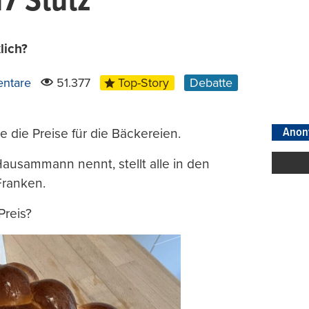
7 Stutz
lich?
ntare
51.377
Top-Story
Debatte
Anon
e die Preise für die Bäckereien.
 Hausammann nennt, stellt alle in den
 Franken.
Preis?