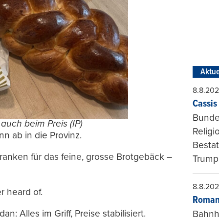
Aktue
8.8.20
Cassis 
Bundes
auch beim Preis (IP)
Religi
nn ab in die Provinz.
Bestat
Franken für das feine, grosse Brotgebäck –
Trumps
8.8.20
r heard of.
Roman
 Alles im Griff, Preise stabilisiert.
Bahnh