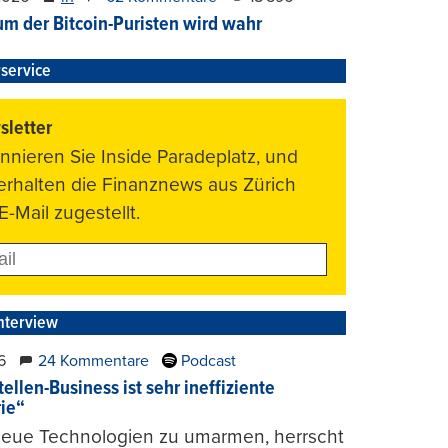
um der Bitcoin-Puristen wird wahr
service
letter
nnieren Sie Inside Paradeplatz, und
 erhalten die Finanznews aus Zürich
E-Mail zugestellt.
nterview
6
24 Kommentare
Podcast
ellen-Business ist sehr ineffiziente
rie“
 neue Technologien zu umarmen, herrscht