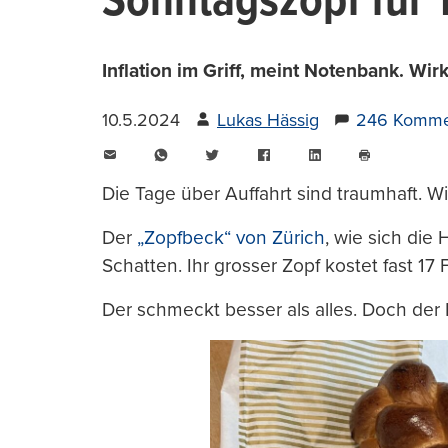
Sonntagszopf für 1
Inflation im Griff, meint Notenbank. Wirk
10.5.2024
Lukas Hässig
246 Komme
E-
WhatsApp
Twitter
Facebook
LinkedIn
Mail
Seite
drucken
Die Tage über Auffahrt sind traumhaft. Wi
Der
„Zopfbeck“ von Zürich
, wie sich die
Schatten. Ihr grosser Zopf kostet fast 17
Der schmeckt besser als alles. Doch der 