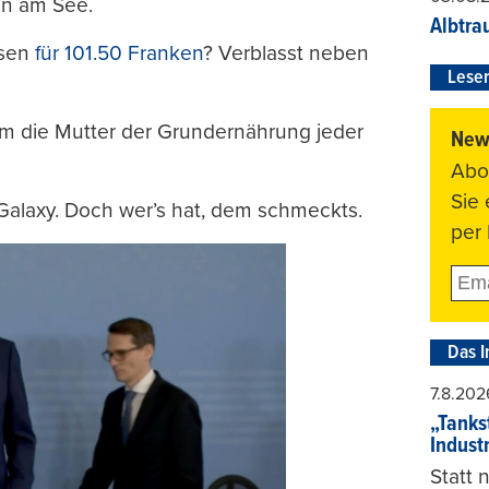
en am See.
Albtra
ssen
für 101.50 Franken
? Verblasst neben
Leser
 um die Mutter der Grundernährung jeder
News
Abo
Sie
Galaxy. Doch wer’s hat, dem schmeckts.
per 
Das I
7.8.202
„Tankst
Indust
Statt