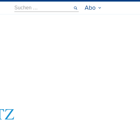
Suche
Abo
nach: