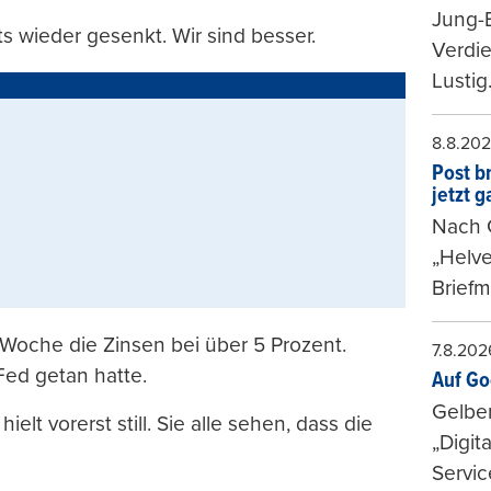
Jung-
ts wieder gesenkt. Wir sind besser.
Verdie
Lustig
8.8.20
Post b
jetzt 
Nach G
„Helve
Briefm
 Woche die Zinsen bei über 5 Prozent.
7.8.202
Fed getan hatte.
Auf Go
Gelbe
lt vorerst still. Sie alle sehen, dass die
„Digit
Servic