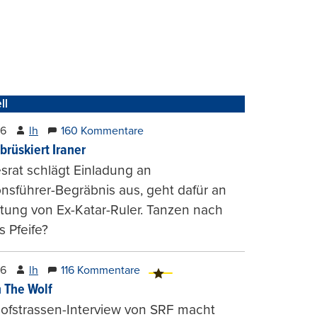
ll
26
lh
160 Kommentare
brüskiert Iraner
rat schlägt Einladung an
onsführer-Begräbnis aus, geht dafür an
tung von Ex-Katar-Ruler. Tanzen nach
 Pfeife?
26
lh
116 Kommentare
 The Wolf
ofstrassen-Interview von SRF macht