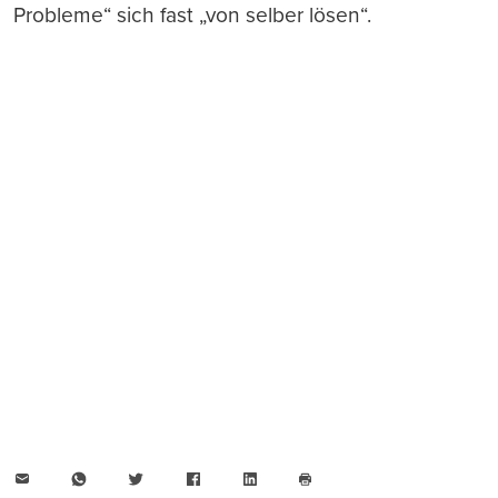
Probleme“ sich fast „von selber lösen“.
E-
WhatsApp
Twitter
Facebook
LinkedIn
Mail
Seite