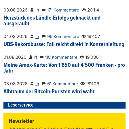
03.08.2026
lh
171 Kommentare
20'114
Herzstück des Ländle-Erfolgs geknackt und
ausgeraubt
04.08.2026
lh
95 Kommentare
19'407
UBS-Rekordbusse: Fall reicht direkt in Konzernleitung
01.08.2026
rf
118 Kommentare
19'086
Meine Amex-Karte: Von 1'850 auf 4'500 Franken - pro
Jahr
03.08.2026
lh
61 Kommentare
18'406
Albtraum der Bitcoin-Puristen wird wahr
Leserservice
Newsletter