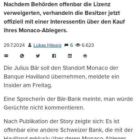
Nachdem Behörden offenbar die Lizenz
verweigerten, verhandeln die Besitzer jetzt
offiziell mit einer Interessentin über den Kauf
ihres Monaco-Ablegers.
29.7.2024
Lukas Hässig
6
6.623
E-
WhatsApp
Twitter
Facebook
LinkedIn
Mail
Seite
drucken
Die Julius Bär soll den Standort Monaco der
Banque Havilland übernehmen, meldete ein
Insider am Freitag.
Eine Sprecherin der Bär-Bank meinte, man würde
Gerüchte nicht kommentieren.
Nach Publikation der Story zeigte sich: Es ist
offenbar eine andere Schweizer Bank, die mit der
Havilland exklusiv über deren Monaco-Ableger