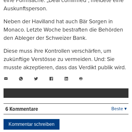
eine Formsache. „Deal confirmed“, meldete eine
Auskunftsperson.
Neben der Havilland hat auch Bär Sorgen in
Monaco. Letzte Woche bestraften die Behörden
den Ableger der Schweizer Bank.
Diese muss ihre Kontrollen verschärfen, um
zukünftige Verstösse zu vermeiden. Und: Sie
musste akzeptieren, dass das Verdikt publik wird.
E-
WhatsApp
Twitter
Facebook
LinkedIn
Mail
Seite
drucken
6 Kommentare
Beste ▾
Beste
Neueste
Kommentar schreiben
Viele Antworten