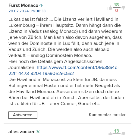
Kontrovers
18
Fürst Monaco
0
29.07.2024 um 06:33
Lukas das ist falsch…. Die Lizenz verliert Havilland in
Luxembourg – ihrem Hauptsitz. Daran hängt dann die
Lizenz in Vaduz (analog Monaco) und daran wiederum
jene von Zürich. Man kann also davon ausgehen, dass
wenn der Dominostein in Lux fällt, dann auch jene in
Vaduz und Zürich. Die werden also auch alsbald
verkauft – analog Dominostein Monaco.
Hier noch die Details gem Angelsächsischen
Journalisten:
https://www.ft.com/content/09638a4d-
22ff-4473-8204-f9a90e2ec5a2
Die Havilland in Monaco ist zu klein für JB: da muss
Bollinger einmal Husten und er hat mehr Neugeld als
die Havilland Monaco. Ausserdem sitzen doch die ex-
Bären bei Havilland eh in Zürich. Aber selbst der Laden
ist zu klein für JB – eher Cramer, Gonet etc.
Kommentar melden
Antworten
13
alles zocker