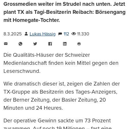
Grossmedien weiter im Strudel nach unten. Jetzt
plant TX als Tagi-Besitzerin Reibach: Börsengang
mit Homegate-Tochter.
8.3.2025
Lukas Hässig
112
11.330
E-
WhatsApp
Twitter
Facebook
LinkedIn
Mail
Seite
drucken
Die Qualitäts-Häuser der Schweizer
Medienlandschaft finden kein Mittel gegen den
Leserschwund.
Wie dramatisch dieser ist, zeigen die Zahlen der
TX-Gruppe als Besitzerin des Tages-Anzeigers,
der Berner Zeitung, der Basler Zeitung, 20
Minuten und 24 Heures.
Der operative Gewinn sackte um 73 Prozent
zusammen. Auf noch 19 Millionen – fast eine