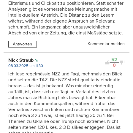
Elitarismus und Clickbait zu positionieren. Statt scharfer
Analysen gibt es vorhersehbare Meinungsmache mit
intellektuellem Anstrich. Die Distanz zu den Lesern
wächst, während der eigene Anspruch an Relevanz
schrumpft. Ein langsamer, aber unausweichlicher
Abschied von einer Zeitung, die einst Maßstäbe setzte.
Kommentar melden
Antworten
52
Nick Straub
0
08.03.2025 um 11:30
Ich lese regelmässig NZZ und Tagi, mehrmals den Blick
und selten die TAZ. Die NZZ sticht qualitativ eindeutig
heraus – das ist ja bekannt. Was mir aber eindeutig
auffällt, ist, dass sich der Tagi im Verlauf des letzten
Jahres massiv Richtung links bewegt hat. Erkennbar
auch in den Kommentarspalten; während früher das
Verhältnis zwischen linken und rechten Kommentaren
noch etwa 3 zu 1 war, ist es jetzt häufig 20 zu 1. Bei
Themen zu Ukraine oder Trump noch extremer. Nicht
selten stehen 120 Likes, 2-3 Dislikes entgegen. Das ist