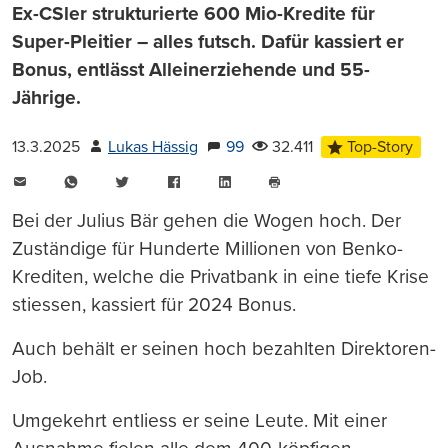
Ex-CSler strukturierte 600 Mio-Kredite für
Super-Pleitier – alles futsch. Dafür kassiert er
Bonus, entlässt Alleinerziehende und 55-
Jährige.
13.3.2025
Lukas Hässig
99
32.411
Top-Story
E-
WhatsApp
Twitter
Facebook
LinkedIn
Mail
Seite
drucken
Bei der Julius Bär gehen die Wogen hoch. Der
Zuständige für Hunderte Millionen von Benko-
Krediten, welche die Privatbank in eine tiefe Krise
stiessen, kassiert für 2024 Bonus.
Auch behält er seinen hoch bezahlten Direktoren-
Job.
Umgekehrt entliess er seine Leute. Mit einer