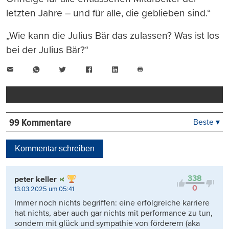
letzten Jahre – und für alle, die geblieben sind.“
„Wie kann die Julius Bär das zulassen? Was ist los
bei der Julius Bär?“
E-
WhatsApp
Twitter
Facebook
LinkedIn
Mail
Seite
drucken
99 Kommentare
Beste ▾
Beste
Neueste
Kommentar schreiben
Viele Antworten
Kontrovers
338
peter keller
0
13.03.2025 um 05:41
Immer noch nichts begriffen: eine erfolgreiche karriere
hat nichts, aber auch gar nichts mit performance zu tun,
sondern mit glück und sympathie von förderern (aka