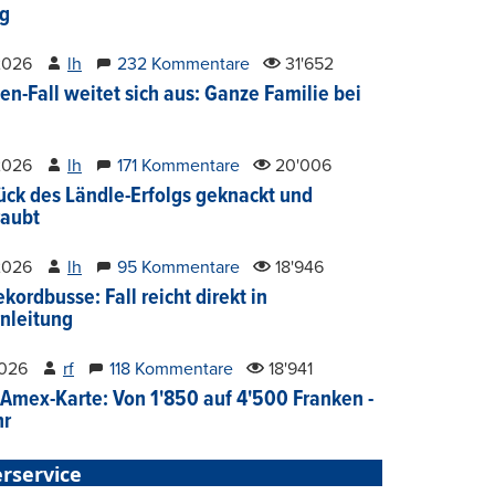
g
2026
lh
232 Kommentare
31'652
en-Fall weitet sich aus: Ganze Familie bei
2026
lh
171 Kommentare
20'006
ück des Ländle-Erfolgs geknackt und
aubt
2026
lh
95 Kommentare
18'946
kordbusse: Fall reicht direkt in
nleitung
2026
rf
118 Kommentare
18'941
Amex-Karte: Von 1'850 auf 4'500 Franken -
hr
rservice