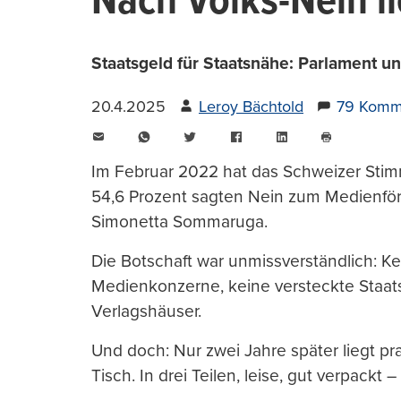
Nach Volks-Nein l
Staatsgeld für Staatsnähe: Parlament un
20.4.2025
Leroy Bächtold
79 Komm
E-
WhatsApp
Twitter
Facebook
LinkedIn
Mail
Seite
drucken
Im Februar 2022 hat das Schweizer Stim
54,6 Prozent sagten Nein zum Medienfö
Simonetta Sommaruga.
Die Botschaft war unmissverständlich: Ke
Medienkonzerne, keine versteckte Staat
Verlagshäuser.
Und doch: Nur zwei Jahre später liegt p
Tisch. In drei Teilen, leise, gut verpac