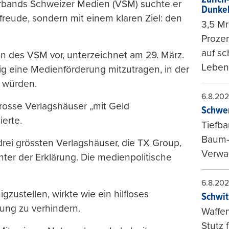
rbands Schweizer Medien (VSM) suchte er
Dunke
freude, sondern mit einem klaren Ziel: den
3,5 Mr
Prozen
auf sc
en des VSM vor, unterzeichnet am 29. März.
Leben
tig eine Medienförderung mitzutragen, in der
 würden.
6.8.20
 grosse Verlagshäuser „mit Geld
Schwer
erte.
Tiefba
Baum-
 drei grössten Verlagshäuser, die TX Group,
Verwal
inter der Erklärung. Die medienpolitische
6.8.20
zustellen, wirkte wie ein hilfloses
Schwit
ung zu verhindern.
Waffen
Stutz 