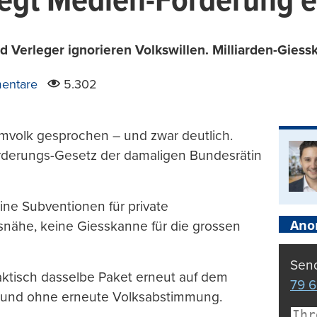
iegt Medien-Förderung e
d Verleger ignorieren Volkswillen. Milliarden-Giessk
entare
5.302
mvolk gesprochen – und zwar deutlich.
rderungs-Gesetz der damaligen Bundesrätin
ine Subventionen für private
Ano
snähe, keine Giesskanne für die grossen
Send
raktisch dasselbe Paket erneut auf dem
79 6
kt – und ohne erneute Volksabstimmung.