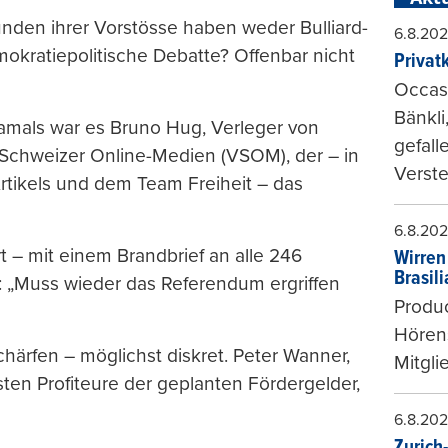
den ihrer Vorstösse haben weder Bulliard-
6.8.20
okratiepolitische Debatte? Offenbar nicht
Privat
Occasi
Bänkli
Damals war es Bruno Hug, Verleger von
gefall
 Schweizer Online-Medien (VSOM), der – in
Verste
tikels und dem Team Freiheit – das
6.8.20
t – mit einem Brandbrief an alle 246
Wirren
Brasil
g: „Muss wieder das Referendum ergriffen
Produc
Hören
härfen – möglichst diskret. Peter Wanner,
Mitgli
ten Profiteure der geplanten Fördergelder,
6.8.20
Zurich