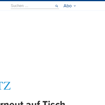
Suche
Abo
nach: