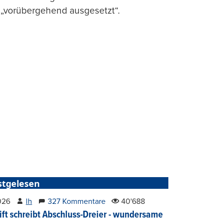
 „vorübergehend ausgesetzt“.
stgelesen
2026
lh
327 Kommentare
40'688
ift schreibt Abschluss-Dreier - wundersame