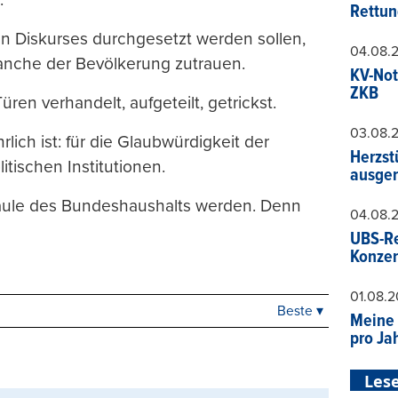
Rettun
en Diskurses durchgesetzt werden sollen,
04.08.
ranche der Bevölkerung zutrauen.
KV-Not
ZKB
ren verhandelt, aufgeteilt, getrickst.
03.08.
rlich ist: für die Glaubwürdigkeit der
Herzst
itischen Institutionen.
ausger
n Säule des Bundeshaushalts werden. Denn
04.08.
UBS-Re
Konzer
01.08.
Beste ▾
Beste
Meine 
pro Ja
Neueste
Viele Antworten
Lese
Kontrovers