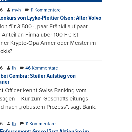
26
mvh
11 Kommentare
konkurs von Lyyke-Pleitier Olsen: Alter Volvo
on für 3’500.-, paar Fränkli auf paar
, Anteil an Firma über 100 Fr.: Ist
ener Krypto-Opa Armer oder Meister im
ckis?
26
lh
46 Kommentare
 bei Cembra: Steiler Aufstieg von
ianer
t Officer kennt Swiss Banking vom
sagen – Kür zum Geschäftsleitungs-
ed nach „robustem Prozess“, sagt Bank.
26
lh
11 Kommentare
-Enforcement: Greco lässt Aktionäre im