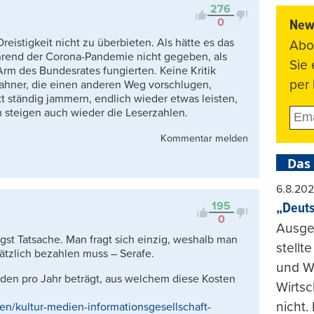
276
0
News
eistigkeit nicht zu überbieten. Als hätte es das
Abo
rend der Corona-Pandemie nicht gegeben, als
Sie
 Arm des Bundesrates fungierten. Keine Kritik
per 
ahner, die einen anderen Weg vorschlugen,
tt ständig jammern, endlich wieder etwas leisten,
n steigen auch wieder die Leserzahlen.
Kommentar melden
Das
6.8.20
195
„Deuts
0
Ausge
gst Tatsache. Man fragt sich einzig, weshalb man
stellt
ätzlich bezahlen muss – Serafe.
und Wi
arden pro Jahr beträgt, aus welchem diese Kosten
Wirtsc
nicht.
en/kultur-medien-informationsgesellschaft-