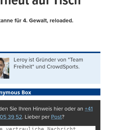
rneut auf Tisch
anne für 4. Gewalt, reloaded.
Leroy ist Gründer von "Team
Freiheit" und CrowdSports.
nymous Box
en Sie Ihren Hinweis hier oder an
+41
05 39 52
. Lieber per
Post
?