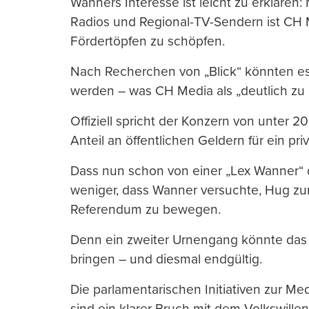
Wanners Interesse ist leicht zu erklären
Radios und Regional-TV-Sendern ist CH M
Fördertöpfen zu schöpfen.
Nach Recherchen von „Blick“ könnten es
werden – was CH Media als „deutlich zu 
Offiziell spricht der Konzern von unter 20
Anteil an öffentlichen Geldern für ein p
Dass nun schon von einer „Lex Wanner“ d
weniger, dass Wanner versuchte, Hug z
Referendum zu bewegen.
Denn ein zweiter Urnengang könnte das 
bringen – und diesmal endgültig.
Die parlamentarischen Initiativen zur Me
sind ein klarer Bruch mit dem Volkswillen