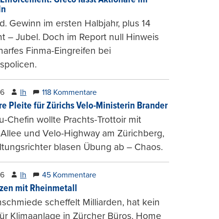
ln
d. Gewinn im ersten Halbjahr, plus 14
t – Jubel. Doch im Report null Hinweis
harfes Finma-Eingreifen bei
spolicen.
26
lh
118 Kommentare
e Pleite für Zürichs Velo-Ministerin Brander
u-Chefin wollte Prachts-Trottoir mit
Allee und Velo-Highway am Zürichberg,
tungsrichter blasen Übung ab – Chaos.
26
lh
45 Kommentare
zen mit Rheinmetall
schmiede scheffelt Milliarden, hat kein
für Klimaanlage in Zürcher Büros. Home