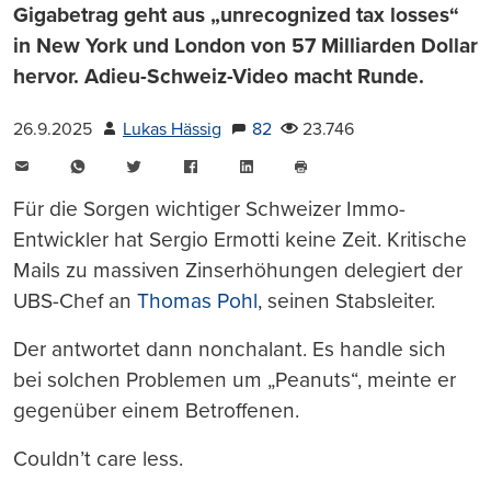
Gigabetrag geht aus „unrecognized tax losses“
in New York und London von 57 Milliarden Dollar
hervor. Adieu-Schweiz-Video macht Runde.
26.9.2025
Lukas Hässig
82
23.746
E-
WhatsApp
Twitter
Facebook
LinkedIn
Mail
Seite
drucken
Für die Sorgen wichtiger Schweizer Immo-
Entwickler hat Sergio Ermotti keine Zeit. Kritische
Mails zu massiven Zinserhöhungen delegiert der
UBS-Chef an
Thomas Pohl
, seinen Stabsleiter.
Der antwortet dann nonchalant. Es handle sich
bei solchen Problemen um „Peanuts“, meinte er
gegenüber einem Betroffenen.
Couldn’t care less.