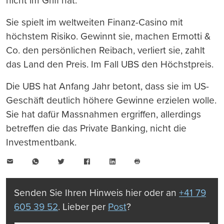
nicht im Griff hat.
Sie spielt im weltweiten Finanz-Casino mit
höchstem Risiko. Gewinnt sie, machen Ermotti &
Co. den persönlichen Reibach, verliert sie, zahlt
das Land den Preis. Im Fall UBS den Höchstpreis.
Die UBS hat Anfang Jahr betont, dass sie im US-
Geschäft deutlich höhere Gewinne erzielen wolle.
Sie hat dafür Massnahmen ergriffen, allerdings
betreffen die das Private Banking, nicht die
Investmentbank.
E-
WhatsApp
Twitter
Facebook
LinkedIn
Mail
Seite
drucken
Senden Sie Ihren Hinweis hier oder an
+41 79
605 39 52
. Lieber per
Post
?