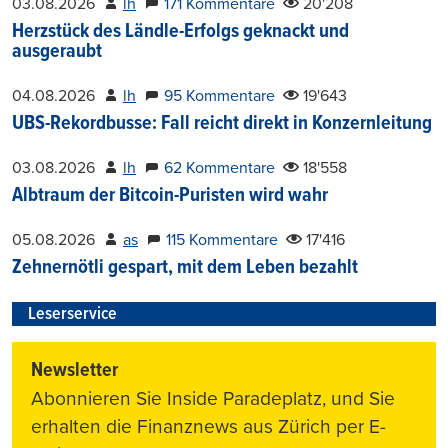
03.08.2026
lh
171 Kommentare
20'208
Herzstück des Ländle-Erfolgs geknackt und
ausgeraubt
04.08.2026
lh
95 Kommentare
19'643
UBS-Rekordbusse: Fall reicht direkt in Konzernleitung
03.08.2026
lh
62 Kommentare
18'558
Albtraum der Bitcoin-Puristen wird wahr
05.08.2026
as
115 Kommentare
17'416
Zehnernötli gespart, mit dem Leben bezahlt
Leserservice
Newsletter
Abonnieren Sie Inside Paradeplatz, und Sie
erhalten die Finanznews aus Zürich per E-