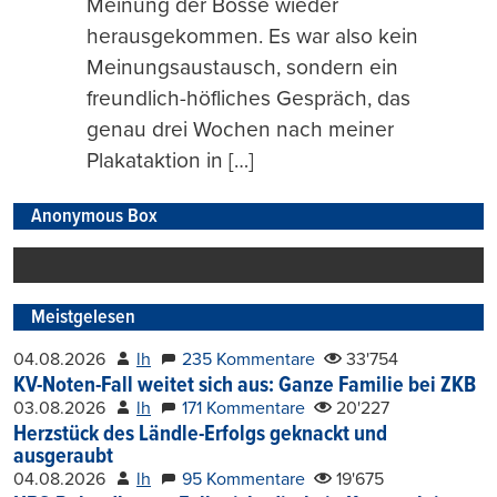
Meinung der Bosse wieder
herausgekommen. Es war also kein
Meinungsaustausch, sondern ein
freundlich-höfliches Gespräch, das
genau drei Wochen nach meiner
Plakataktion in […]
Anonymous Box
Meistgelesen
04.08.2026
lh
235 Kommentare
33'754
KV-Noten-Fall weitet sich aus: Ganze Familie bei ZKB
03.08.2026
lh
171 Kommentare
20'227
Herzstück des Ländle-Erfolgs geknackt und
ausgeraubt
04.08.2026
lh
95 Kommentare
19'675