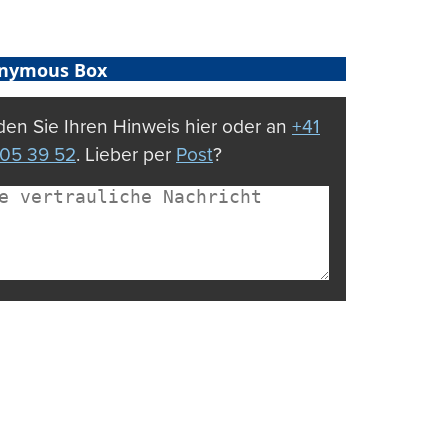
nymous Box
en Sie Ihren Hinweis hier oder an
+41
05 39 52
. Lieber per
Post
?