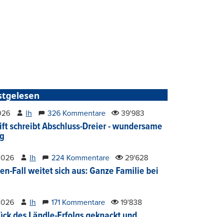
stgelesen
2026
lh
326 Kommentare
39'983
ift schreibt Abschluss-Dreier - wundersame
g
2026
lh
224 Kommentare
29'628
en-Fall weitet sich aus: Ganze Familie bei
2026
lh
171 Kommentare
19'838
ück des Ländle-Erfolgs geknackt und