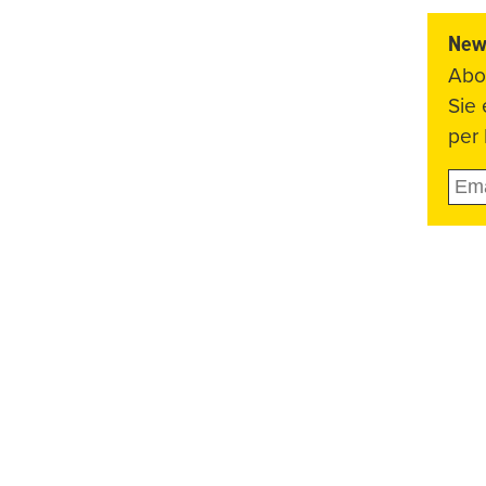
News
Abo
Sie
per 