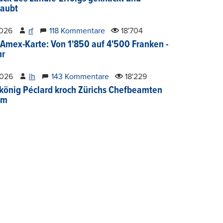
aubt
2026
rf
118 Kommentare
18'704
Amex-Karte: Von 1'850 auf 4'500 Franken -
hr
2026
lh
143 Kommentare
18'229
könig Péclard kroch Zürichs Chefbeamten
im