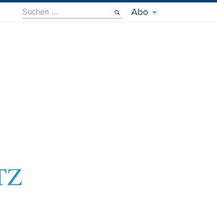
Suche
Abo
nach: