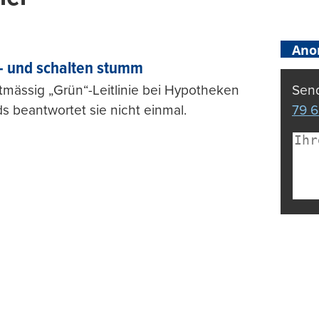
Ano
– und schalten stumm
tmässig „Grün“-Leitlinie bei Hypotheken
Send
s beantwortet sie nicht einmal.
79 6