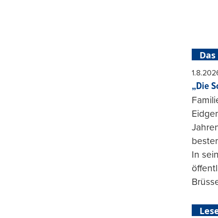
Das
1.8.202
„Die S
Famili
Eidgen
Jahren
beste
In se
öffent
Brüsse
Lese