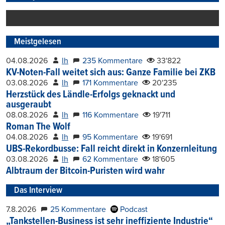
Meistgelesen
04.08.2026
lh
235 Kommentare
33'822
KV-Noten-Fall weitet sich aus: Ganze Familie bei ZKB
03.08.2026
lh
171 Kommentare
20'235
Herzstück des Ländle-Erfolgs geknackt und
ausgeraubt
08.08.2026
lh
116 Kommentare
19'711
Roman The Wolf
04.08.2026
lh
95 Kommentare
19'691
UBS-Rekordbusse: Fall reicht direkt in Konzernleitung
03.08.2026
lh
62 Kommentare
18'605
Albtraum der Bitcoin-Puristen wird wahr
Das Interview
7.8.2026
25 Kommentare
Podcast
„Tankstellen-Business ist sehr ineffiziente Industrie“