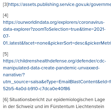
[3]
https://assets.publishing.service.gov.uk/gover
[4]
https://ourworldindata.org/explorers/coronavirus-
data-explorer?zoomToSelection=true&time=2021-
07-
01..latest&facet=none&pickerSort=desc&pickerMetr
[5]
https://childrenshealthdefense.org/defender/cdc-
manipulated-data-create-pandemic-unvaxxed-
narrative/?
utm_source=salsa&eType=EmailBlastContent&eId=
52b5-4a0d-b910-c7dca0e40f86
[6] Situationsbericht zur epidemiologischen Lage
in der Schweiz und im Fürstentum Liechtenstein