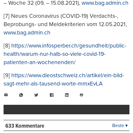
– Woche 32 (09. – 15.08.2021),
www.bag.admin.ch
[7] Neues Coronavirus (COVID-19) Verdachts-,
Beprobungs- und Meldekriterien vom 12.05.2021,
www.bag.admin.ch
[8]
https://www.infosperber.ch/gesundheit/public-
health/warum-nur-halb-so-viele-covid-19-
patienten-an-wochenenden/
[9]
https://www.dieostschweiz.ch/artikel/ein-bild-
sagt-mehr-als-tausend-worte-mmxEvLA
E-
WhatsApp
Twitter
Facebook
LinkedIn
Mail
Seite
drucken
633 Kommentare
Beste ▾
Beste