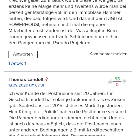
Kreditvergabe. Zum Glück wurde diese verweigert, da
erstens keine Marge mehr und zweitens würde man bei
derzeitiger Marktlage voll in den Immoblase Hammer
laufen, der bald folgen wird. Und das mit dem DIGITAL
POWERHOUSI, nehmen nicht mal die eigenen
Mitarbeiter ernst. Zudem ist der Wasserkopf in Bern
enorm gewachsen und viele Schleichen nur noch in
den Gängen rum mit Pseudo Projekten.
Kommentar melden
Antworten
1 Antwort
33
Thomas Landolt
0
18.09.2020 um 07:31
Ich war Kunde der Postfinance seit 20 Jahren. Ihr
Geschäftsmodell hat solange funktioniert, als es Zinsen
gab. Spätestens seit 2015 ist dieses Modell gestorben.
Herr König, die „Politik“ haben die Postfinance versenkt.
Die Rahmenbedingungen stimmen nicht mehr. Und es
ist auch durchaus möglich, dass die Postfinance auch
unter anderen Bedingungen z.B. mit Kreditgeschäften
die Kurve nicht kriegen wird. Das sogenannte