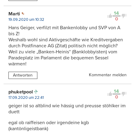
14
Marti
0
19.09.2020 um 10:32
Hans Geiger, verfilzt mit Bankenlobby und SVP von A
bis Z!
Weshalb wohl sind Aktivgeschäfte wie Kreditvergaben
durch Postfinance AG (Zitat) politisch nicht möglich?
Weil zu viele „Banken-Heinis“ (Banklobbyisten) vom
Paradeplatz im Parlament die bequemen Sessel
wärmen!
Kommentar melden
Antworten
14
phuketpool
0
17.09.2020 um 22:41
geiger ist so altblind wie hässig und preusse stöhlker im
duett
egal ob raiffeisen oder irgendeine kgb
(kantönligeistbank)