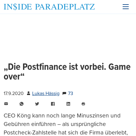
„Die Postfinance ist vorbei. Game
over“
17.9.2020
Lukas Hässig
73
E-
WhatsApp
Twitter
Facebook
LinkedIn
Mail
Seite
drucken
CEO Köng kann noch lange Minuszinsen und
Gebühren einführen – als ursprüngliche
Postcheck-Zahlstelle hat sich die Firma überlebt,