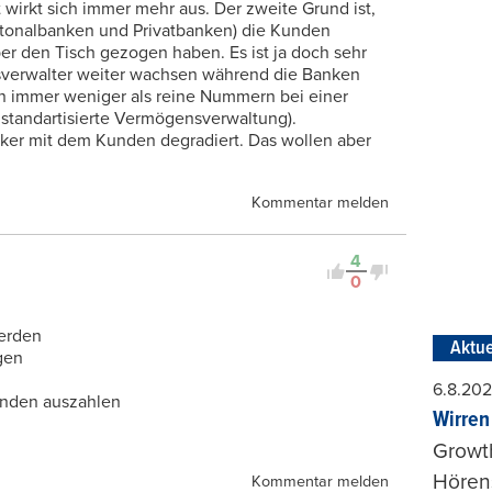
irkt sich immer mehr aus. Der zweite Grund ist,
ntonalbanken und Privatbanken) die Kunden
r den Tisch gezogen haben. Es ist ja doch sehr
sverwalter weiter wachsen während die Banken
n immer weniger als reine Nummern bei einer
 standartisierte Vermögensverwaltung).
ker mit dem Kunden degradiert. Das wollen aber
Kommentar melden
4
0
werden
Aktue
gen
6.8.20
enden auszahlen
Wirren
Growt
Hörens
Kommentar melden