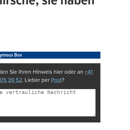
irsche, sie haben
ymous Box
en Sie Ihren Hinweis hier oder an
+41
05 39 52
. Lieber per
Post
?