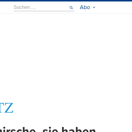
Suche
Abo
nach: