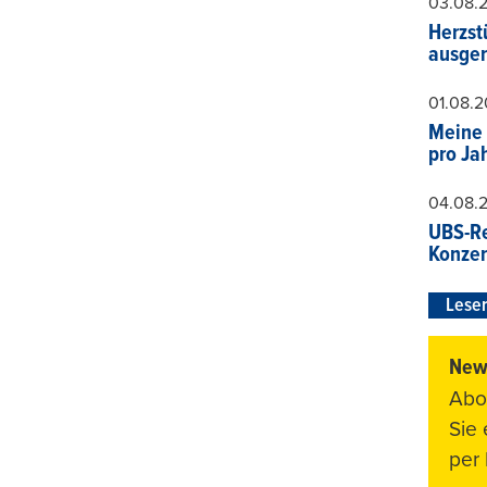
03.08.
Herzst
ausger
01.08.
Meine 
pro Ja
04.08.
UBS-Re
Konzer
Leser
News
Abo
Sie
per 