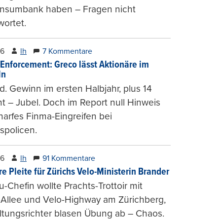
onsumbank haben – Fragen nicht
ortet.
26
lh
7 Kommentare
-Enforcement: Greco lässt Aktionäre im
ln
d. Gewinn im ersten Halbjahr, plus 14
t – Jubel. Doch im Report null Hinweis
harfes Finma-Eingreifen bei
spolicen.
26
lh
91 Kommentare
e Pleite für Zürichs Velo-Ministerin Brander
u-Chefin wollte Prachts-Trottoir mit
Allee und Velo-Highway am Zürichberg,
tungsrichter blasen Übung ab – Chaos.