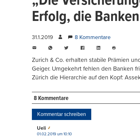
„Die Versicherung
Erfolg, die Banken
31.1.2019
8 Kommentare
E-
WhatsApp
Twitter
Facebook
LinkedIn
Mail
Seite
drucken
Zurich & Co. erhalten stabile Prämien un
Geiger. Umgekehrt fehlen den Banken fri
Zürich die Hierarchie auf den Kopf: Assek
8 Kommentare
Kommentar schreiben
Ueli
01.02.2019 um 10:10