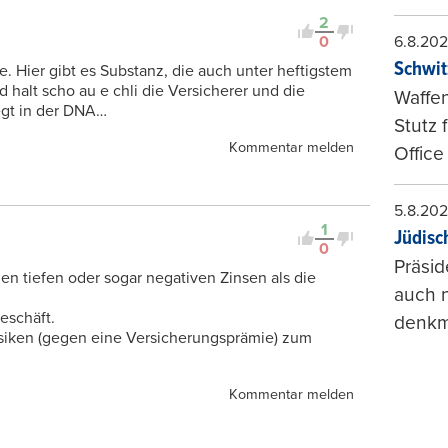
2
0
6.8.20
Schwit
. Hier gibt es Substanz, die auch unter heftigstem
d halt scho au e chli die Versicherer und die
Waffen
egt in der DNA…
Stutz 
Kommentar melden
Office
5.8.20
1
Jüdisc
0
Präsid
en tiefen oder sogar negativen Zinsen als die
auch n
eschäft.
denkma
isiken (gegen eine Versicherungsprämie) zum
Kommentar melden