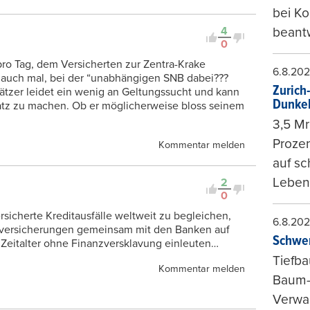
bei K
4
beantw
0
ro Tag, dem Versicherten zur Zentra-Krake
6.8.20
t auch mal, bei der “unabhängigen SNB dabei???
Zurich
ätzer leidet ein wenig an Geltungssucht und kann
Dunke
latz zu machen. Ob er möglicherweise bloss seinem
3,5 Mr
Prozen
Kommentar melden
auf sc
Leben
2
0
rsicherte Kreditausfälle weltweit zu begleichen,
6.8.20
kversicherungen gemeinsam mit den Banken auf
Schwer
 Zeitalter ohne Finanzversklavung einleuten…
Tiefba
Kommentar melden
Baum-
Verwal