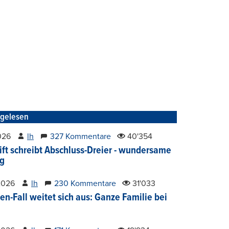
tgelesen
2026
lh
327 Kommentare
40'354
ift schreibt Abschluss-Dreier - wundersame
g
2026
lh
230 Kommentare
31'033
en-Fall weitet sich aus: Ganze Familie bei