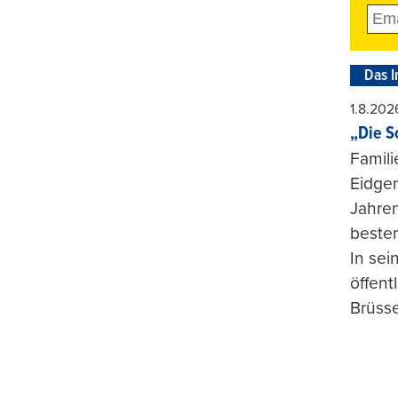
Das I
1.8.202
„Die S
Famili
Eidgen
Jahren
beste
In se
öffent
Brüsse