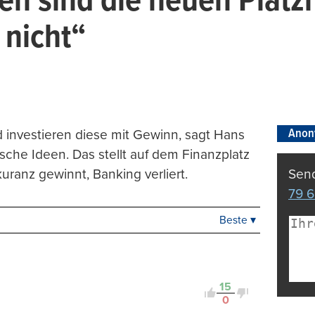
en sind die neuen Platzh
 nicht“
Anon
d investieren diese mit Gewinn, sagt Hans
sche Ideen. Das stellt auf dem Finanzplatz
uranz gewinnt, Banking verliert.
Send
79 6
Beste ▾
Beste
Neueste
Viele Antworten
Kontrovers
15
0