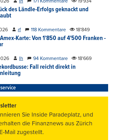
2026
lh
171 Kommentare
19'934
ück des Ländle-Erfolgs geknackt und
aubt
2026
rf
118 Kommentare
18'849
Amex-Karte: Von 1'850 auf 4'500 Franken -
hr
2026
lh
94 Kommentare
18'669
kordbusse: Fall reicht direkt in
nleitung
service
letter
nnieren Sie Inside Paradeplatz, und
 erhalten die Finanznews aus Zürich
E-Mail zugestellt.