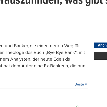
rauszufinden, was gibt’
Anon
nen und Banker, die einen neuen Weg für
her Theologe das Buch „Bye Bye Bank“: mit
inem Analysten, der heute Edelskis
t hat dem Autor eine Ex-Bankerin, die nun
Beste ▾
Beste
Neueste
Viele Antworten
Kontrovers
0