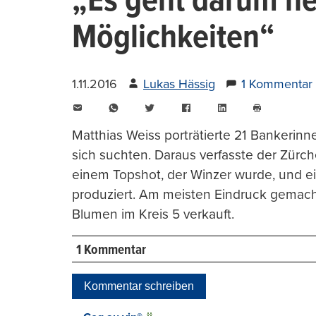
„Es geht darum he
Möglichkeiten“
1.11.2016
Lukas Hässig
1 Kommentar
E-
WhatsApp
Twitter
Facebook
LinkedIn
Mail
Seite
drucken
Matthias Weiss porträtierte 21 Bankerin
sich suchten. Daraus verfasste der Zürc
einem Topshot, der Winzer wurde, und e
produziert. Am meisten Eindruck gemach
Blumen im Kreis 5 verkauft.
1 Kommentar
Kommentar schreiben