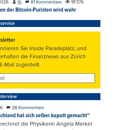
2026
lh
61 Kommentare
18'376
um der Bitcoin-Puristen wird wahr
service
letter
nnieren Sie Inside Paradeplatz, und
 erhalten die Finanznews aus Zürich
E-Mail zugestellt.
nterview
26
28 Kommentare
chland hat sich selber kaputt gemacht“
rechnet die Physikerin Angela Merkel