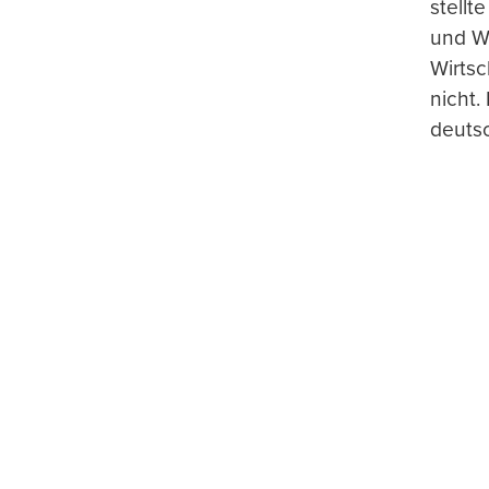
stellt
und Wi
Wirtsc
nicht.
deuts