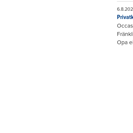
6.8.20
Privat
Occasi
Fränkl
Opa ei