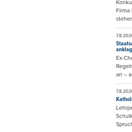
Konkur
Firma 
stehen
7.8.202
Staats
ankla
Ex-Che
Regeln
an – a
7.8.202
Kathol
Lehrp
Schul
Spruch