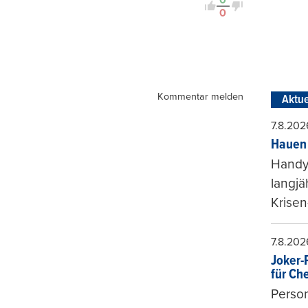
0
Kommentar melden
Aktue
7.8.202
Hauen 
Handy-
langjä
Krisen
7.8.202
Joker-P
für Ch
Person