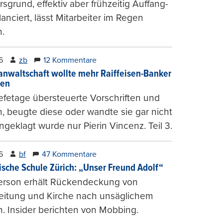
sgrund, effektiv aber frühzeitig Auffang-
lanciert, lässt Mitarbeiter im Regen
.
6
zb
12 Kommentare
anwaltschaft wollte mehr Raiffeisen-Banker
gen
fetage übersteuerte Vorschriften und
, beugte diese oder wandte sie gar nicht
ngeklagt wurde nur Pierin Vincenz. Teil 3.
6
bf
47 Kommentare
ische Schule Zürich: „Unser Freund Adolf“
erson erhält Rückendeckung von
leitung und Kirche nach unsäglichem
. Insider berichten von Mobbing.