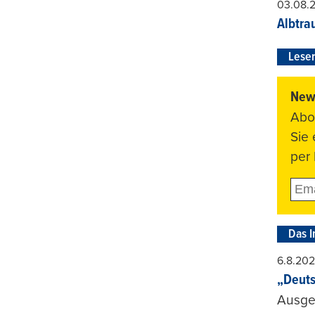
03.08.
Albtra
Leser
News
Abo
Sie
per 
Das I
6.8.20
„Deuts
Ausge