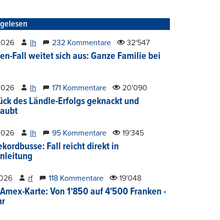
tgelesen
2026
lh
232 Kommentare
32'547
en-Fall weitet sich aus: Ganze Familie bei
2026
lh
171 Kommentare
20'090
ück des Ländle-Erfolgs geknackt und
aubt
2026
lh
95 Kommentare
19'345
kordbusse: Fall reicht direkt in
nleitung
2026
rf
118 Kommentare
19'048
Amex-Karte: Von 1'850 auf 4'500 Franken -
hr