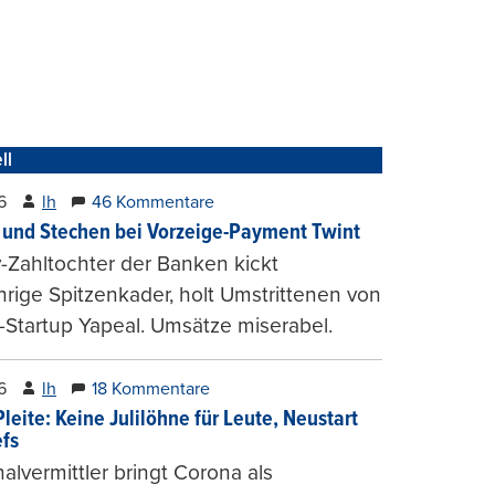
ll
6
lh
46 Kommentare
und Stechen bei Vorzeige-Payment Twint
Zahltochter der Banken kickt
hrige Spitzenkader, holt Umstrittenen von
-Startup Yapeal. Umsätze miserabel.
6
lh
18 Kommentare
leite: Keine Julilöhne für Leute, Neustart
efs
alvermittler bringt Corona als