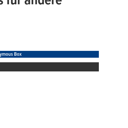
s für andere
ymous Box