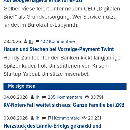
Auf Google hagelts Kritik für ePost
Gelber Riese feiert unter neuem CEO „Digitalen
Brief“ als Grundversorgung. Wer Service nutzt,
landet im Bürokratie-Labyrinth.
7.8.2026
lh
102 Kommentare
Hauen und Stechen bei Vorzeige-Payment Twint
Handy-Zahltochter der Banken kickt langjährige
Spitzenkader, holt Umstrittenen von Krisen-
Startup Yapeal. Umsätze miserabel.
Meistgelesen
04.08.2026
lh
235 Kommentare
33'791
KV-Noten-Fall weitet sich aus: Ganze Familie bei ZKB
03.08.2026
lh
171 Kommentare
20'231
Herzstück des Ländle-Erfolgs geknackt und