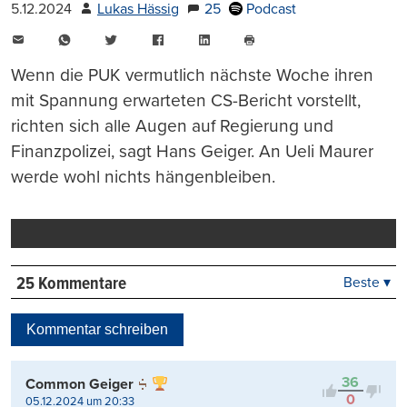
5.12.2024
Lukas Hässig
25
Podcast
E-
WhatsApp
Twitter
Facebook
LinkedIn
Mail
Seite
drucken
Wenn die PUK vermutlich nächste Woche ihren
mit Spannung erwarteten CS-Bericht vorstellt,
richten sich alle Augen auf Regierung und
Finanzpolizei, sagt Hans Geiger. An Ueli Maurer
werde wohl nichts hängenbleiben.
25 Kommentare
Beste ▾
Beste
Neueste
Kommentar schreiben
Viele Antworten
Kontrovers
36
Common Geiger
0
05.12.2024 um 20:33