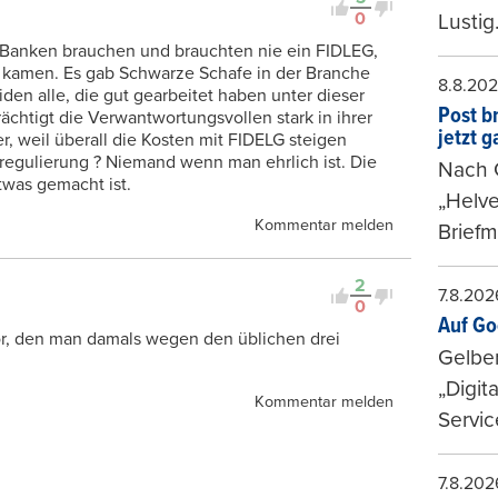
0
Lustig
Banken brauchen und brauchten nie ein FIDLEG,
 kamen. Es gab Schwarze Schafe in der Branche
8.8.20
iden alle, die gut gearbeitet haben unter dieser
Post b
ächtigt die Verwantwortungsvollen stark in ihrer
jetzt 
r, weil überall die Kosten mit FIDELG steigen
regulierung ? Niemand wenn man ehrlich ist. Die
Nach G
twas gemacht ist.
„Helve
Kommentar melden
Briefm
2
7.8.202
0
Auf Go
or, den man damals wegen den üblichen drei
Gelbe
„Digit
Kommentar melden
Servic
7.8.202