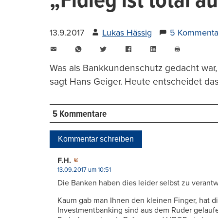
„Fidleg ist total a
13.9.2017
Lukas Hässig
5 Kommenta
E-
WhatsApp
Twitter
Facebook
LinkedIn
Mail
Seite
drucken
Was als Bankkundenschutz gedacht war, 
sagt Hans Geiger. Heute entscheidet das
5 Kommentare
Kommentar schreiben
F.H.
13.09.2017 um 10:51
Die Banken haben dies leider selbst zu verantw
Kaum gab man Ihnen den kleinen Finger, hat 
Investmentbanking sind aus dem Ruder gelauf