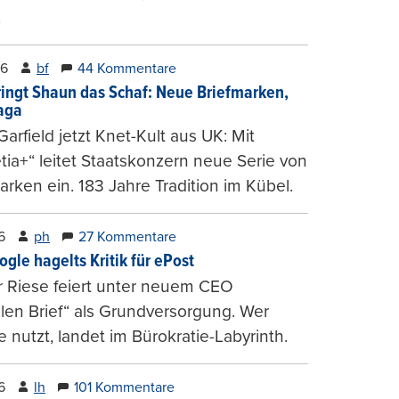
.
26
bf
44 Kommentare
ringt Shaun das Schaf: Neue Briefmarken,
gaga
arfield jetzt Knet-Kult aus UK: Mit
tia+“ leitet Staatskonzern neue Serie von
arken ein. 183 Jahre Tradition im Kübel.
6
ph
27 Kommentare
ogle hagelts Kritik für ePost
r Riese feiert unter neuem CEO
alen Brief“ als Grundversorgung. Wer
e nutzt, landet im Bürokratie-Labyrinth.
6
lh
101 Kommentare