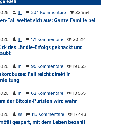
tgelesen
2026
lh
234 Kommentare
33'654
en-Fall weitet sich aus: Ganze Familie bei
2026
lh
171 Kommentare
20'214
ück des Ländle-Erfolgs geknackt und
aubt
2026
lh
95 Kommentare
19'655
kordbusse: Fall reicht direkt in
nleitung
2026
lh
62 Kommentare
18'565
um der Bitcoin-Puristen wird wahr
2026
as
115 Kommentare
17'443
nötli gespart, mit dem Leben bezahlt