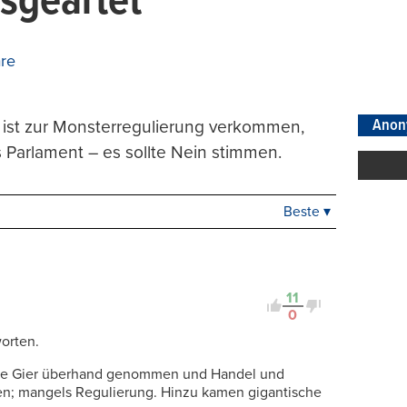
usgeartet“
re
Anon
ist zur Monsterregulierung verkommen,
 Parlament – es sollte Nein stimmen.
Beste ▾
Beste
Neueste
Viele Antworten
Kontrovers
11
0
orten.
die Gier überhand genommen und Handel und
en; mangels Regulierung. Hinzu kamen gigantische