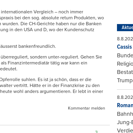
 internationalen Vergleich – noch immer
spraxis bei den sog. absolute return Produkten, wo
n wurden. Die CH-Gerichte haben nur die Banken
Aktue
chung in den USA und D, wo der Kundenschutz
8.8.20
äusserst bankenfreundlich.
Cassis 
Bundes
 überreguliert, sondern unter-reguliert. Gehen Sie
 als Finanzintermediatär tätig war kann ein
Religi
edeutet.
Bestat
pferrolle suhlen. Es ist ja schön, dass er die
Trumps
ter vertritt. Hätte er in der Finanzkrise zu den
heute wohl anders argumentieren. Er lebt in einer
8.8.20
Roman
Kommentar melden
Bahnh
Jung-
Verdie
3