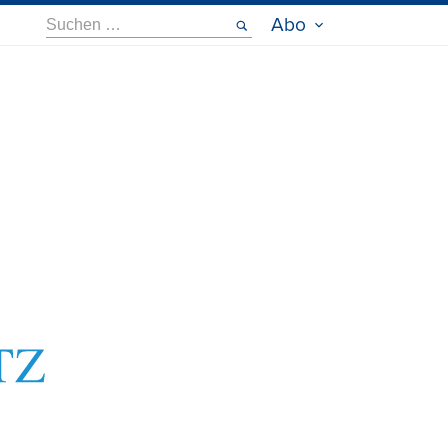
Suche
Abo
nach: