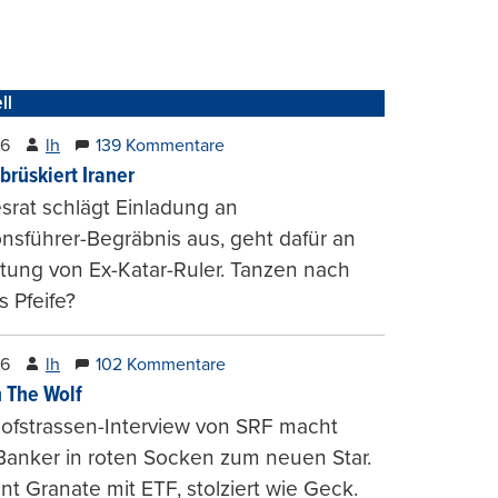
ll
26
lh
139 Kommentare
brüskiert Iraner
rat schlägt Einladung an
onsführer-Begräbnis aus, geht dafür an
tung von Ex-Katar-Ruler. Tanzen nach
 Pfeife?
26
lh
102 Kommentare
 The Wolf
ofstrassen-Interview von SRF macht
Banker in roten Socken zum neuen Star.
nt Granate mit ETF, stolziert wie Geck.