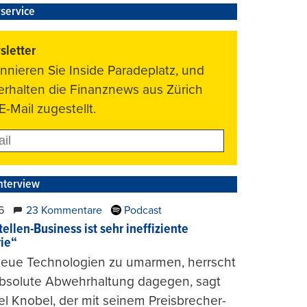
service
letter
nnieren Sie Inside Paradeplatz, und
 erhalten die Finanznews aus Zürich
E-Mail zugestellt.
nterview
6
23 Kommentare
Podcast
ellen-Business ist sehr ineffiziente
rie“
 neue Technologien zu umarmen, herrscht
absolute Abwehrhaltung dagegen, sagt
l Knobel, der mit seinem Preisbrecher-