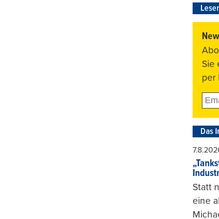
Leser
News
Abo
Sie
per 
Das I
7.8.202
„Tankst
Indust
Statt
eine 
Michae