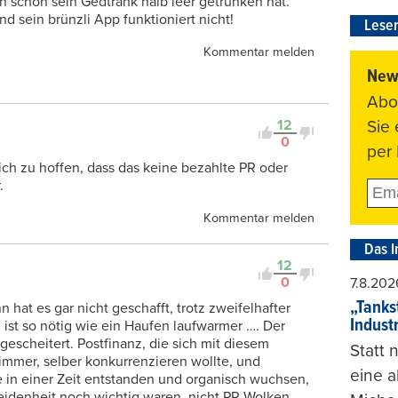
n schon sein Gedtränk halb leer getrunken hat.
nd sein brünzli App funktioniert nicht!
Leser
Kommentar melden
News
Abo
12
Sie
0
per 
lich zu hoffen, dass das keine bezahlte PR oder
.
Kommentar melden
Das I
12
0
7.8.202
„Tankst
 hat es gar nicht geschafft, trotz zweifelhafter
Indust
ist so nötig wie ein Haufen laufwarmer …. Der
escheitert. Postfinanz, die sich mit diesem
Statt
mmer, selber konkurrenzieren wollte, und
eine 
 in einer Zeit entstanden und organisch wuchsen,
eidenheit noch wichtig waren, nicht PR Wolken