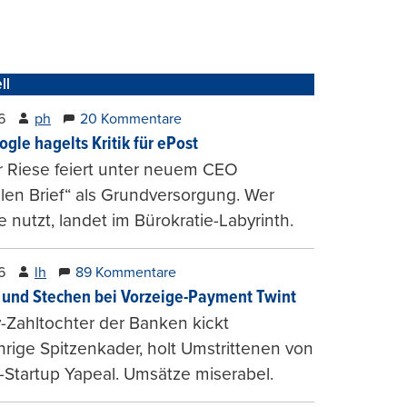
ll
6
ph
20 Kommentare
ogle hagelts Kritik für ePost
r Riese feiert unter neuem CEO
alen Brief“ als Grundversorgung. Wer
e nutzt, landet im Bürokratie-Labyrinth.
6
lh
89 Kommentare
und Stechen bei Vorzeige-Payment Twint
Zahltochter der Banken kickt
hrige Spitzenkader, holt Umstrittenen von
-Startup Yapeal. Umsätze miserabel.