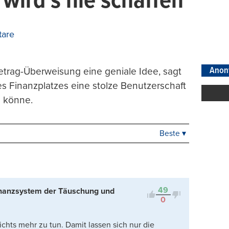
 wird’s nie schaffen“
are
Anon
etrag-Überweisung eine geniale Idee, sagt
s Finanzplatzes eine stolze Benutzerschaft
n könne.
Beste ▾
Beste
Neueste
Viele Antworten
Kontrovers
49
inanzsystem der Täuschung und
0
nichts mehr zu tun. Damit lassen sich nur die