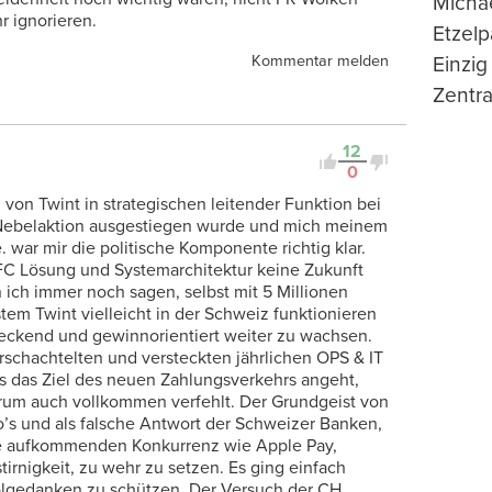
Michae
r ignorieren.
Etzelp
Einzig
Kommentar melden
Zentra
12
0
 von Twint in strategischen leitender Funktion bei
d Nebelaktion ausgestiegen wurde und mich meinem
 war mir die politische Komponente richtig klar.
C Lösung und Systemarchitektur keine Zukunft
n ich immer noch sagen, selbst mit 5 Millionen
tem Twint vielleicht in der Schweiz funktionieren
deckend und gewinnorientiert weiter zu wachsen.
schachtelten und versteckten jährlichen OPS & IT
s das Ziel des neuen Zahlungsverkehrs angeht,
arum auch vollkommen verfehlt. Der Grundgeist von
o’s und als falsche Antwort der Schweizer Banken,
ie aufkommenden Konkurrenz wie Apple Pay,
tirnigkeit, zu wehr zu setzen. Es ging einfach
lgedanken zu schützen. Der Versuch der CH