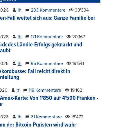
2026
lh
233 Kommentare
33'334
en-Fall weitet sich aus: Ganze Familie bei
2026
lh
171 Kommentare
20'167
ück des Ländle-Erfolgs geknackt und
aubt
2026
lh
95 Kommentare
19'541
kordbusse: Fall reicht direkt in
nleitung
2026
rf
118 Kommentare
19'162
Amex-Karte: Von 1'850 auf 4'500 Franken -
hr
2026
lh
61 Kommentare
18'473
um der Bitcoin-Puristen wird wahr