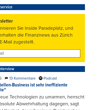
service
letter
nnieren Sie Inside Paradeplatz, und
 erhalten die Finanznews aus Zürich
E-Mail zugestellt.
nterview
6
13 Kommentare
Podcast
ellen-Business ist sehr ineffiziente
rie“
 neue Technologien zu umarmen, herrscht
absolute Abwehrhaltung dagegen, sagt