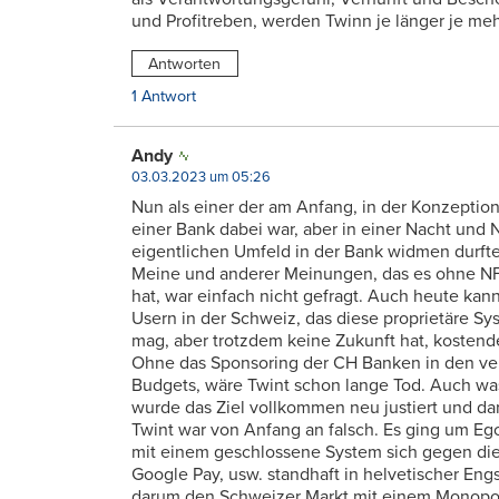
und Profitreben, werden Twinn je länger je meh
Antworten
1 Antwort
Andy
03.03.2023 um 05:26
Nun als einer der am Anfang, in der Konzeption
einer Bank dabei war, aber in einer Nacht un
eigentlichen Umfeld in der Bank widmen durfte.
Meine und anderer Meinungen, das es ohne NF
hat, war einfach nicht gefragt. Auch heute kan
Usern in der Schweiz, das diese proprietäre Sys
mag, aber trotzdem keine Zukunft hat, kosten
Ohne das Sponsoring der CH Banken in den ver
Budgets, wäre Twint schon lange Tod. Auch wa
wurde das Ziel vollkommen neu justiert und d
Twint war von Anfang an falsch. Es ging um Eg
mit einem geschlossene System sich gegen d
Google Pay, usw. standhaft in helvetischer Engs
darum den Schweizer Markt mit einem Monopo