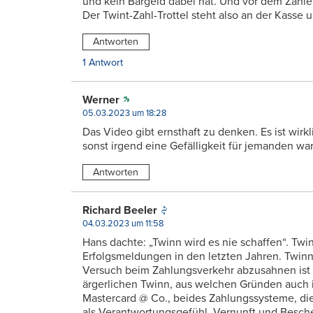
und kein Bargeld dabei hat. Und vor dem Zahle
Der Twint-Zahl-Trottel steht also an der Kasse u
Antworten
1 Antwort
Werner
05.03.2023 um 18:28
Das Video gibt ernsthaft zu denken. Es ist wirk
sonst irgend eine Gefälligkeit für jemanden war
Antworten
Richard Beeler
04.03.2023 um 11:58
Hans dachte: „Twinn wird es nie schaffen“. Twinn
Erfolgsmeldungen in den letzten Jahren. Twinn 
Versuch beim Zahlungsverkehr abzusahnen ist g
ärgerlichen Twinn, aus welchen Gründen auch i
Mastercard @ Co., beides Zahlungssysteme, die
als Verantwortungsgefühl, Vernunft und Besch