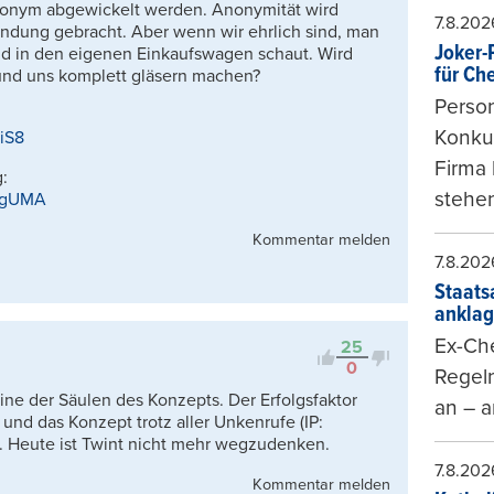
onym abgewickelt werden. Anonymität wird
7.8.202
indung gebracht. Aber wenn wir ehrlich sind, man
Joker-P
d in den eigenen Einkaufswagen schaut. Wird
für Ch
und uns komplett gläsern machen?
Person
Konkur
iS8
Firma 
:
stehen
FjgUMA
Kommentar melden
7.8.202
Staats
ankla
Ex-Che
25
0
Regeln
ine der Säulen des Konzepts. Der Erfolgsfaktor
an – a
 und das Konzept trotz aller Unkenrufe (IP:
e. Heute ist Twint nicht mehr wegzudenken.
7.8.202
Kommentar melden