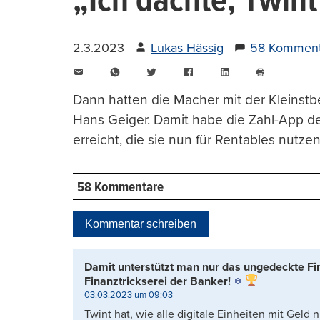
„Ich dachte, Twint
2.3.2023
Lukas Hässig
58 Komment
E-
WhatsApp
Twitter
Facebook
LinkedIn
Mail
Seite
drucken
Dann hatten die Macher mit der Kleinstb
Hans Geiger. Damit habe die Zahl-App de
erreicht, die sie nun für Rentables nutze
58 Kommentare
Kommentar schreiben
Damit unterstützt man nur das ungedeckte F
Finanztrickserei der Banker!
03.03.2023 um 09:03
Twint hat, wie alle digitale Einheiten mit Geld 