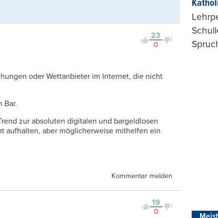
Kathol
Lehrp
Schul
23
Spruch
0
chungen oder Wettanbieter im Internet, die nicht
n Bar.
Trend zur absoluten digitalen und bargeldlosen
cht aufhalten, aber möglicherweise mithelfen ein
Kommentar melden
19
0
Meis