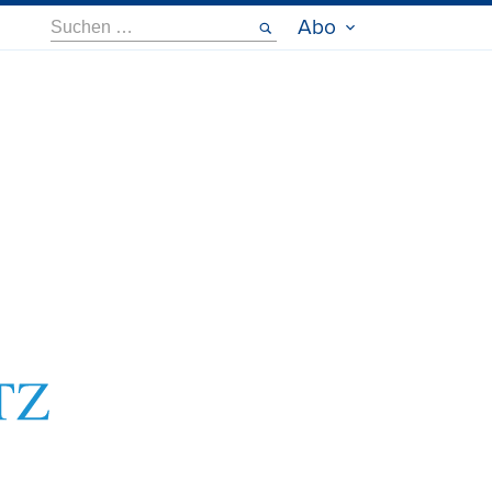
Suche
Abo
nach: