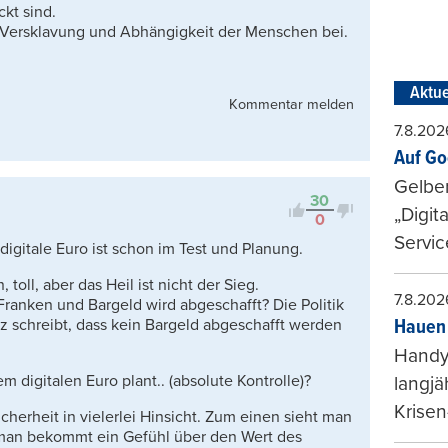
kt sind.
, Versklavung und Abhängigkeit der Menschen bei.
Aktue
Kommentar melden
7.8.202
Auf Go
Gelbe
30
„Digit
0
Servic
digitale Euro ist schon im Test und Planung.
toll, aber das Heil ist nicht der Sieg.
7.8.202
anken und Bargeld wird abgeschafft? Die Politik
z schreibt, dass kein Bargeld abgeschafft werden
Hauen 
Handy-
digitalen Euro plant.. (absolute Kontrolle)?
langjä
Krisen
herheit in vielerlei Hinsicht. Zum einen sieht man
man bekommt ein Gefühl über den Wert des