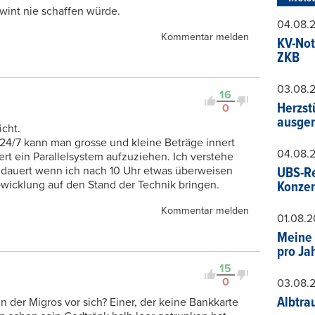
Twint nie schaffen würde.
04.08.
Kommentar melden
KV-Not
ZKB
03.08.
16
Herzst
0
ausger
cht.
 24/7 kann man grosse und kleine Beträge innert
04.08.
t ein Parallelsystem aufzuziehen. Ich verstehe
g dauert wenn ich nach 10 Uhr etwas überweisen
UBS-Re
bwicklung auf den Stand der Technik bringen.
Konzer
Kommentar melden
01.08.
Meine 
pro Ja
15
0
03.08.
Albtra
in der Migros vor sich? Einer, der keine Bankkarte