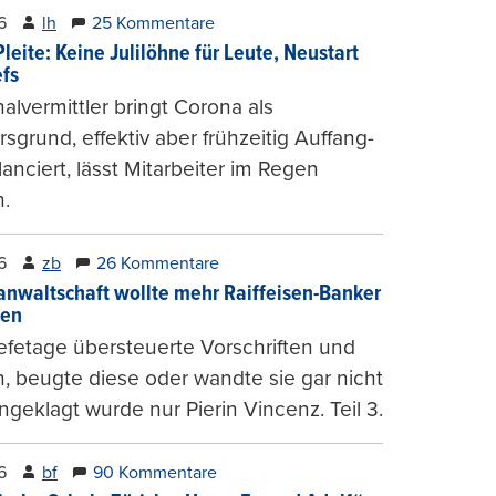
6
lh
25 Kommentare
leite: Keine Julilöhne für Leute, Neustart
efs
alvermittler bringt Corona als
sgrund, effektiv aber frühzeitig Auffang-
lanciert, lässt Mitarbeiter im Regen
.
6
zb
26 Kommentare
anwaltschaft wollte mehr Raiffeisen-Banker
gen
fetage übersteuerte Vorschriften und
, beugte diese oder wandte sie gar nicht
ngeklagt wurde nur Pierin Vincenz. Teil 3.
6
bf
90 Kommentare