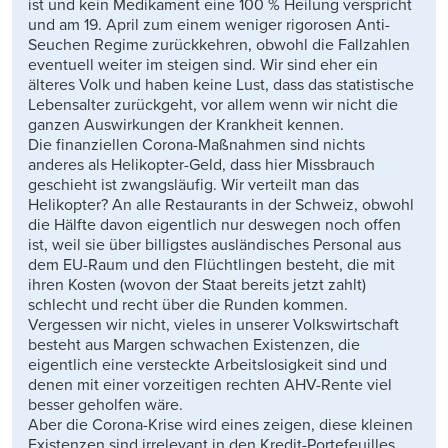
ist und kein Medikament eine 100 % Heilung verspricht
und am 19. April zum einem weniger rigorosen Anti-
Seuchen Regime zurückkehren, obwohl die Fallzahlen
eventuell weiter im steigen sind. Wir sind eher ein
älteres Volk und haben keine Lust, dass das statistische
Lebensalter zurückgeht, vor allem wenn wir nicht die
ganzen Auswirkungen der Krankheit kennen.
Die finanziellen Corona-Maßnahmen sind nichts
anderes als Helikopter-Geld, dass hier Missbrauch
geschieht ist zwangsläufig. Wir verteilt man das
Helikopter? An alle Restaurants in der Schweiz, obwohl
die Hälfte davon eigentlich nur deswegen noch offen
ist, weil sie über billigstes ausländisches Personal aus
dem EU-Raum und den Flüchtlingen besteht, die mit
ihren Kosten (wovon der Staat bereits jetzt zahlt)
schlecht und recht über die Runden kommen.
Vergessen wir nicht, vieles in unserer Volkswirtschaft
besteht aus Margen schwachen Existenzen, die
eigentlich eine versteckte Arbeitslosigkeit sind und
denen mit einer vorzeitigen rechten AHV-Rente viel
besser geholfen wäre.
Aber die Corona-Krise wird eines zeigen, diese kleinen
Existenzen sind irrelevant in den Kredit-Portefeuilles