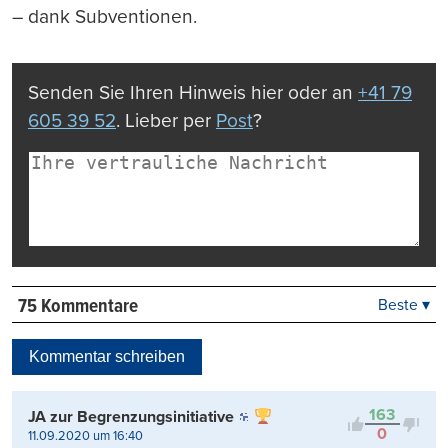
– dank Subventionen.
Senden Sie Ihren Hinweis hier oder an
+41 79
605 39 52
. Lieber per
Post
?
75 Kommentare
Beste ▾
Beste
Neueste
Kommentar schreiben
Viele Antworten
Kontrovers
163
JA zur Begrenzungsinitiative
0
11.09.2020 um 16:40