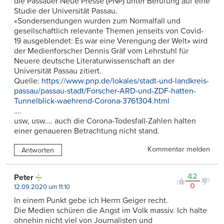
die Passauer Neue Presse (PNP) unter Berufung auf eine
Studie der Universität Passau.
«Sondersendungen wurden zum Normalfall und
gesellschaftlich relevante Themen jenseits von Covid-
19 ausgeblendet: Es war eine Verengung der Welt» wird
der Medienforscher Dennis Gräf vom Lehrstuhl für
Neuere deutsche Literaturwissenschaft an der
Universität Passau zitiert.
Quelle:
https://www.pnp.de/lokales/stadt-und-landkreis-
passau/passau-stadt/Forscher-ARD-und-ZDF-hatten-
Tunnelblick-waehrend-Corona-3761304.html
….
usw, usw…. auch die Corona-Todesfall-Zahlen halten
einer genaueren Betrachtung nicht stand.
Kommentar melden
Antworten
42
Peter
0
12.09.2020 um 11:10
In einem Punkt gebe ich Herrn Geiger recht.
Die Medien schüren die Angst im Volk massiv. Ich halte
ohnehin nicht viel von Journalisten und