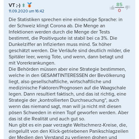
85
VT ;-)
0
11.09.2020 um 16:42
Die Statistiken sprechen eine eindeutige Sprache: in
der Schweiz klingt Corona ab. Die Menge an
Infektionen werden durch die Menge der Tests
bestimmt, die Positivquote ist stabil bei ca 3%. Die
Dunkelziffer an Infizierten muss mind. 5x höher
geschätzt werden. Die Verläufe sind deutlich milder, die
Spitäler leer, wenig Tote, und wenn, dann betagt und
mit Vorerkrankungen.
Die Behörden müssen aber eine Strategie bestimmen,
welche in den GESAMTINTERESSEN der Bevölkerung
liegt, also gesellschaftliche, wirtschaftliche und
medizinische Faktoren/Prognosen auf die Waagschale
legen. Dann resultiert faktisch, und das ist richtig, eine
Strategie der „kontrollierten Durchseuchung“, auch
wenn das niemand sagt, man will ja nicht mit diesen
pösen Schweden in einen Topf geworfen werden. Aber
das ist die Realität und auch gut so.
Nun gibt es ein paar verzagte Weltschmerz-Kreise, die,
eingelullt von den Klick-getriebenen Panikschlagzeilen
der Medien den Verstand zu verlieren drohen und