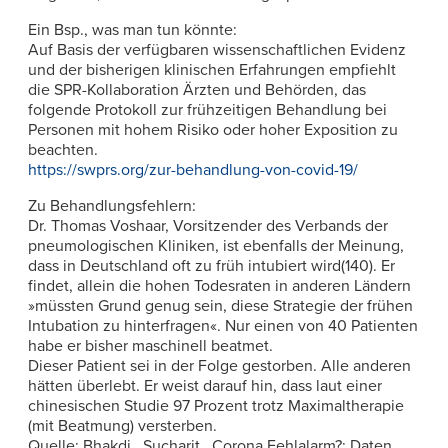
Ein Bsp., was man tun könnte:
Auf Basis der verfügbaren wissenschaftlichen Evidenz
und der bisherigen klinischen Erfahrungen empfiehlt
die SPR-Kollaboration Ärzten und Behörden, das
folgende Protokoll zur frühzeitigen Behandlung bei
Personen mit hohem Risiko oder hoher Exposition zu
beachten.
https://swprs.org/zur-behandlung-von-covid-19/
Zu Behandlungsfehlern:
Dr. Thomas Voshaar, Vorsitzender des Verbands der
pneumologischen Kliniken, ist ebenfalls der Meinung,
dass in Deutschland oft zu früh intubiert wird(140). Er
findet, allein die hohen Todesraten in anderen Ländern
»müssten Grund genug sein, diese Strategie der frühen
Intubation zu hinterfragen«. Nur einen von 40 Patienten
habe er bisher maschinell beatmet.
Dieser Patient sei in der Folge gestorben. Alle anderen
hätten überlebt. Er weist darauf hin, dass laut einer
chinesischen Studie 97 Prozent trotz Maximaltherapie
(mit Beatmung) versterben.
Quelle: Bhakdi , Sucharit . Corona Fehlalarm?: Daten,