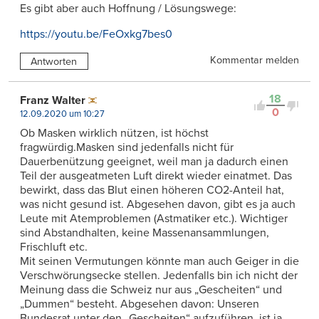
Es gibt aber auch Hoffnung / Lösungswege:
https://youtu.be/FeOxkg7bes0
Kommentar melden
Antworten
18
Franz Walter
0
12.09.2020 um 10:27
Ob Masken wirklich nützen, ist höchst
fragwürdig.Masken sind jedenfalls nicht für
Dauerbenützung geeignet, weil man ja dadurch einen
Teil der ausgeatmeten Luft direkt wieder einatmet. Das
bewirkt, dass das Blut einen höheren CO2-Anteil hat,
was nicht gesund ist. Abgesehen davon, gibt es ja auch
Leute mit Atemproblemen (Astmatiker etc.). Wichtiger
sind Abstandhalten, keine Massenansammlungen,
Frischluft etc.
Mit seinen Vermutungen könnte man auch Geiger in die
Verschwörungsecke stellen. Jedenfalls bin ich nicht der
Meinung dass die Schweiz nur aus „Gescheiten“ und
„Dummen“ besteht. Abgesehen davon: Unseren
Bundesrat unter den „Gescheiten“ aufzuführen, ist ja