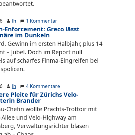
 beantwortet.
26
lh
1 Kommentar
h-Enforcement: Greco lässt
onäre im Dunkeln
rd. Gewinn im ersten Halbjahr, plus 14
nt – Jubel. Doch im Report null
is auf scharfes Finma-Eingreifen bei
spolicen.
26
lh
4 Kommentare
re Pleite für Zürichs Velo-
terin Brander
u-Chefin wollte Prachts-Trottoir mit
Allee und Velo-Highway am
hberg, Verwaltungsrichter blasen
 ab – Chaos.