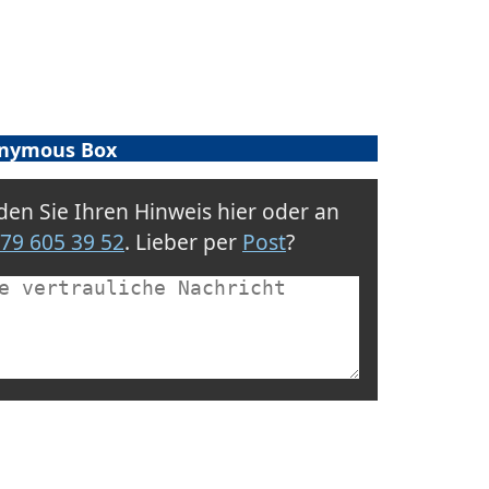
“
nymous Box
en Sie Ihren Hinweis hier oder an
79 605 39 52
. Lieber per
Post
?