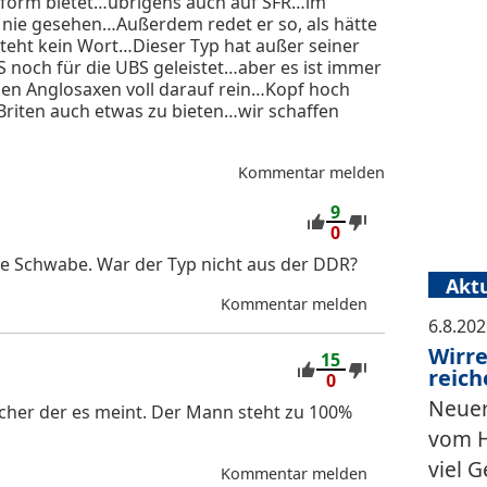
ttform bietet…übrigens auch auf SFR…im
 nie gesehen…Außerdem redet er so, als hätte
teht kein Wort…Dieser Typ hat außer seiner
 noch für die UBS geleistet…aber es ist immer
 den Anglosaxen voll darauf rein…Kopf hoch
riten auch etwas zu bieten…wir schaffen
Kommentar melden
9
0
ge Schwabe. War der Typ nicht aus der DDR?
Aktu
Kommentar melden
6.8.20
Wirre
15
reich
0
Neuer
cher der es meint. Der Mann steht zu 100%
vom H
viel 
Kommentar melden