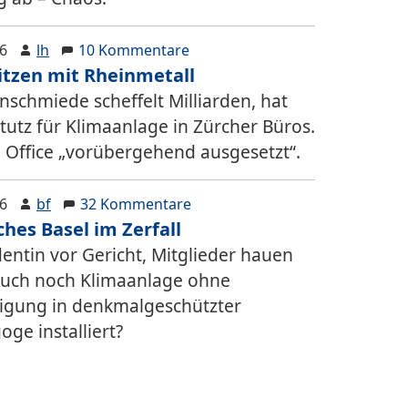
26
lh
10 Kommentare
tzen mit Rheinmetall
nschmiede scheffelt Milliarden, hat
Stutz für Klimaanlage in Zürcher Büros.
Office „vorübergehend ausgesetzt“.
26
bf
32 Kommentare
ches Basel im Zerfall
dentin vor Gericht, Mitglieder hauen
auch noch Klimaanlage ohne
ligung in denkmalgeschützter
ge installiert?