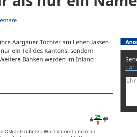
 als nur ein Name
entare
e ihre Aargauer Tochter am Leben lassen
Ano
t nur ein Teil des Kantons, sondern
 Weitere Banken werden im Inland
Send
+41 
25
0
abe Oskar Grübel zu Wort kommt und man