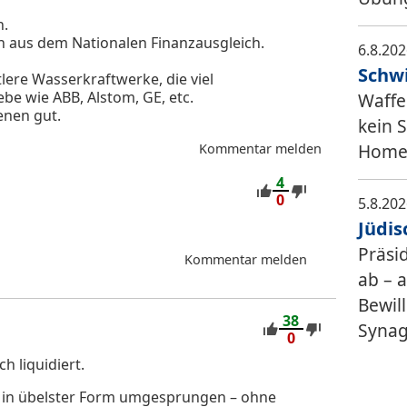
n.
en aus dem Nationalen Finanzausgleich.
6.8.20
Schwi
ere Wasserkraftwerke, die viel
be wie ABB, Alstom, GE, etc.
Waffe
enen gut.
kein 
Home 
Kommentar melden
4
0
5.8.20
Jüdis
Präsi
Kommentar melden
ab – 
Bewil
38
Synago
0
h liquidiert.
en in übelster Form umgesprungen – ohne