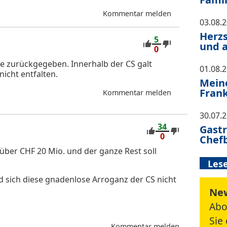
Kommentar melden
03.08.
Herzs
5
und 
0
de zurückgegeben. Innerhalb der CS galt
01.08.
icht entfalten.
Meine
Frank
Kommentar melden
30.07.
34
Gastr
0
Chef
 über CHF 20 Mio. und der ganze Rest soll
Lese
d sich diese gnadenlose Arroganz der CS nicht
New
Abo
Sie
Kommentar melden