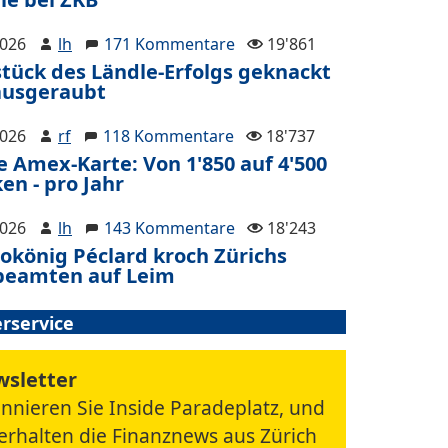
2026
lh
171 Kommentare
19'861
tück des Ländle-Erfolgs geknackt
ausgeraubt
2026
rf
118 Kommentare
18'737
 Amex-Karte: Von 1'850 auf 4'500
en - pro Jahr
2026
lh
143 Kommentare
18'243
okönig Péclard kroch Zürichs
beamten auf Leim
rservice
sletter
nnieren Sie Inside Paradeplatz, und
 erhalten die Finanznews aus Zürich