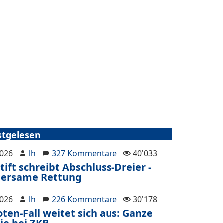
stgelesen
2026
lh
327 Kommentare
40'033
tift schreibt Abschluss-Dreier -
ersame Rettung
2026
lh
226 Kommentare
30'178
ten-Fall weitet sich aus: Ganze
ie bei ZKB