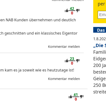
per 
42
0
nden NAB Kunden übernehmen und deutlich
Das
sch geschnitten und ein klassisches Eigentor
1.8.20
„Die 
Kommentar melden
Famil
Eidge
23
0
200 J
 kam es ja soweit wie es heutzutage ist!
beste
Geige
Kommentar melden
250 B
streit
41
0