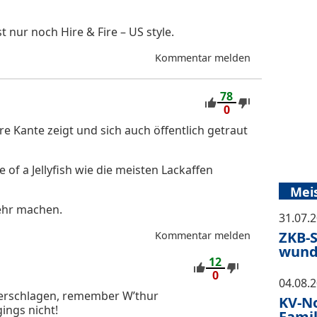
t nur noch Hire & Fire – US style.
Kommentar melden
78
0
re Kante zeigt und sich auch öffentlich getraut
of a Jellyfish wie die meisten Lackaffen
Mei
mehr machen.
31.07.
ZKB-S
Kommentar melden
wund
12
0
04.08.
zerschlagen, remember W’thur
KV-No
ings nicht!
Famil