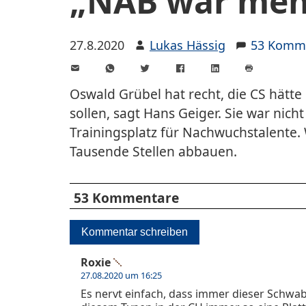
„NAB war mehr
27.8.2020
Lukas Hässig
53 Komm
E-
WhatsApp
Twitter
Facebook
LinkedIn
Mail
Seite
drucken
Oswald Grübel hat recht, die CS hätt
sollen, sagt Hans Geiger. Sie war nich
Trainingsplatz für Nachwuchstalente.
Tausende Stellen abbauen.
53 Kommentare
Kommentar schreiben
Roxie
27.08.2020 um 16:25
Es nervt einfach, dass immer dieser Schw