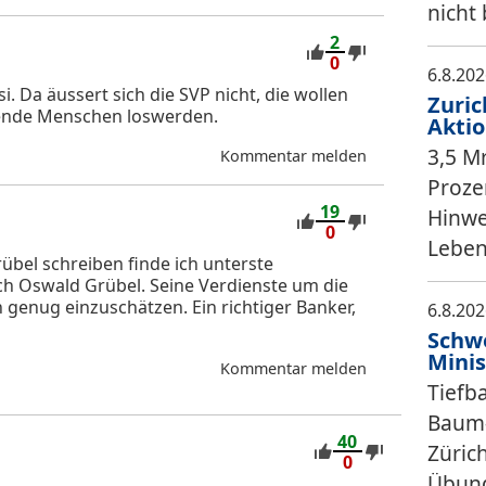
nicht
2
0
6.8.20
i. Da äussert sich die SVP nicht, die wollen
Zuric
itende Menschen loswerden.
Akti
3,5 M
Kommentar melden
Proze
19
Hinwe
0
Leben
bel schreiben finde ich unterste
ch Oswald Grübel. Seine Verdienste um die
 genug einzuschätzen. Ein richtiger Banker,
6.8.20
Schwe
Minis
Kommentar melden
Tiefba
Baum-
40
Züric
0
Übung