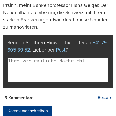
Irrsinn, meint Bankenprofessor Hans Geiger. Der
Nationalbank bleibe nur, die Schweiz mit ihrem
starken Franken irgendwie durch diese Untiefen
zu manövrieren.
Senden Sie Ihren Hinweis hier oder an
+41 79
605 39 52
. Lieber per
Post
?
3 Kommentare
Beste ▾
Beste
Neueste
Kommentar schreiben
Viele Antworten