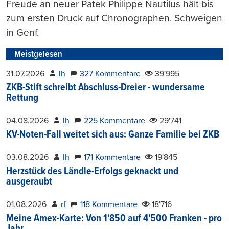
Freude an neuer Patek Philippe Nautilus hält bis
zum ersten Druck auf Chronographen. Schweigen
in Genf.
Meistgelesen
31.07.2026
lh
327 Kommentare
39'995
ZKB-Stift schreibt Abschluss-Dreier - wundersame
Rettung
04.08.2026
lh
225 Kommentare
29'741
KV-Noten-Fall weitet sich aus: Ganze Familie bei ZKB
03.08.2026
lh
171 Kommentare
19'845
Herzstück des Ländle-Erfolgs geknackt und
ausgeraubt
01.08.2026
rf
118 Kommentare
18'716
Meine Amex-Karte: Von 1'850 auf 4'500 Franken - pro