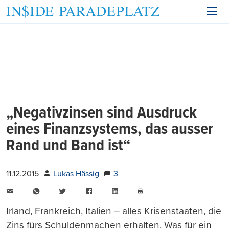
„Negativzinsen sind Ausdruck
eines Finanzsystems, das ausser
Rand und Band ist“
11.12.2015
Lukas Hässig
3
E-
WhatsApp
Twitter
Facebook
LinkedIn
Mail
Seite
drucken
Irland, Frankreich, Italien – alles Krisenstaaten, die
Zins fürs Schuldenmachen erhalten. Was für ein