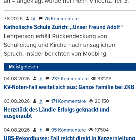
an – angeklagt wurde nur Pierin Vincenz. Teil 3.
7.8.2026
bf
76 Kommentare
Katholische Schule Zürich: „Unser Freund Adolf“
Lehrperson erhält Rückendeckung von
Schulleitung und Kirche nach unsäglichem
Spruch. Insider berichten von Mobbing.
Meistgelesen
04.08.2026
lh
233 Kommentare
33'218
KV-Noten-Fall weitet sich aus: Ganze Familie bei ZKB
03.08.2026
lh
171 Kommentare
20'150
Herzstück des Ländle-Erfolgs geknackt und
ausgeraubt
04.08.2026
lh
95 Kommentare
19'504
UBS-Rekordbusse: Fall reicht direkt in Konzernleitung