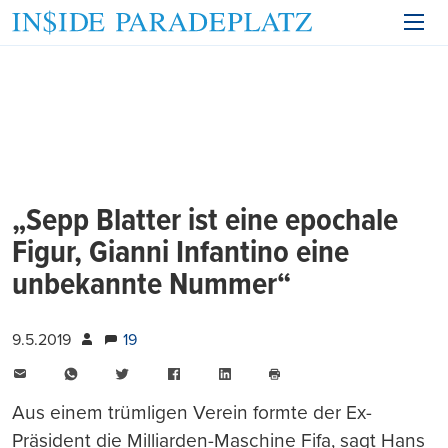
„Sepp Blatter ist eine epochale
Figur, Gianni Infantino eine
unbekannte Nummer“
9.5.2019
19
E-
WhatsApp
Twitter
Facebook
LinkedIn
Mail
Seite
drucken
Aus einem trümligen Verein formte der Ex-
Präsident die Milliarden-Maschine Fifa, sagt Hans