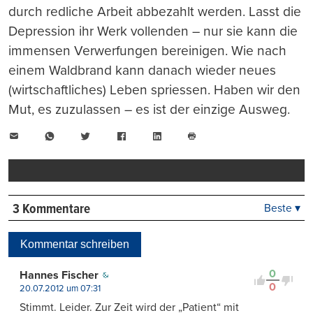
durch redliche Arbeit abbezahlt werden. Lasst die
Depression ihr Werk vollenden – nur sie kann die
immensen Verwerfungen bereinigen. Wie nach
einem Waldbrand kann danach wieder neues
(wirtschaftliches) Leben spriessen. Haben wir den
Mut, es zuzulassen – es ist der einzige Ausweg.
E-
WhatsApp
Twitter
Facebook
LinkedIn
Mail
Seite
drucken
3 Kommentare
Beste ▾
Beste
Neueste
Kommentar schreiben
Viele Antworten
Kontrovers
0
Hannes Fischer
0
20.07.2012 um 07:31
Stimmt. Leider. Zur Zeit wird der „Patient“ mit