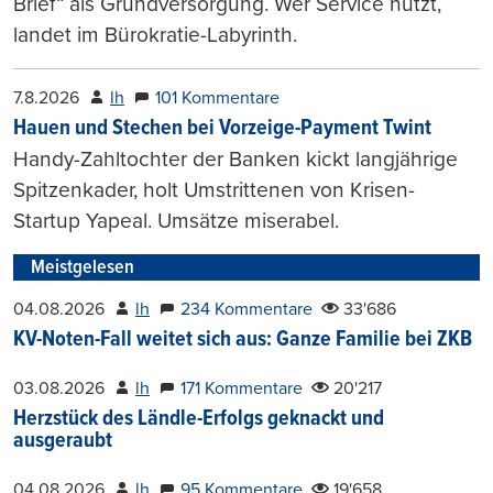
Brief“ als Grundversorgung. Wer Service nutzt,
landet im Bürokratie-Labyrinth.
7.8.2026
lh
101 Kommentare
Hauen und Stechen bei Vorzeige-Payment Twint
Handy-Zahltochter der Banken kickt langjährige
Spitzenkader, holt Umstrittenen von Krisen-
Startup Yapeal. Umsätze miserabel.
Meistgelesen
04.08.2026
lh
234 Kommentare
33'686
KV-Noten-Fall weitet sich aus: Ganze Familie bei ZKB
03.08.2026
lh
171 Kommentare
20'217
Herzstück des Ländle-Erfolgs geknackt und
ausgeraubt
04.08.2026
lh
95 Kommentare
19'658