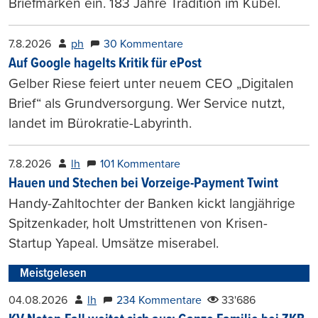
Briefmarken ein. 183 Jahre Tradition im Kübel.
7.8.2026
ph
30 Kommentare
Auf Google hagelts Kritik für ePost
Gelber Riese feiert unter neuem CEO „Digitalen
Brief“ als Grundversorgung. Wer Service nutzt,
landet im Bürokratie-Labyrinth.
7.8.2026
lh
101 Kommentare
Hauen und Stechen bei Vorzeige-Payment Twint
Handy-Zahltochter der Banken kickt langjährige
Spitzenkader, holt Umstrittenen von Krisen-
Startup Yapeal. Umsätze miserabel.
Meistgelesen
04.08.2026
lh
234 Kommentare
33'686