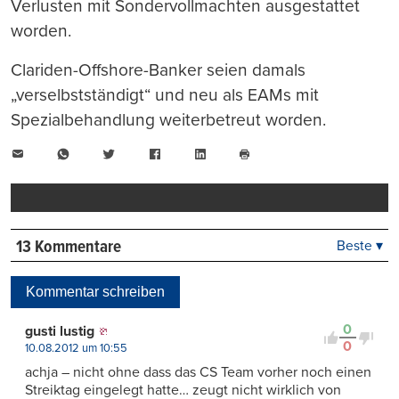
Verlusten mit Sondervollmachten ausgestattet
worden.
Clariden-Offshore-Banker seien damals
„verselbstständigt“ und neu als EAMs mit
Spezialbehandlung weiterbetreut worden.
E-
WhatsApp
Twitter
Facebook
LinkedIn
Mail
Seite
drucken
13 Kommentare
Beste ▾
Beste
Neueste
Kommentar schreiben
Viele Antworten
Kontrovers
0
gusti lustig
0
10.08.2012 um 10:55
achja – nicht ohne dass das CS Team vorher noch einen
Streiktag eingelegt hatte… zeugt nicht wirklich von