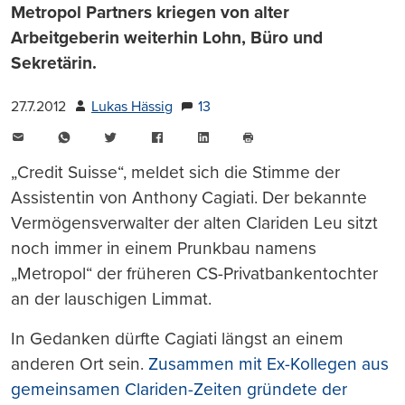
Metropol Partners kriegen von alter
Arbeitgeberin weiterhin Lohn, Büro und
Sekretärin.
27.7.2012
Lukas Hässig
13
E-
WhatsApp
Twitter
Facebook
LinkedIn
Mail
Seite
drucken
„Credit Suisse“, meldet sich die Stimme der
Assistentin von Anthony Cagiati. Der bekannte
Vermögensverwalter der alten Clariden Leu sitzt
noch immer in einem Prunkbau namens
„Metropol“ der früheren CS-Privatbankentochter
an der lauschigen Limmat.
In Gedanken dürfte Cagiati längst an einem
anderen Ort sein.
Zusammen mit Ex-Kollegen aus
gemeinsamen Clariden-Zeiten gründete der