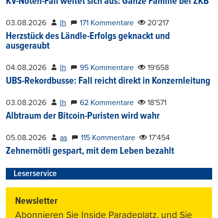
KV-Noten-Fall weitet sich aus: Ganze Familie bei ZKB
03.08.2026
lh
171 Kommentare
20'217
Herzstück des Ländle-Erfolgs geknackt und
ausgeraubt
04.08.2026
lh
95 Kommentare
19'658
UBS-Rekordbusse: Fall reicht direkt in Konzernleitung
03.08.2026
lh
62 Kommentare
18'571
Albtraum der Bitcoin-Puristen wird wahr
05.08.2026
as
115 Kommentare
17'454
Zehnernötli gespart, mit dem Leben bezahlt
Leserservice
Newsletter
Abonnieren Sie Inside Paradeplatz, und Sie