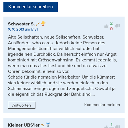
Neueste
Kommentar schreiben
Viele Antworten
Kontrovers
2
Schwester S.
0
16.10.2013 um 17:31
Alte Seilschaften, neue Seilschaften, Schweizer,
Ausländer… who cares. Jedoch keine Person des
Managements räumt hier wirklich auf oder hat
irgendeinen Durchblick. Da herrscht einfach nur Angst
kombiniert mit Grössenwahnsinn! Es kommt jedenfalls,
wenn man das alles liest und hie und da etwas zu
Ohren bekommt, einem so vor.
Schade für die normalen Mitarbeiter. Um die kümmert
sich keiner wirklich und sie werden einfach in den
Schlamassel reingezogen und zerquetscht. Obwohl ja
die eigentlich das Rückgrat der Bank sind….
Kommentar melden
Antworten
1
Kleiner UBS'ler