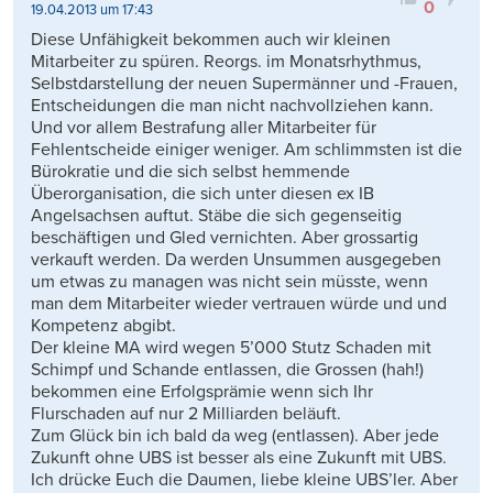
0
19.04.2013 um 17:43
Diese Unfähigkeit bekommen auch wir kleinen
Mitarbeiter zu spüren. Reorgs. im Monatsrhythmus,
Selbstdarstellung der neuen Supermänner und -Frauen,
Entscheidungen die man nicht nachvollziehen kann.
Und vor allem Bestrafung aller Mitarbeiter für
Fehlentscheide einiger weniger. Am schlimmsten ist die
Bürokratie und die sich selbst hemmende
Überorganisation, die sich unter diesen ex IB
Angelsachsen auftut. Stäbe die sich gegenseitig
beschäftigen und Gled vernichten. Aber grossartig
verkauft werden. Da werden Unsummen ausgegeben
um etwas zu managen was nicht sein müsste, wenn
man dem Mitarbeiter wieder vertrauen würde und und
Kompetenz abgibt.
Der kleine MA wird wegen 5’000 Stutz Schaden mit
Schimpf und Schande entlassen, die Grossen (hah!)
bekommen eine Erfolgsprämie wenn sich Ihr
Flurschaden auf nur 2 Milliarden beläuft.
Zum Glück bin ich bald da weg (entlassen). Aber jede
Zukunft ohne UBS ist besser als eine Zukunft mit UBS.
Ich drücke Euch die Daumen, liebe kleine UBS’ler. Aber