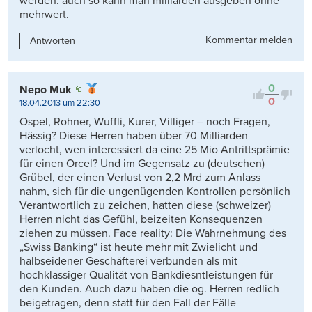
werden. auch so kann man milliarden ausgeben ohne
mehrwert.
Kommentar melden
Antworten
0
Nepo Muk
0
18.04.2013 um 22:30
Ospel, Rohner, Wuffli, Kurer, Villiger – noch Fragen,
Hässig? Diese Herren haben über 70 Milliarden
verlocht, wen interessiert da eine 25 Mio Antrittsprämie
für einen Orcel? Und im Gegensatz zu (deutschen)
Grübel, der einen Verlust von 2,2 Mrd zum Anlass
nahm, sich für die ungenügenden Kontrollen persönlich
Verantwortlich zu zeichen, hatten diese (schweizer)
Herren nicht das Gefühl, beizeiten Konsequenzen
ziehen zu müssen. Face reality: Die Wahrnehmung des
„Swiss Banking“ ist heute mehr mit Zwielicht und
halbseidener Geschäfterei verbunden als mit
hochklassiger Qualität von Bankdiesntleistungen für
den Kunden. Auch dazu haben die og. Herren redlich
beigetragen, denn statt für den Fall der Fälle