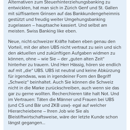
Alternativen zum Steuerhinterziehungsbanking zu
entwicklen, hat man sich in Zürich Genf und St. Gallen
mit süffisantem Grinsen auf das Bankkundengeheimnis
gestützt und freudig weiter Umgehungsbanking
zugelassen – hauptsache kassiert. Und selbst am
meisten. Swiss Banking like eben.
Neue, nicht-schweizer Kräfte haben eben genau den
Vorteil, mit der alten UBS nicht vertraut zu sein und sich
den aktuellen und zukünftigen Aufgaben widmen zu
können, ohne – wie Sie – der „guten alten Zeit“
hinterher zu trauern. Und Herr Hässig, hören sie endlich
auf mit „die“ UBS. UBS ist neutral und keine Abkürzung
für irgendwas, was in irgendeiner Form den Begriff
„Schweiz“ beinhaltet. Auch Sie können die Schweiz
nicht in die Marke zurückschreiben, auch wenn sie das
gar zu gerne wollten. Recherchieren täte halt Not. Und
im Vertrauen: Täten die Männer und Frauen bei UBS
(und CS und Bär und ZKB usw)- egal auf welcher
Hierarcheiebene – Ihren Job wie Sie als
Bleistiftwirtschaftsweise, wäre der letzte Kunde schon
längst gegangen…