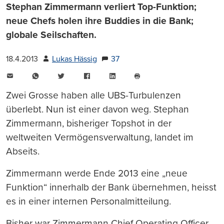
Stephan Zimmermann verliert Top-Funktion;
neue Chefs holen ihre Buddies in die Bank;
globale Seilschaften.
18.4.2013
Lukas Hässig
37
E-
WhatsApp
Twitter
Facebook
LinkedIn
Mail
Seite
drucken
Zwei Grosse haben alle UBS-Turbulenzen
überlebt. Nun ist einer davon weg. Stephan
Zimmermann, bisheriger Topshot in der
weltweiten Vermögensverwaltung, landet im
Abseits.
Zimmermann werde Ende 2013 eine „neue
Funktion“ innerhalb der Bank übernehmen, heisst
es in einer internen Personalmitteilung.
Bisher war Zimmermann Chief Operating Officer