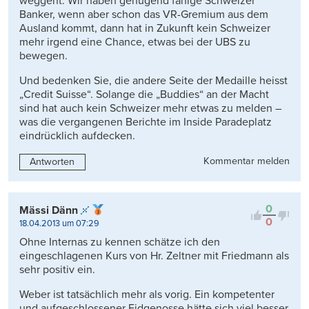
weggeht. Wir haben genügend fähige Schweizer
Banker, wenn aber schon das VR-Gremium aus dem
Ausland kommt, dann hat in Zukunft kein Schweizer
mehr irgend eine Chance, etwas bei der UBS zu
bewegen.
Und bedenken Sie, die andere Seite der Medaille heisst
„Credit Suisse“. Solange die „Buddies“ an der Macht
sind hat auch kein Schweizer mehr etwas zu melden –
was die vergangenen Berichte im Inside Paradeplatz
eindrücklich aufdecken.
Kommentar melden
Antworten
0
Mässi Dänn
0
18.04.2013 um 07:29
Ohne Internas zu kennen schätze ich den
eingeschlagenen Kurs von Hr. Zeltner mit Friedmann als
sehr positiv ein.
Weber ist tatsächlich mehr als vorig. Ein kompetenter
und aufgeschlossener Eidgenosse hätte sich viel besser