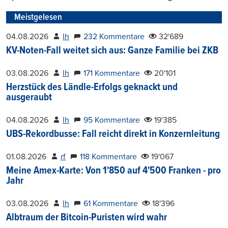
Meistgelesen
04.08.2026
lh
232 Kommentare
32'689
KV-Noten-Fall weitet sich aus: Ganze Familie bei ZKB
03.08.2026
lh
171 Kommentare
20'101
Herzstück des Ländle-Erfolgs geknackt und
ausgeraubt
04.08.2026
lh
95 Kommentare
19'385
UBS-Rekordbusse: Fall reicht direkt in Konzernleitung
01.08.2026
rf
118 Kommentare
19'067
Meine Amex-Karte: Von 1'850 auf 4'500 Franken - pro
Jahr
03.08.2026
lh
61 Kommentare
18'396
Albtraum der Bitcoin-Puristen wird wahr