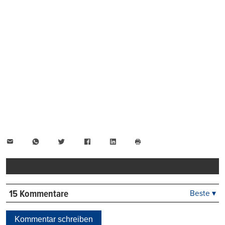
E-
WhatsApp
Twitter
Facebook
LinkedIn
Mail
Seite
drucken
15 Kommentare
Beste ▾
Beste
Neueste
Kommentar schreiben
Viele Antworten