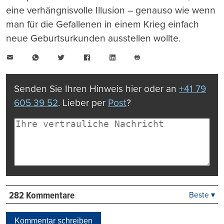
eine verhängnisvolle Illusion – genauso wie wenn
man für die Gefallenen in einem Krieg einfach
neue Geburtsurkunden ausstellen wollte.
E-
WhatsApp
Twitter
Facebook
LinkedIn
Mail
Seite
drucken
Senden Sie Ihren Hinweis hier oder an
+41 79
605 39 52
. Lieber per
Post
?
282 Kommentare
Beste ▾
Beste
Neueste
Kommentar schreiben
Viele Antworten