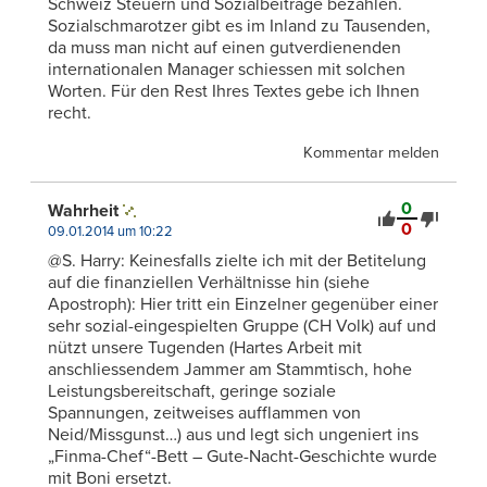
Schweiz Steuern und Sozialbeiträge bezahlen.
Sozialschmarotzer gibt es im Inland zu Tausenden,
da muss man nicht auf einen gutverdienenden
internationalen Manager schiessen mit solchen
Worten. Für den Rest Ihres Textes gebe ich Ihnen
recht.
Kommentar melden
0
Wahrheit
0
09.01.2014 um 10:22
@S. Harry: Keinesfalls zielte ich mit der Betitelung
auf die finanziellen Verhältnisse hin (siehe
Apostroph): Hier tritt ein Einzelner gegenüber einer
sehr sozial-eingespielten Gruppe (CH Volk) auf und
nützt unsere Tugenden (Hartes Arbeit mit
anschliessendem Jammer am Stammtisch, hohe
Leistungsbereitschaft, geringe soziale
Spannungen, zeitweises aufflammen von
Neid/Missgunst…) aus und legt sich ungeniert ins
„Finma-Chef“-Bett – Gute-Nacht-Geschichte wurde
mit Boni ersetzt.