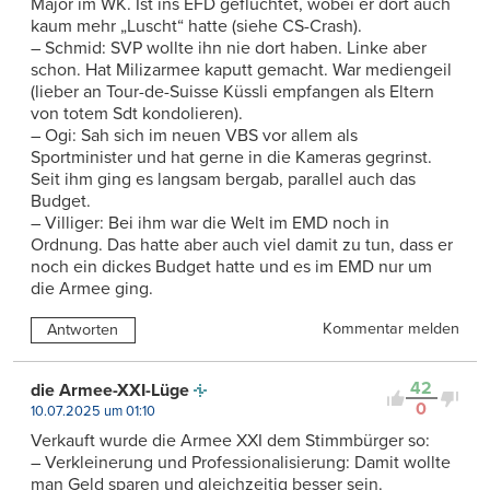
Major im WK. Ist ins EFD geflüchtet, wobei er dort auch
kaum mehr „Luscht“ hatte (siehe CS-Crash).
– Schmid: SVP wollte ihn nie dort haben. Linke aber
schon. Hat Milizarmee kaputt gemacht. War mediengeil
(lieber an Tour-de-Suisse Küssli empfangen als Eltern
von totem Sdt kondolieren).
– Ogi: Sah sich im neuen VBS vor allem als
Sportminister und hat gerne in die Kameras gegrinst.
Seit ihm ging es langsam bergab, parallel auch das
Budget.
– Villiger: Bei ihm war die Welt im EMD noch in
Ordnung. Das hatte aber auch viel damit zu tun, dass er
noch ein dickes Budget hatte und es im EMD nur um
die Armee ging.
Kommentar melden
Antworten
42
die Armee-XXI-Lüge
0
10.07.2025 um 01:10
Verkauft wurde die Armee XXI dem Stimmbürger so:
– Verkleinerung und Professionalisierung: Damit wollte
man Geld sparen und gleichzeitig besser sein.