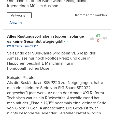
Und dann kauft der Bund wieder völlig planlos
irgendeinen Müll im Ausland…
Kommentar melden
Antworten
1 Antwort
47
Alles Rüstungsvorhaben stoppen, solange
0
es keine Gesamtstrategie gibt!
09.07.2025 um 19:07
Seit Ende der 90er-Jahre wird beim VBS resp. der
Armasuisse nur noch kopflos kreuz und quer in
Häppchen beschafft. Manchmal nur in
homöopathischen Dosen.
Beispiel Pistolen:
Als die Bestände an SIG P220 zur Neige gingen, hatte
man eine kleinere Serie von SIG-Sauer SP2022
angeschafft (das war kurz nach der Armee XXI Reform).
Technisch war es ein Rückschritt. Anschliessend hat
man mit der „Pistole 12/15“ nochmals eine kleinere Serie
von Glock 17 Gen. 4 angeschafft. Die Glock ist zwar
nichts besonderes, aber der Hersteller bietet wirklich