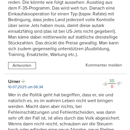
reden. Die könnte wie folgt aussehen: Ausstieg aus
dem F-35-Programm. Das wird weh tun. Danach eine
Einkaufskooperation für einen Typ (bspw. Rafale) mit
Bedingung, dass jedes Land jederzeit volle Kontrolle
über seine Jets haben muss, damit diese autark
einsatzfähig sind (das ist bei US-Jets nicht gegeben!).
Man käme dabei mittlerweile auf stattliche dreistellige
Stückzahlen. Das drückt die Preise gewaltig. Man kann
sich zudem gegenseitig unterstützen (Ausbildung,
Training, Ersatzteile, Wartung etc.).
Kommentar melden
Antworten
35
Urner
0
10.07.2025 um 06:34
Wer in die Politik geht hat begriffen, dass er, sie und
natürlich es, es im wahren Leben nicht weit bringen
werden. Macht dann aber nichts, bei
Fehleinschätzungen und Fehlentscheiden, was dann
sehr oft der Fall ist, ist alles durch das Volk abgesichert.
Wenns dann nicht reicht, schrauben wir die Steuern
hoch oder erfinden eine neue Abgabe, neue Stellen