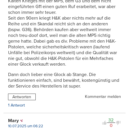
Kalten Krieges mit der MP5, dem G3 und dem nicht
eingeführten G11 einen guten Ruf erarbeitet, war aber
schon immer sehr teuer.
Seit den 90ern kriegt H&K aber nichts mehr auf die
Reihe und ein Skandal reicht sich an den anderen
(bspw. G36). Behörden kaufen aber weltweit immer
noch treu-doof dort, weil man die alten MP5 richtig
gerne hatte. Dabei gab es div. Probleme mit den H&K-
Pistolen, welche sicherheitskritisch waren (laufend
Unfälle bei Polizeikorps weltweit) und die Qualität war
nie gut, obwohl die H&K-Pistolen für ein Mehrfaches
einer Glock verkauft werden.
Dann doch lieber eine Glock ab Stange. Die
funktionieren einfach, sind bewährt, kostengünstig und
der Service des Herstellers ist super.
Kommentar melden
Antworten
1 Antwort
32
Mary
0
10.07.2025 um 06:22