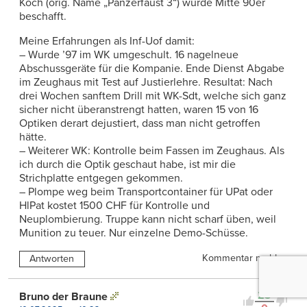
Koch (orig. Name „Panzerfaust 3“) wurde Mitte 90er
beschafft.
Meine Erfahrungen als Inf-Uof damit:
– Wurde ’97 im WK umgeschult. 16 nagelneue
Abschussgeräte für die Kompanie. Ende Dienst Abgabe
im Zeughaus mit Test auf Justierlehre. Resultat: Nach
drei Wochen sanftem Drill mit WK-Sdt, welche sich ganz
sicher nicht überanstrengt hatten, waren 15 von 16
Optiken derart dejustiert, dass man nicht getroffen
hätte.
– Weiterer WK: Kontrolle beim Fassen im Zeughaus. Als
ich durch die Optik geschaut habe, ist mir die
Strichplatte entgegen gekommen.
– Plompe weg beim Transportcontainer für UPat oder
HlPat kostet 1500 CHF für Kontrolle und
Neuplombierung. Truppe kann nicht scharf üben, weil
Munition zu teuer. Nur einzelne Demo-Schüsse.
Kommentar melden
Antworten
23
Bruno der Braune