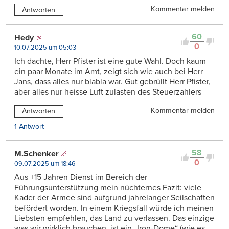
Kommentar melden
Antworten
60
Hedy
0
10.07.2025 um 05:03
Ich dachte, Herr Pfister ist eine gute Wahl. Doch kaum
ein paar Monate im Amt, zeigt sich wie auch bei Herr
Jans, dass alles nur blabla war. Gut gebrüllt Herr Pfister,
aber alles nur heisse Luft zulasten des Steuerzahlers
Kommentar melden
Antworten
1 Antwort
58
M.Schenker
0
09.07.2025 um 18:46
Aus +15 Jahren Dienst im Bereich der
Führungsunterstützung mein nüchternes Fazit: viele
Kader der Armee sind aufgrund jahrelanger Seilschaften
befördert worden. In einem Kriegsfall würde ich meinen
Liebsten empfehlen, das Land zu verlassen. Das einzige
was wir wirklich brauchen, ist ein „Iron-Dome“ (wie es