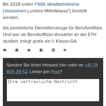
Bis 2028 sollen
1’500 allradbetriebene
Limousinen
(„untere Mittelklasse“) bestellt
werden.
Als persönliche Dienstfahrzeuge für Berufsmilitärs.
Und wer als Berufsoffizier-Anwärter an der ETH
studiert, kriegt gratis ein 1. Klasse-GA.
E-
WhatsApp
Twitter
Facebook
LinkedIn
Mail
Seite
drucken
Senden Sie Ihren Hinweis hier oder an
+41 79
605 39 52
. Lieber per
Post
?