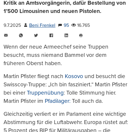
Kritik an Amtsvorgängerin, dafür Bestellung von
1’500 Limousinen und neuen Pistolen.
9.7.2025
Beni Frenkel
95
16.765
E-
WhatsApp
Twitter
Facebook
LinkedIn
Mail
Seite
drucken
Wenn der neue Armeechef seine Truppen
besucht, muss niemand Bammel vor dem
früheren Oberst haben.
Martin Pfister fliegt nach
Kosovo
und besucht die
Swisscoy-Truppe: „Ich bin fasziniert.“ Martin Pfister
bei einer
Truppenübung
: Tolle Stimmung hier.
Martin Pfister im
Pfadilager:
Toll auch da.
Gleichzeitig verliert er im Parlament eine wichtige
Abstimmung für die Luftabwehr. Europa rüstet auf:
5 Prozent des BIP für Militärausgaben – die