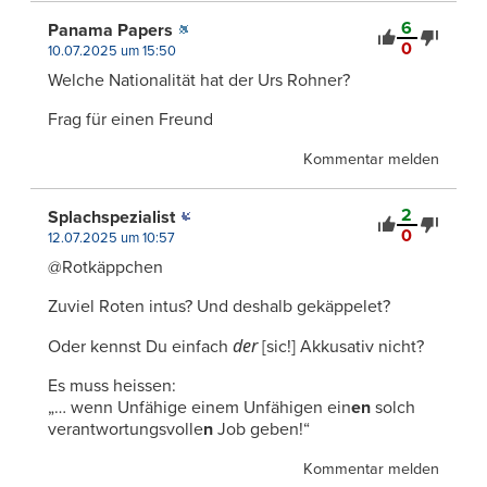
6
Panama Papers
0
10.07.2025 um 15:50
Welche Nationalität hat der Urs Rohner?
Frag für einen Freund
Kommentar melden
2
Splachspezialist
0
12.07.2025 um 10:57
@Rotkäppchen
Zuviel Roten intus? Und deshalb gekäppelet?
der
Oder kennst Du einfach
[sic!] Akkusativ nicht?
Es muss heissen:
„… wenn Unfähige einem Unfähigen ein
en
solch
verantwortungsvolle
n
Job geben!“
Kommentar melden