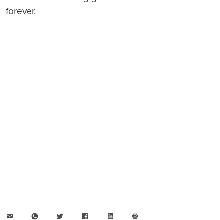
forever.
E-
WhatsApp
Twitter
Facebook
LinkedIn