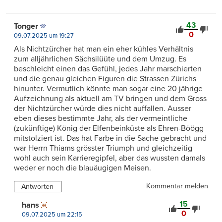
43
Tonger
0
09.07.2025 um 19:27
Als Nichtzürcher hat man ein eher kühles Verhältnis
zum alljährlichen Sächsilüüte und dem Umzug. Es
beschleicht einen das Gefühl, jedes Jahr marschierten
und die genau gleichen Figuren die Strassen Zürichs
hinunter. Vermutlich könnte man sogar eine 20 jährige
Aufzeichnung als aktuell am TV bringen und dem Gross
der Nichtzürcher würde dies nicht auffallen. Ausser
eben dieses bestimmte Jahr, als der vermeintliche
(zukünftige) König der Elfenbeinküste als Ehren-Böögg
mitstolziert ist. Das hat Farbe in die Sache gebracht und
war Herrn Thiams grösster Triumph und gleichzeitig
wohl auch sein Karrieregipfel, aber das wussten damals
weder er noch die blauäugigen Meisen.
Kommentar melden
Antworten
15
hans
0
09.07.2025 um 22:15