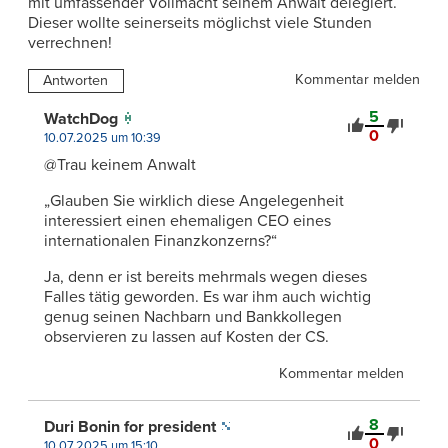
mit umfassender Vollmacht seinem Anwalt delegiert.
Dieser wollte seinerseits möglichst viele Stunden
verrechnen!
Kommentar melden
Antworten
5
WatchDog
0
10.07.2025 um 10:39
@Trau keinem Anwalt
„Glauben Sie wirklich diese Angelegenheit
interessiert einen ehemaligen CEO eines
internationalen Finanzkonzerns?“
Ja, denn er ist bereits mehrmals wegen dieses
Falles tätig geworden. Es war ihm auch wichtig
genug seinen Nachbarn und Bankkollegen
observieren zu lassen auf Kosten der CS.
Kommentar melden
8
Duri Bonin for president
0
10.07.2025 um 15:10