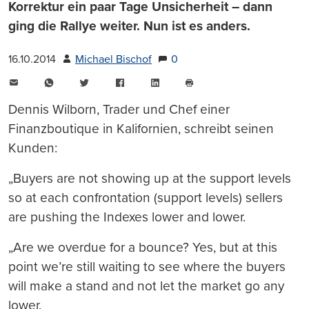
Korrektur ein paar Tage Unsicherheit – dann
ging die Rallye weiter. Nun ist es anders.
16.10.2014
Michael Bischof
0
E-
WhatsApp
Twitter
Facebook
LinkedIn
Mail
Seite
drucken
Dennis Wilborn, Trader und Chef einer
Finanzboutique in Kalifornien, schreibt seinen
Kunden:
„Buyers are not showing up at the support levels
so at each confrontation (support levels) sellers
are pushing the Indexes lower and lower.
„Are we overdue for a bounce? Yes, but at this
point we’re still waiting to see where the buyers
will make a stand and not let the market go any
lower.