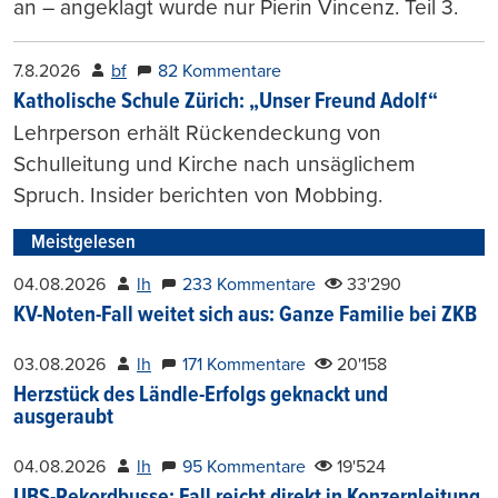
an – angeklagt wurde nur Pierin Vincenz. Teil 3.
7.8.2026
bf
82 Kommentare
Katholische Schule Zürich: „Unser Freund Adolf“
Lehrperson erhält Rückendeckung von
Schulleitung und Kirche nach unsäglichem
Spruch. Insider berichten von Mobbing.
Meistgelesen
04.08.2026
lh
233 Kommentare
33'290
KV-Noten-Fall weitet sich aus: Ganze Familie bei ZKB
03.08.2026
lh
171 Kommentare
20'158
Herzstück des Ländle-Erfolgs geknackt und
ausgeraubt
04.08.2026
lh
95 Kommentare
19'524
UBS-Rekordbusse: Fall reicht direkt in Konzernleitung