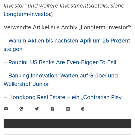
Investor“ und weitere Investmentsdetails, siehe
Longterm-Investor
.)
Verwandte Artikel aus Archiv „Longterm-Investor“:
–
Warum Aktien bis nächsten April um 26 Prozent
steigen
–
Roubini: US Banks Are Even-Bigger-To-Fail
–
Banking Innovation: Warten auf Grübel und
Wellershoff Junior
–
Hongkong Real Estate – ein „Contrarian Play“
E-
WhatsApp
Twitter
Facebook
LinkedIn
Mail
Seite
drucken