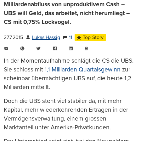
Milliardenabfluss von unproduktivem Cash –
UBS will Geld, das arbeitet, nicht herumliegt –
CS mit 0,75% Lockvogel.
27.7.2015
Lukas Hässig
11
Top-Story
E-
WhatsApp
Twitter
Facebook
LinkedIn
Mail
Seite
drucken
In der Momentaufnahme schlägt die CS die UBS.
Sie schloss mit
1,1 Milliarden Quartalsgewinn
zur
scheinbar übermächtigen UBS auf, die heute 1,2
Milliarden mitteilt.
Doch die UBS steht viel stabiler da, mit mehr
Kapital, mehr wiederkehrenden Erträgen in der
Vermögensverwaltung, einem grossen
Marktanteil unter Amerika-Privatkunden.