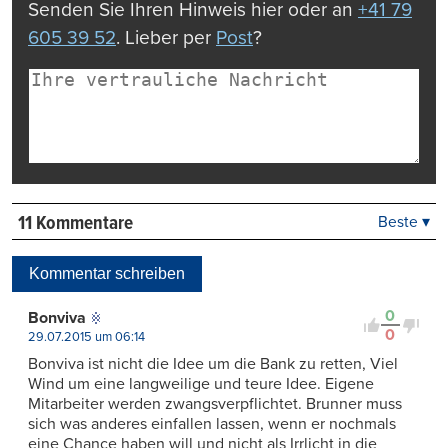
Senden Sie Ihren Hinweis hier oder an
+41 79
605 39 52
. Lieber per
Post
?
11 Kommentare
Beste ▾
Beste
Neueste
Kommentar schreiben
Viele Antworten
Kontrovers
0
Bonviva
0
29.07.2015 um 06:14
Bonviva ist nicht die Idee um die Bank zu retten, Viel
Wind um eine langweilige und teure Idee. Eigene
Mitarbeiter werden zwangsverpflichtet. Brunner muss
sich was anderes einfallen lassen, wenn er nochmals
eine Chance haben will und nicht als Irrlicht in die