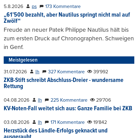
5.8.2026
ps
173 Kommentare
„61’500 bezahlt, aber Nautilus springt nicht mal auf
Zwölf“
Freude an neuer Patek Philippe Nautilus hält bis
zum ersten Druck auf Chronographen. Schweigen
in Genf.
Meistgelesen
31.07.2026
lh
327 Kommentare
39'992
ZKB-Stift schreibt Abschluss-Dreier - wundersame
Rettung
04.08.2026
lh
225 Kommentare
29'706
KV-Noten-Fall weitet sich aus: Ganze Familie bei ZKB
03.08.2026
lh
171 Kommentare
19'842
Herzstück des Ländle-Erfolgs geknackt und
ausgeraubt