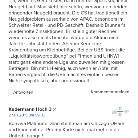
Tja, wenn es Geld kostet, dann hört der Spass sogar mit
Neugeld auf. Man sieht hier schön, wer von den beiden
dringender Neugeld braucht. Die CS hat traditionell ein
Neugeldproblem ausserhalb von APAC, besonders im
Schweizer Retail- und PB-Geschäft. Deshalb Brunner’s
wiederholte Zinsaktionen. Er ist ein guter Rechner:
wenn es also nichts brächte, würde die Aktion nicht
Jahr für Jahr stattfinden. Aber im Kern eine
Krämerübung um Kleinbeträge. Bei der UBS findet die
„Liquiditätsloswerdeübung“ bei Firmen und UHNWI
statt: ganz eine andere Liga und zuweilen mit grossen
Beträgen. Bin mit LH einig, auch wenn er Äpfel mit
Birnen vergleicht: die UBS macht es einfach besser.
Nicht sympathisch, aber professionell.
Kommentar melden
Antworten
0
Kadermann Hoch 3
0
27.07.2015 um 09:03
Bonviva Platinum. Dann steht man am Chicago OHare
und kann mit der Priority Karte nicht mal mehr in die
United Lounge !