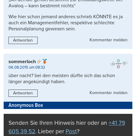
Avaloq – kann bestimmt nichts“
Wie hier schon jemand anderes schrieb KÖNNTE es ja
auch ein Managementfehler, respektive schlechte
Personalplanung gewesen sein.
Kommentar melden
Antworten
0
sommerloch
0
06.08.2015 um 08:32
über nacht? bei den meisten dürfte sich das schon
länger angekündigt haben.
Kommentar melden
Antworten
Anonymous Box
Senden Sie Ihren Hinweis hier oder an
+41 79
605 39 52
. Lieber per
Post
?