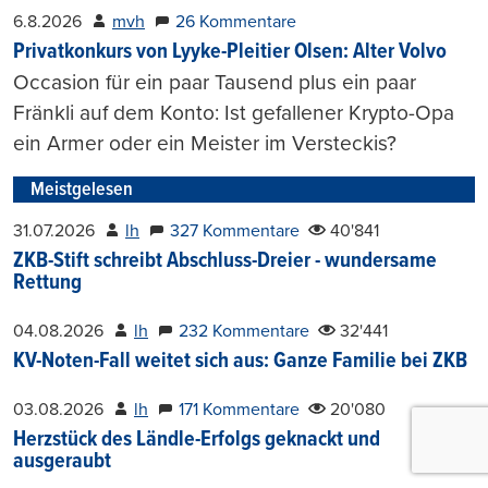
6.8.2026
mvh
26 Kommentare
Privatkonkurs von Lyyke-Pleitier Olsen: Alter Volvo
Occasion für ein paar Tausend plus ein paar
Fränkli auf dem Konto: Ist gefallener Krypto-Opa
ein Armer oder ein Meister im Versteckis?
Meistgelesen
31.07.2026
lh
327 Kommentare
40'841
ZKB-Stift schreibt Abschluss-Dreier - wundersame
Rettung
04.08.2026
lh
232 Kommentare
32'441
KV-Noten-Fall weitet sich aus: Ganze Familie bei ZKB
03.08.2026
lh
171 Kommentare
20'080
Herzstück des Ländle-Erfolgs geknackt und
ausgeraubt