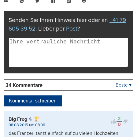
E-
WhatsApp
Twitter
Facebook
LinkedIn
Mail
Seite
drucken
Senden Sie Ihren Hinweis hier oder an
+41 79
605 39 52
. Lieber per
Post
?
34 Kommentare
Beste ▾
Beste
Neueste
Kommentar schreiben
Viele Antworten
Kontrovers
2
Big Frog
0
08.08.2015 um 08:36
das Franzerl tanzt einfach auf zu vielen Hochzeiten.