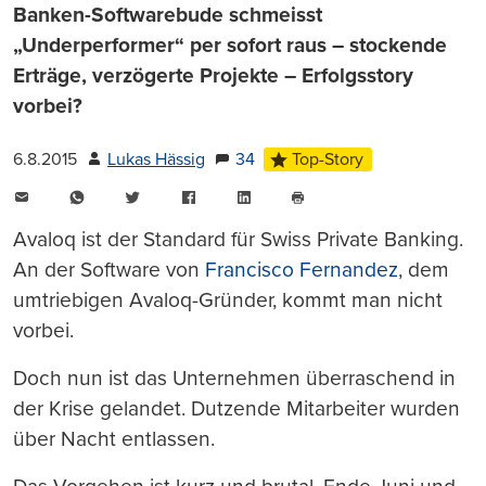
Banken-Softwarebude schmeisst
„Underperformer“ per sofort raus – stockende
Erträge, verzögerte Projekte – Erfolgsstory
vorbei?
6.8.2015
Lukas Hässig
34
Top-Story
E-
WhatsApp
Twitter
Facebook
LinkedIn
Mail
Seite
drucken
Avaloq ist der Standard für Swiss Private Banking.
An der Software von
Francisco Fernandez
, dem
umtriebigen Avaloq-Gründer, kommt man nicht
vorbei.
Doch nun ist das Unternehmen überraschend in
der Krise gelandet. Dutzende Mitarbeiter wurden
über Nacht entlassen.