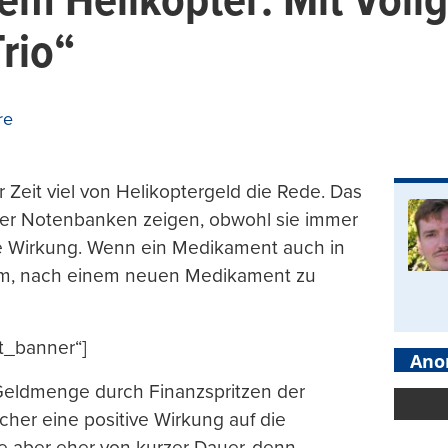
em Helikopter: Mit Voll
rio“
re
r Zeit viel von Helikoptergeld die Rede. Das
der Notenbanken zeigen, obwohl sie immer
te Wirkung. Wenn ein Medikament auch in
tsam, nach einem neuen Medikament zu
t_banner“]
Ano
 Geldmenge durch Finanzspritzen der
cher eine positive Wirkung auf die
e aber eher von kurzer Dauer, denn