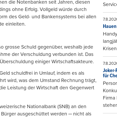
uchen die Notenbanken seit Jahren, diesen
Servic
dings ohne Erfolg. Vollgeld würde durch
orm des Geld- und Bankensystems bei allen
7.8.202
e einleiten.
Hauen 
Handy-
langjä
o grosse Schuld gegenüber, weshalb jede
Krisen
hme der Verschuldung verbunden ist. Das
r Überschuldung einiger Wirtschaftsakteure.
7.8.202
Joker-P
eld schuldfrei in Umlauf, indem es als
für Ch
ührt wird, was dem Umstand Rechnung trägt,
Person
 die Leistung der Wirtschaft den Gegenwert
Konkur
Firma 
stehen
hweizerische Nationalbank (SNB) an den
 Bürger ausgeschüttet werden ─ nicht als