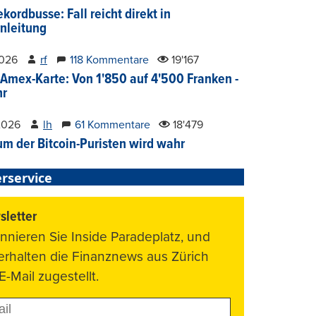
kordbusse: Fall reicht direkt in
nleitung
2026
rf
118 Kommentare
19'167
Amex-Karte: Von 1'850 auf 4'500 Franken -
hr
2026
lh
61 Kommentare
18'479
um der Bitcoin-Puristen wird wahr
rservice
letter
nnieren Sie Inside Paradeplatz, und
 erhalten die Finanznews aus Zürich
E-Mail zugestellt.