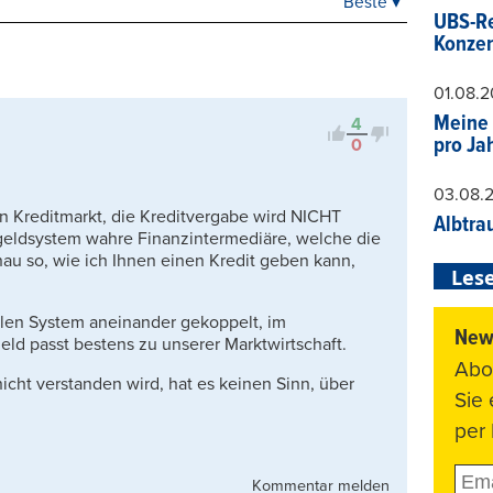
Beste ▾
Beste
UBS-Re
Neueste
Konzer
Viele Antworten
Kontrovers
01.08.
Meine 
4
pro Ja
0
03.08.
en Kreditmarkt, die Kreditvergabe wird NICHT
Albtra
llgeldsystem wahre Finanzintermediäre, welche die
au so, wie ich Ihnen einen Kredit geben kann,
Lese
llen System aneinander gekoppelt, im
News
eld passt bestens zu unserer Marktwirtschaft.
Abo
cht verstanden wird, hat es keinen Sinn, über
Sie
per 
Kommentar melden