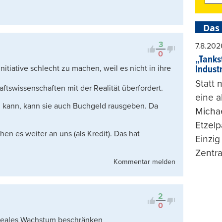
Das
3
7.8.202
0
„Tankst
Indust
nitiative schlecht zu machen, weil es nicht in ihre
Statt
aftswissenschaften mit der Realität überfordert.
eine 
kann, kann sie auch Buchgeld rausgeben. Da
Michae
Etzelp
en es weiter an uns (als Kredit). Das hat
Einzig
Zentra
Kommentar melden
2
0
f reales Wachstum beschränken