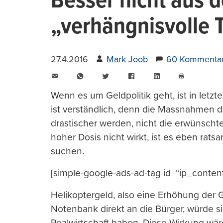
Besser nicht aus d
„verhängnisvolle T
27.4.2016
Mark Joob
60 Kommenta
E-
WhatsApp
Twitter
Facebook
LinkedIn
Mail
Seite
drucken
Wenn es um Geldpolitik geht, ist in letzte
ist verständlich, denn die Massnahmen 
drastischer werden, nicht die erwünsch
hoher Dosis nicht wirkt, ist es eben ra
suchen.
[simple-google-ads-ad-tag id=“ip_conten
Helikoptergeld, also eine Erhöhung der
Notenbank direkt an die Bürger, würde si
Realwirtschaft haben. Diese Wirkung wär