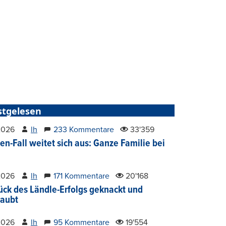
stgelesen
2026
lh
233 Kommentare
33'359
en-Fall weitet sich aus: Ganze Familie bei
2026
lh
171 Kommentare
20'168
ück des Ländle-Erfolgs geknackt und
aubt
2026
lh
95 Kommentare
19'554