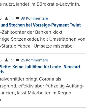
e nutzt, landet im Bürokratie-Labyrinth.
6
lh
89 Kommentare
und Stechen bei Vorzeige-Payment Twint
Zahltochter der Banken kickt
hrige Spitzenkader, holt Umstrittenen von
-Startup Yapeal. Umsätze miserabel.
6
lh
25 Kommentare
leite: Keine Julilöhne für Leute, Neustart
efs
alvermittler bringt Corona als
sgrund, effektiv aber frühzeitig Auffang-
lanciert, lässt Mitarbeiter im Regen
.