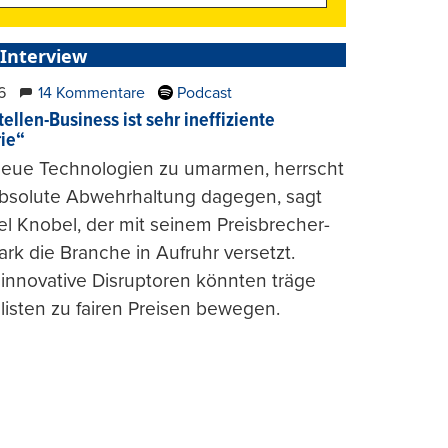
 Interview
6
14 Kommentare
Podcast
ellen-Business ist sehr ineffiziente
rie“
 neue Technologien zu umarmen, herrscht
absolute Abwehrhaltung dagegen, sagt
l Knobel, der mit seinem Preisbrecher-
ark die Branche in Aufruhr versetzt.
 innovative Disruptoren könnten träge
listen zu fairen Preisen bewegen.