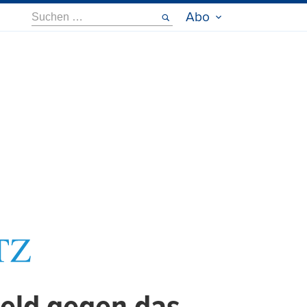
Suche
Abo
nach: