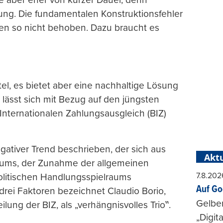
ng. Die fundamentalen Konstruktionsfehler
n so nicht behoben. Dazu braucht es
ttel, es bietet aber eine nachhaltige Lösung
lässt sich mit Bezug auf den jüngsten
 Internationalen Zahlungsausgleich (BIZ)
egativer Trend beschrieben, der sich aus
Aktu
tums, der Zunahme der allgemeinen
7.8.202
litischen H
andlungsspielraums
Auf Go
drei Faktoren bezeichnet
Claudio Borio,
Gelbe
eilung der
BIZ,
als „verhängnisvolles Trio‟.
„Digit