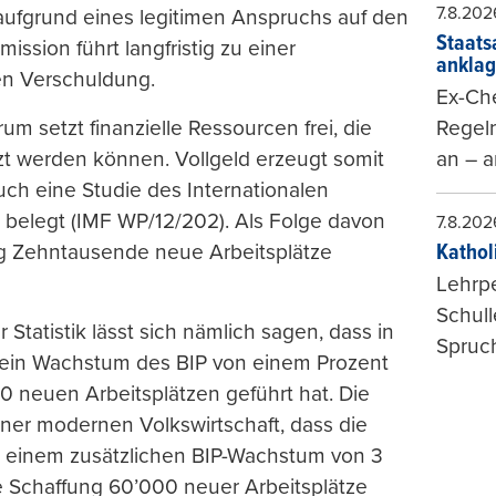
7.8.202
ufgrund eines legitimen Anspruchs auf den
Staats
ssion führt langfristig zu einer
ankla
en Verschuldung.
Ex-Che
Regeln
m setzt finanzielle Ressourcen frei, die
an – a
tzt werden können. Vollgeld erzeugt somit
uch eine Studie des Internationalen
belegt (IMF WP/12/202). Als Folge davon
7.8.202
Kathol
tig Zehntausende neue Arbeitsplätze
Lehrp
Schul
tatistik lässt sich nämlich sagen, dass in
Spruch
 ein Wachstum des BIP von einem Prozent
0 neuen Arbeitsplätzen geführt hat. Die
iner modernen Volkswirtschaft, dass die
zu einem zusätzlichen BIP-Wachstum von 3
ie Schaffung 60’000 neuer Arbeitsplätze