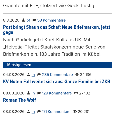
Granate mit ETF, stolziert wie Geck. Lustig.
8.8.2026
bf
58 Kommentare
Post bringt Shaun das Schaf: Neue Briefmarken, jetzt
gaga
Nach Garfield jetzt Knet-Kult aus UK: Mit
„Helvetia+“ leitet Staatskonzern neue Serie von
Briefmarken ein. 183 Jahre Tradition im Kübel.
Meistgelesen
04.08.2026
lh
235 Kommentare
34'136
KV-Noten-Fall weitet sich aus: Ganze Familie bei ZKB
08.08.2026
lh
129 Kommentare
27'182
Roman The Wolf
03.08.2026
lh
171 Kommentare
20'281