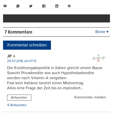
E-
WhatsApp
Twitter
Facebook
LinkedIn
Mail
Seite
drucken
7 Kommentare
Beste ▾
Beste
Neueste
Kommentar schreiben
Viele Antworten
Kontrovers
1
JP
0
29.07.2016 um 07:13
Die Kreditvergabepolitik in Italien gleicht einem Bazar.
Sowohl Privatkredite wie auch Hypothekarkredite
werden nach Vitamin A vergeben.
Fast kein Italiäner besitzt einen Mietvertrag.
Alles eine Frage der Zeit bis es implodiert…
Kommentar melden
Antworten
4 Antworten